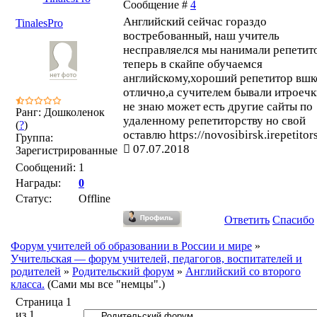
Сообщение #
4
Английский сейчас гораздо
TinalesPro
востребованный, наш учитель
несправляелся мы нанимали репетит
теперь в скайпе обучаемся
английскому,хороший репетитор вшк
отлично,а сучителем бывали итроечк
не знаю может есть другие сайты по
Ранг: Дошколенок
удаленному репетиторству но свой
(
?
)
оставлю https://novosibirsk.irepetitors
Группа:
07.07.2018
Зарегистрированные
Сообщений:
1
Награды:
0
Статус:
Offline
Ответить
Спасибо
Форум учителей об образовании в России и мире
»
Учительская — форум учителей, педагогов, воспитателей и
родителей
»
Родительский форум
»
Английский со второго
класса.
(Сами мы все "немцы".)
Страница
1
из
1