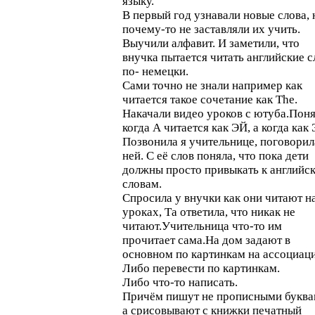
языку.
В первый год узнавали новые слова, 
почему-то не заставляли их учить.
Выучили алфавит. И заметили, что
внучка пытается читать английские с
по- немецки.
Сами точно не знали например как
читается такое сочетание как The.
Накачали видео уроков с ютуба.Пон
когда А читается как ЭЙ, а когда как 
Позвонила я учительнице, поговорил
ней. С её слов поняла, что пока дети
должны просто привыкать к английс
словам.
Спросила у внучки как они читают н
уроках, Та ответила, что никак не
читают.Учительница что-то им
прочитает сама.На дом задают в
основном по картинкам на ассоциаци
Либо перевести по картинкам.
Либо что-то написать.
Причём пишут не прописными буква
а срисовывают с книжки печатный