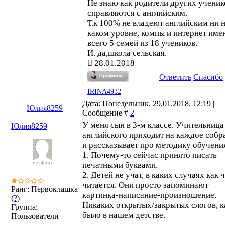
Не знаю как родители других ученик
справляются с английским.
Т.к 100% не владеют английским ни 
каком уровне, компы и интернет име
всего 5 семей из 18 учеников.
И. да,школа сельская.
28.01.2018
Ответить
Спасибо
IRINA4932
Дата: Понедельник, 29.01.2018, 12:19 |
Юлия8259
Сообщение #
2
У меня сын в 3-м классе. Учительница
Юлия8259
английского приходит на каждое собр
и рассказывает про методику обучени
1. Почему-то сейчас принято писать
печатными буквами.
2. Детей не учат, в каких случаях как 
читается. Они просто запоминают
Ранг: Первоклашка
картинка-написание-произношение.
(
?
)
Никаких открытых/закрытых слогов, к
Группа:
было в нашем детстве.
Пользователи