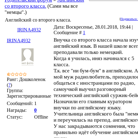
со второго класса.
(Сами мы все
"немцы".)
Английский со второго класса.
[
Подписаться 
Дата: Воскресенье, 28.01.2018, 19:44 |
IRINA4932
Сообщение #
1
Внучка со второго класса начала изу
IRINA4932
английский язык. В нашей школе все
преподавали только немецкий.
Когда я училась, иняз начинался с 5
класса.
Т.к. все "ни бум-бум" в английском. А
мой муж радиолюбитель, приходило
Ранг: Дошколенок
общаться с иностранцами по радио,
(
?
)
самоучкой выучил разговорный
Группа:
технический английский суржик-бей
Зарегистрированные
Назначили его главным куратором
Сообщений:
1
внучки по английскому языку.
Награды:
0
Учительница английского была "нем
Статус:
Offline
и переучилась на препод. английског
У нас закрадываются сомнения, что
правильно идёт обучение английско