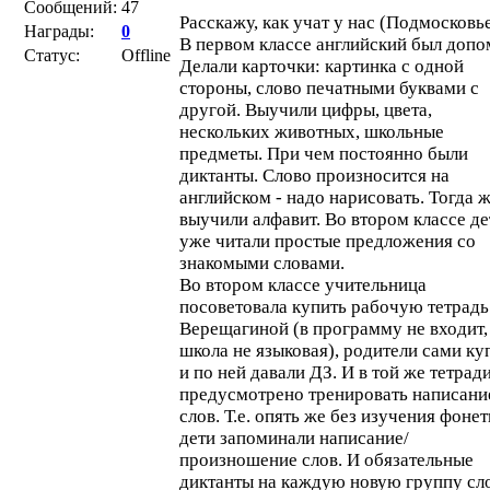
Сообщений:
47
Расскажу, как учат у нас (Подмосковь
Награды:
0
В первом классе английский был допо
Статус:
Offline
Делали карточки: картинка с одной
стороны, слово печатными буквами с
другой. Выучили цифры, цвета,
нескольких животных, школьные
предметы. При чем постоянно были
диктанты. Слово произносится на
английском - надо нарисовать. Тогда 
выучили алфавит. Во втором классе де
уже читали простые предложения со
знакомыми словами.
Во втором классе учительница
посоветовала купить рабочую тетрадь
Верещагиной (в программу не входит,
школа не языковая), родители сами ку
и по ней давали ДЗ. И в той же тетрад
предусмотрено тренировать написани
слов. Т.е. опять же без изучения фоне
дети запоминали написание/
произношение слов. И обязательные
диктанты на каждую новую группу сло