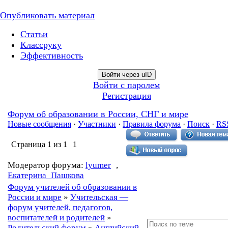
Опубликовать материал
Статьи
Классруку
Эффективность
Войти через uID
Войти с паролем
Регистрация
Форум об образовании в России, СНГ и мире
Новые сообщения
·
Участники
·
Правила форума
·
Поиск
·
RS
Страница
1
из
1
1
Модератор форума:
lyumer
,
Екатерина_Пашкова
Форум учителей об образовании в
России и мире
»
Учительская —
форум учителей, педагогов,
воспитателей и родителей
»
Родительский форум
»
Английский