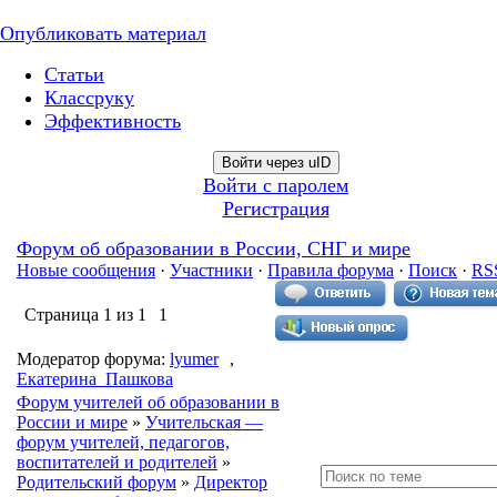
Опубликовать материал
Статьи
Классруку
Эффективность
Войти через uID
Войти с паролем
Регистрация
Форум об образовании в России, СНГ и мире
Новые сообщения
·
Участники
·
Правила форума
·
Поиск
·
RS
Страница
1
из
1
1
Модератор форума:
lyumer
,
Екатерина_Пашкова
Форум учителей об образовании в
России и мире
»
Учительская —
форум учителей, педагогов,
воспитателей и родителей
»
Родительский форум
»
Директор