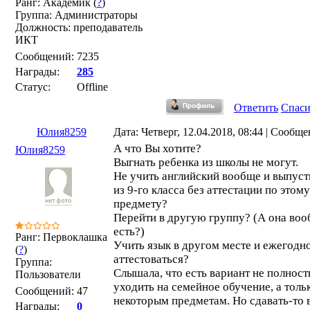
Ранг: Академик (
?
)
Группа: Администраторы
Должность: преподаватель
ИКТ
Сообщений:
7235
Награды:
285
Статус:
Offline
Ответить
Спас
Юлия8259
Дата: Четверг, 12.04.2018, 08:44 | Сообщ
А что Вы хотите?
Юлия8259
Выгнать ребенка из школы не могут.
Не учить английский вообще и выпуст
из 9-го класса без аттестации по этому
предмету?
Перейти в другую группу? (А она во
есть?)
Ранг: Первоклашка
Учить язык в другом месте и ежегодн
(
?
)
аттестоваться?
Группа:
Слышала, что есть вариант не полнос
Пользователи
уходить на семейное обучение, а толь
Сообщений:
47
некоторым предметам. Но сдавать-то 
Награды:
0