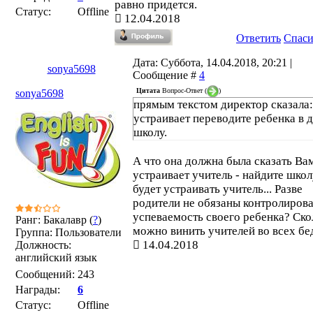
равно придется.
Статус:
Offline
12.04.2018
Ответить
Спас
Дата: Суббота, 14.04.2018, 20:21 |
sonya5698
Сообщение #
4
Цитата
Вопрос-Ответ
(
)
sonya5698
прямым текстом директор сказала:
устраивает переводите ребенка в 
школу.
А что она должна была сказать Ва
устраивает учитель - найдите школу
будет устраивать учитель... Разве
родители не обязаны контролирова
успеваемость своего ребенка? Ско
Ранг: Бакалавр (
?
)
можно винить учителей во всех бе
Группа: Пользователи
14.04.2018
Должность:
английский язык
Сообщений:
243
Награды:
6
Статус:
Offline