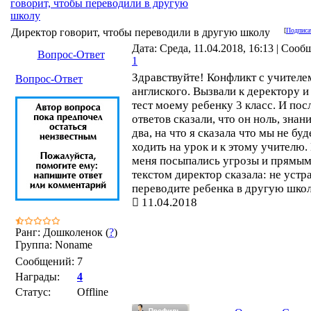
говорит, чтобы переводили в другую
школу
Директор говорит, чтобы переводили в другую школу
[
Подписа
Дата: Среда, 11.04.2018, 16:13 | Сооб
Вопрос-Ответ
1
Здравствуйте! Конфликт с учителе
Вопрос-Ответ
англиского. Вызвали к деректору и
тест моему ребенку 3 класс. И пос
ответов сказали, что он ноль, знан
два, на что я сказала что мы не бу
ходить на урок и к этому учителю.
меня посыпались угрозы и прямы
текстом директор сказала: не устр
переводите ребенка в другую школ
11.04.2018
Ранг: Дошколенок (
?
)
Группа: Noname
Сообщений:
7
Награды:
4
Статус:
Offline