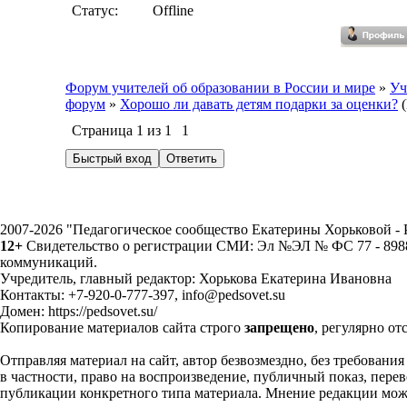
Статус:
Offline
Форум учителей об образовании в России и мире
»
Уч
форум
»
Хорошо ли давать детям подарки за оценки?
Страница
1
из
1
1
2007-2026 "Педагогическое сообщество Екатерины Хорьковой 
12+
Свидетельство о регистрации СМИ: Эл №ЭЛ № ФС 77 - 89883
коммуникаций.
Учредитель, главный редактор: Хорькова Екатерина Ивановна
Контакты: +7-920-0-777-397, info@pedsovet.su
Домен: https://pedsovet.su/
Копирование материалов сайта строго
запрещено
, регулярно от
Отправляя материал на сайт, автор безвозмездно, без требовани
в частности, право на воспроизведение, публичный показ, перево
публикации конкретного типа материала. Мнение редакции может