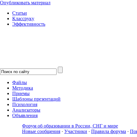
Опубликовать материал
Статьи
Классруку
Эффективность
Файлы
Методика
Приемы
Шаблоны презентаций
Психология
Анализаторы
Объявления
Форум об образовании в России, СНГ и мире
Новые сообщения
·
Участники
·
Правила форума
·
По