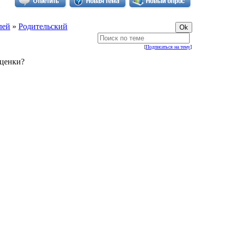
лей
»
Родительский
[
Подписаться на тему
]
оценки?