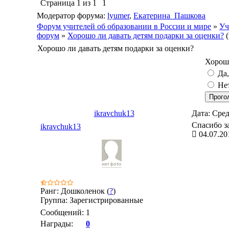
Страница
1
из
1
1
Модератор форума:
lyumer
,
Екатерина_Пашкова
Форум учителей об образовании в России и мире
»
Уч
форум
»
Хорошо ли давать детям подарки за оценки?
Хорошо ли давать детям подарки за оценки?
Хорошо
Да,
Нет
ikravchuk13
Дата: Сред
Cпасибо з
ikravchuk13
04.07.20
Ранг: Дошколенок (
?
)
Группа: Зарегистрированные
Сообщений:
1
Награды:
0