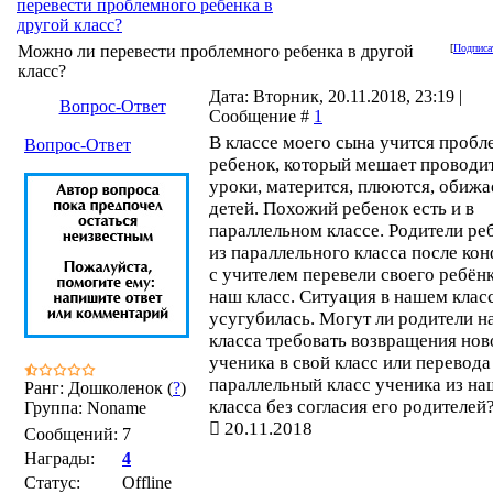
перевести проблемного ребенка в
другой класс?
Можно ли перевести проблемного ребенка в другой
[
Подписа
класс?
Дата: Вторник, 20.11.2018, 23:19 |
Вопрос-Ответ
Сообщение #
1
В классе моего сына учится проб
Вопрос-Ответ
ребенок, который мешает проводи
уроки, матерится, плюются, обижа
детей. Похожий ребенок есть и в
параллельном классе. Родители ре
из параллельного класса после ко
с учителем перевели своего ребёнк
наш класс. Ситуация в нашем клас
усугубилась. Могут ли родители н
класса требовать возвращения нов
ученика в свой класс или перевода
параллельный класс ученика из на
Ранг: Дошколенок (
?
)
класса без согласия его родителей
Группа: Noname
20.11.2018
Сообщений:
7
Награды:
4
Статус:
Offline