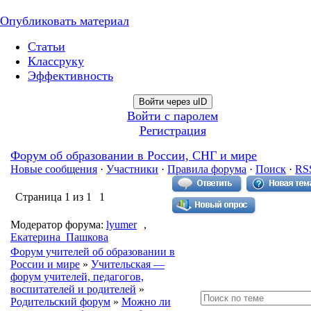
Опубликовать материал
Статьи
Классруку
Эффективность
Войти через uID
Войти с паролем
Регистрация
Форум об образовании в России, СНГ и мире
Новые сообщения
·
Участники
·
Правила форума
·
Поиск
·
RS
Страница
1
из
1
1
Модератор форума:
lyumer
,
Екатерина_Пашкова
Форум учителей об образовании в
России и мире
»
Учительская —
форум учителей, педагогов,
воспитателей и родителей
»
Родительский форум
»
Можно ли