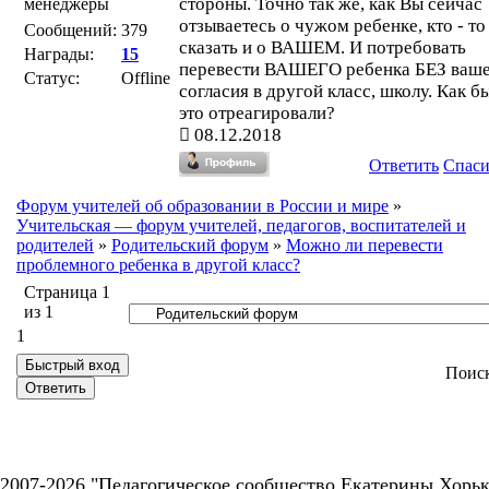
стороны. Точно так же, как Вы сейчас
менеджеры
отзываетесь о чужом ребенке, кто - т
Сообщений:
379
сказать и о ВАШЕМ. И потребовать
Награды:
15
перевести ВАШЕГО ребенка БЕЗ ваш
Статус:
Offline
согласия в другой класс, школу. Как б
это отреагировали?
08.12.2018
Ответить
Спас
Форум учителей об образовании в России и мире
»
Учительская — форум учителей, педагогов, воспитателей и
родителей
»
Родительский форум
»
Можно ли перевести
проблемного ребенка в другой класс?
Страница
1
из
1
1
Поис
2007-2026 "Педагогическое сообщество Екатерины Хорьк