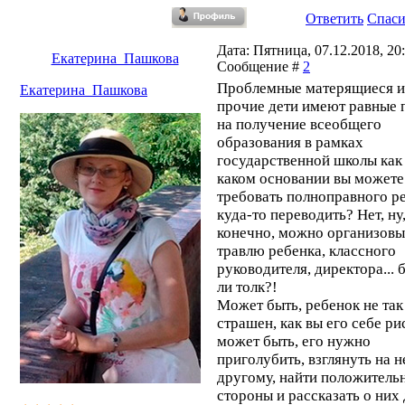
Ответить
Спас
Дата: Пятница, 07.12.2018, 20:
Екатерина_Пашкова
Сообщение #
2
Проблемные матерящиеся и
Екатерина_Пашкова
прочие дети имеют равные 
на получение всеобщего
образования в рамках
государственной школы как
каком основании вы можете
требовать полноправного р
куда-то переводить? Нет, ну
конечно, можно организовы
травлю ребенка, классного
руководителя, директора... 
ли толк?!
Может быть, ребенок не так
страшен, как вы его себе ри
может быть, его нужно
приголубить, взглянуть на н
другому, найти положитель
стороны и рассказать о них