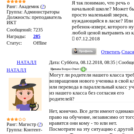
Я так понимаю, что речь о
Ранг: Академик (
?
)
начальной школе? Может бы
Группа: Администраторы
просто маленький зверек,
Должность: преподаватель
нуждающийся в ласке? Или
ИКТ
ребенок-изверг, которого н
Сообщений:
7235
любой ценой вытравить из к
Награды:
285
07.12.2018
Статус:
Offline
Ответить
Спас
НАТАЛЛ
Дата: Суббота, 08.12.2018, 08:35 | Сооб
Цитата
Вопрос-Ответ
(
)
НАТАЛЛ
Могут ли родители нашего класса тре
возвращения нового ученика в свой к
или перевода в параллельный класс у
из нашего класса без согласия его
родителей?
Нет, конечно. Все дети имеют одинако
право на обучение, независимо от того
нравятся они кому - то или нет.
Ранг: Магистр (
?
)
Посмотрите на эту ситуацию с другой
Группа: Контент-