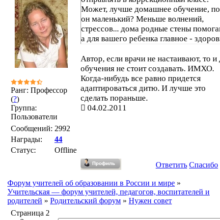
Может, лучше домашнее обучение, по
он маленький? Меньше волнений,
стрессов... дома родные стены помога
а для вашего ребенка главное - здоров
Автор, если врачи не настаивают, то и
обучения не стоит создавать. ИМХО.
Когда-нибудь все равно придется
адаптироваться дитю. И лучше это
Ранг: Профессор
сделать пораньше.
(
?
)
04.02.2011
Группа:
Пользователи
Сообщений:
2992
Награды:
44
Статус:
Offline
Ответить
Спасибо
Форум учителей об образовании в России и мире
»
Учительская — форум учителей, педагогов, воспитателей и
родителей
»
Родительский форум
»
Нужен совет
Страница
2