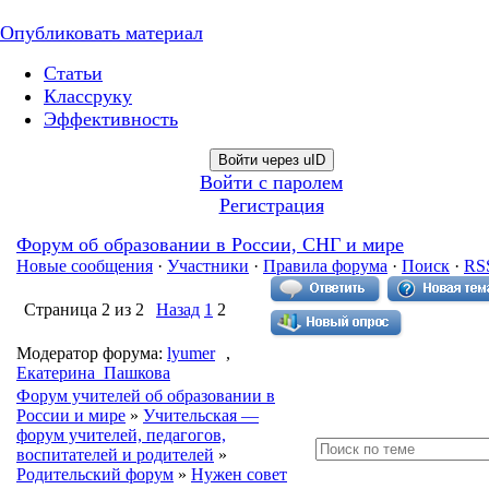
Опубликовать материал
Статьи
Классруку
Эффективность
Войти через uID
Войти с паролем
Регистрация
Форум об образовании в России, СНГ и мире
Новые сообщения
·
Участники
·
Правила форума
·
Поиск
·
RS
Страница
2
из
2
Назад
1
2
Модератор форума:
lyumer
,
Екатерина_Пашкова
Форум учителей об образовании в
России и мире
»
Учительская —
форум учителей, педагогов,
воспитателей и родителей
»
Родительский форум
»
Нужен совет