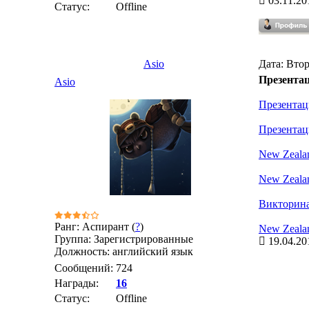
03.11.20
Статус:
Offline
Asio
Дата: Втор
Презента
Asio
Презентац
Презентаци
New Zeala
New Zealan
Викторина 
Ранг: Аспирант (
?
)
New Zeala
Группа: Зарегистрированные
19.04.20
Должность: английский язык
Сообщений:
724
Награды:
16
Статус:
Offline