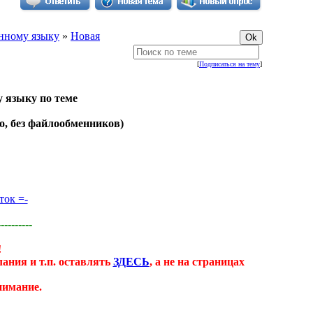
анному языку
»
Новая
[
Подписаться на тему
]
у языку по теме
о, без файлообменников)
ток =-
----------
!
ания и т.п. оставлять
ЗДЕСЬ
, а не на страницах
нимание.