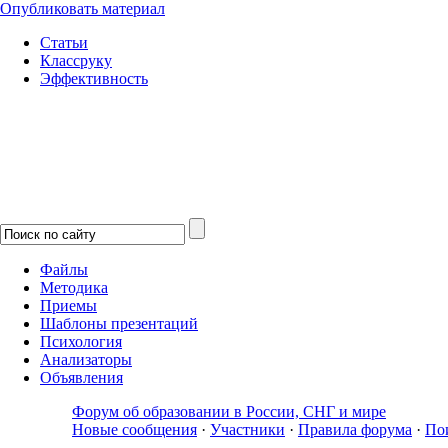
Опубликовать материал
Статьи
Классруку
Эффективность
Файлы
Методика
Приемы
Шаблоны презентаций
Психология
Анализаторы
Объявления
Форум об образовании в России, СНГ и мире
Новые сообщения
·
Участники
·
Правила форума
·
По