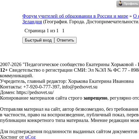
Форум учителей об образовании в России и мире
»
О 
Зеландия
(География. Города. Достопримечательности
Страница
1
из
1
1
2007-2026 "Педагогическое сообщество Екатерины Хорьковой 
12+
Свидетельство о регистрации СМИ: Эл №ЭЛ № ФС 77 - 89883
коммуникаций.
Учредитель, главный редактор: Хорькова Екатерина Ивановна
Контакты: +7-920-0-777-397, info@pedsovet.su
Домен: https://pedsovet.su/
Копирование материалов сайта строго
запрещено
, регулярно от
Отправляя материал на сайт, автор безвозмездно, без требовани
в частности, право на воспроизведение, публичный показ, перево
публикации конкретного типа материала. Мнение редакции может
Для подтверждения подлинности выданных сайтом документов с
Хостинг от
uCoz