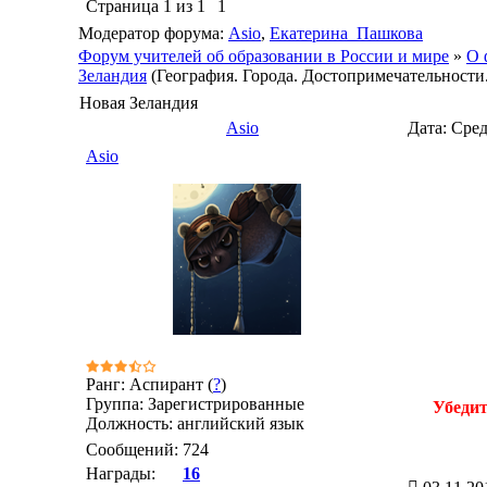
Страница
1
из
1
1
Модератор форума:
Asio
,
Екатерина_Пашкова
Форум учителей об образовании в России и мире
»
О 
Зеландия
(География. Города. Достопримечательности
Новая Зеландия
Asio
Дата: Сред
Asio
Ранг: Аспирант (
?
)
Группа: Зарегистрированные
Убедит
Должность: английский язык
Сообщений:
724
Награды:
16