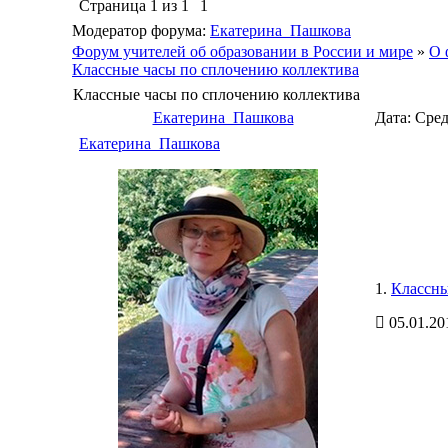
Страница
1
из
1
1
Модератор форума:
Екатерина_Пашкова
Форум учителей об образовании в России и мире
»
О 
Классные часы по сплочению коллектива
Классные часы по сплочению коллектива
Екатерина_Пашкова
Дата: Сред
Екатерина_Пашкова
1.
Классны
05.01.20