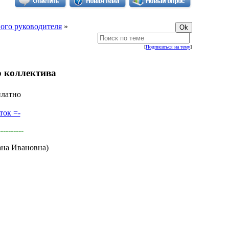
ного руководителя
»
[
Подписаться на тему
]
ю коллектива
платно
ток =-
----------
ана Ивановна)