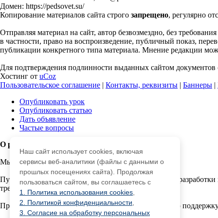
Домен: https://pedsovet.su/
Копирование материалов сайта строго
запрещено
, регулярно от
Отправляя материал на сайт, автор безвозмездно, без требовани
в частности, право на воспроизведение, публичный показ, перево
публикации конкретного типа материала. Мнение редакции может
Для подтверждения подлинности выданных сайтом документов с
Хостинг от
uCoz
Пользовательское соглашение
|
Контакты, реквизиты
|
Баннеры
|
Опубликовать урок
Опубликовать статью
Дать объявление
Частые вопросы
О работе с сайтом
Наш сайт использует cookies, включая
Мы используем cookie.
сервисы веб-аналитики (файлы с данными о
прошлых посещениях сайта). Продолжая
Публикуя материалы на сайте (комментарии, статьи, разработки 
пользоваться сайтом, вы соглашаетесь с
третьми лицами.
1. Политика использования cookies
,
2. Политикой конфиденциальности
,
При этом редакция сайта готова оказывать всяческую поддержку
3. Согласие на обработку персональных