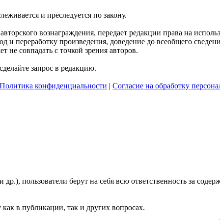
слеживается и преследуется по закону.
я авторского вознаграждения, передает редакции права на испол
д и переработку произведения, доведение до всеобщего сведения 
 не совпадать с точкой зрения авторов.
делайте запрос в редакцию.
Политика конфиденциальности
|
Согласие на обработку персон
и др.), пользователи берут на себя всю ответственность за сод
 как в публикации, так и других вопросах.