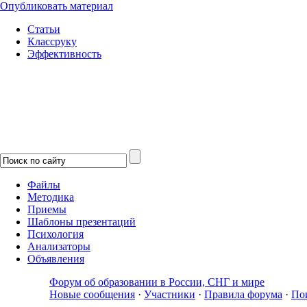
Опубликовать материал
Статьи
Классруку
Эффективность
Файлы
Методика
Приемы
Шаблоны презентаций
Психология
Анализаторы
Объявления
Форум об образовании в России, СНГ и мире
Новые сообщения
·
Участники
·
Правила форума
·
По