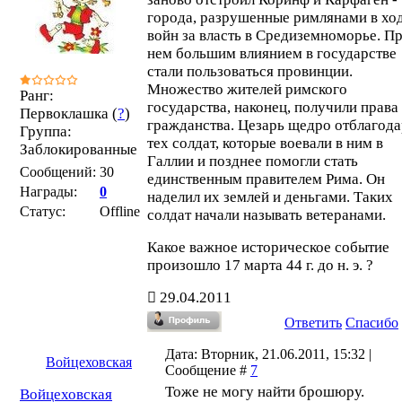
города, разрушенные римлянами в хо
войн за власть в Средиземноморье. П
нем большим влиянием в государстве
стали пользоваться провинции.
Множество жителей римского
Ранг:
государства, наконец, получили права
Первоклашка (
?
)
гражданства. Цезарь щедро отблагод
Группа:
тех солдат, которые воевали в ним в
Заблокированные
Галлии и позднее помогли стать
Сообщений:
30
единственным правителем Рима. Он
Награды:
0
наделил их землей и деньгами. Таких
Статус:
Offline
солдат начали называть ветеранами.
Какое важное историческое событие
произошло 17 марта 44 г. до н. э. ?
29.04.2011
Ответить
Спасибо
Дата: Вторник, 21.06.2011, 15:32 |
Войцеховская
Сообщение #
7
Тоже не могу найти брошюру.
Войцеховская