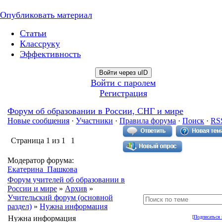
Опубликовать материал
Статьи
Классруку
Эффективность
Войти через uID
Войти с паролем
Регистрация
Форум об образовании в России, СНГ и мире
Новые сообщения
·
Участники
·
Правила форума
·
Поиск
·
RS
Страница
1
из
1
1
Модератор форума:
Екатерина_Пашкова
Форум учителей об образовании в
России и мире
»
Архив
»
Учительский форум (основной
раздел)
»
Нужна информация
Нужна информация
[
Подписаться 