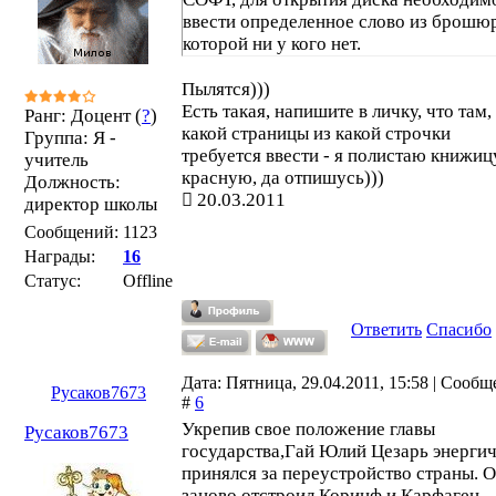
ввести определенное слово из брошю
которой ни у кого нет.
Пылятся)))
Есть такая, напишите в личку, что там,
Ранг: Доцент (
?
)
какой страницы из какой строчки
Группа: Я -
требуется ввести - я полистаю книжиц
учитель
красную, да отпишусь)))
Должность:
20.03.2011
директор школы
Сообщений:
1123
Награды:
16
Статус:
Offline
Ответить
Спасибо
Дата: Пятница, 29.04.2011, 15:58 | Сооб
Русаков7673
#
6
Укрепив свое положение главы
Русаков7673
государства,Гай Юлий Цезарь энерги
принялся за переустройство страны. 
заново отстроил Коринф и Карфаген -