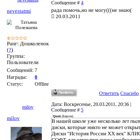
Сообщение #
4
рада помочь,но не могу(((не знаю(
nevestatmi
20.03.2011
Ранг: Дошколенок
(
?
)
Группа:
Пользователи
Сообщений:
7
Награды:
0
Статус:
Offline
Ответить
Спасибо
Дата: Воскресенье, 20.03.2011, 20:36 |
milov
Сообщение #
5
Quote
(
Бирсон
)
milov
В нашей школе уже несколько лет пыл
диски, которые никто не может открыт
Диски "История России XX век" КЛИ
СОФТ, для открытия диска необходим