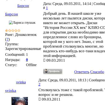
Дата: Среда, 09.03.2011, 14:14 | Сооб
Бирсон
#
1
Добрый день. В нашей школе уже
Бирсон
несколько лет пылятся диски, котор
никто не может открыть. Диски
"История России XX век" КЛИО С
для открытия диска необходимо вве
Ранг: Дошколенок
определенное слово из брошюры,
(
?
)
которой ни у кого нет. Знаю, с этой
Группа:
проблемой столкнулись многие, но
Зарегистрированные
надеюсь кто-нибудь все-таки владе
Сообщений:
1
этой информацией.
Награды:
0
09.03.2011
Статус:
Offline
Ответить
Спасибо
Дата: Среда, 09.03.2011, 18:13 | Сообщен
svinka
2
Столкнулась тоже с такой проблемой. 
svinka
вопрос и не решила.
09.03.2011