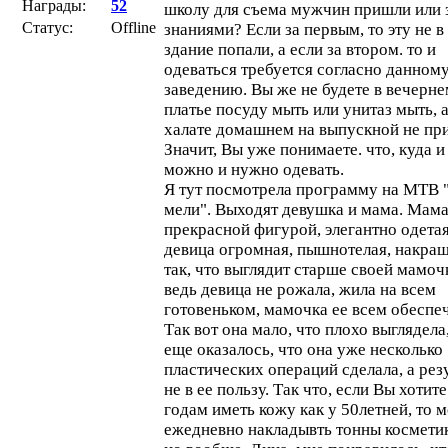
Награды:
52
школу для съема мужчин пришли или 
Статус:
Offline
знаниями? Если за первым, то эту не в
здание попали, а если за втором. то и
одеваться требуется согласно данном
заведению. Вы же не будете в вечерн
платье посуду мыть или унитаз мыть, а
халате домашнем на выпускной не пр
Значит, Вы уже понимаете. что, куда и
можно и нужно одевать.
Я тут посмотрела программу на МТВ 
мели". Выходят девушка и мама. Мама
прекрасной фигурой, элегантно одетая
девица огромная, пышнотелая, накра
так, что выглядит старше своей мамоч
ведь девица не рожала, жила на всем
готовеньком, мамочка ее всем обеспе
Так вот она мало, что плохо выглядела,
еще оказалось, что она уже несколько
пластических операций сделала, а рез
не в ее пользу. Так что, если Вы хотите
годам иметь кожу как у 50летней, то 
ежедневно накладывть тонны космети