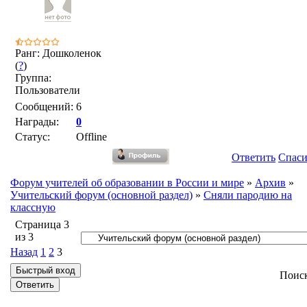
Ранг: Дошколенок
(
?
)
Группа:
Пользователи
Сообщений:
6
Награды:
0
Статус:
Offline
Ответить
Спас
Форум учителей об образовании в России и мире
»
Архив
»
Учительский форум (основной раздел)
»
Сняли пародию на
классную
Страница
3
из
3
Назад
1
2
3
Поис