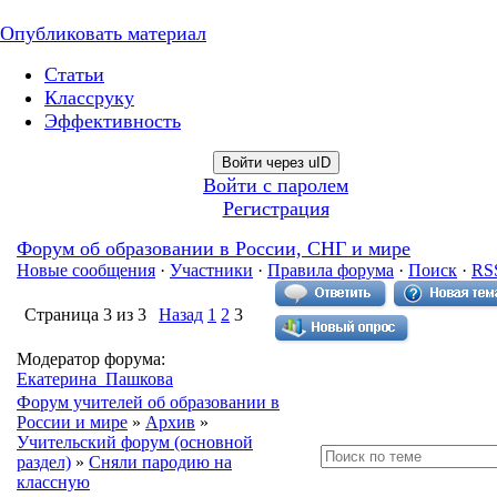
Опубликовать материал
Статьи
Классруку
Эффективность
Войти через uID
Войти с паролем
Регистрация
Форум об образовании в России, СНГ и мире
Новые сообщения
·
Участники
·
Правила форума
·
Поиск
·
RS
Страница
3
из
3
Назад
1
2
3
Модератор форума:
Екатерина_Пашкова
Форум учителей об образовании в
России и мире
»
Архив
»
Учительский форум (основной
раздел)
»
Сняли пародию на
классную