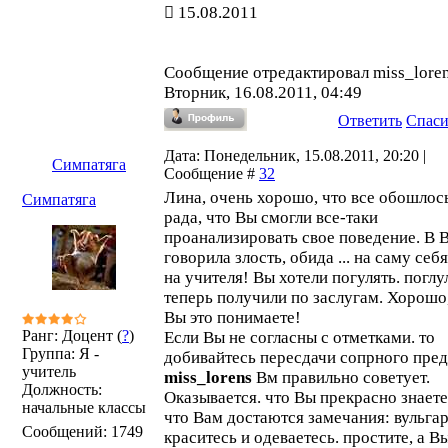
15.08.2011
Сообщение отредактировал
miss_lore
Вторник, 16.08.2011, 04:49
Ответить
Спас
Дата: Понедельник, 15.08.2011, 20:20 |
Симпатяга
Сообщение #
32
Лина, очень хорошо, что все обошлос
Симпатяга
рада, что Вы смогли все-таки
проанализировать свое поведение. В 
говорила злость, обида ... на саму себя
на учителя! Вы хотели погулять. поглу
теперь получили по заслугам. Хорошо
Вы это понимаете!
Ранг: Доцент (
?
)
Если Вы не согласны с отметками. то
Группа: Я -
добивайтесь пересдачи сопрного пред
учитель
miss_lorens
Вм правильно советует.
Должность:
Оказывается. что Вы прекрасно знаете,
начальные классы
что Вам достаются замечания: вульга
Сообщений:
1749
краситесь и одеваетесь. простите, а В