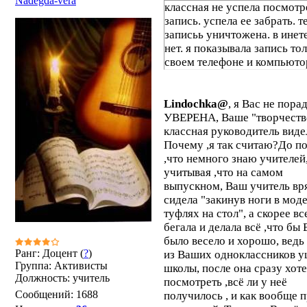
Nadegda-vera
классная не успела посмотр
запись. успела ее забрать. т
записьь уничтожена. в инете
нет. я показывала запись то
своем телефоне и компьюто
Lindochka@
, я Вас не пора
УВЕРЕНА, Ваше "творчеств
классная руководитель виде
Почему ,я так считаю?До п
,что немного знаю учителей,
учитывая ,что на самом
выпускном, Ваш учитель вр
сидела "закинув ноги в мод
туфлях на стол", а скорее вс
бегала и делала всё ,что бы
было весело и хорошо, ведь 
Ранг: Доцент (
?
)
из Ваших одноклассников у
Группа: Активисты
школы, после она сразу хот
Должность: учитель
посмотреть ,всё ли у неё
Сообщений:
1688
получилось , и как вообще 