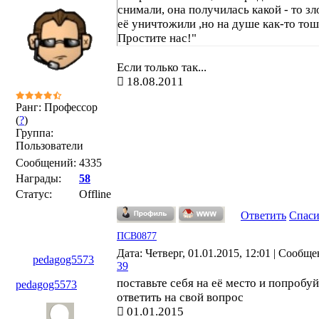
снимали, она получилась какой - то з
её уничтожили ,но на душе как-то тош
Простите нас!"
Если только так...
18.08.2011
Ранг: Профессор
(
?
)
Группа:
Пользователи
Сообщений:
4335
Награды:
58
Статус:
Offline
Ответить
Спас
ПСВ0877
Дата: Четверг, 01.01.2015, 12:01 | Сообще
pedagog5573
39
поставьте себя на её место и попробуй
pedagog5573
ответить на свой вопрос
01.01.2015