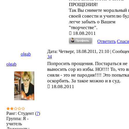
ПРОЩЕНИЯ!
Так Вы снимете моральный 
своей совести и учителю бу
легче забыть о Вашем
"творчестве".
18.08.2011
Ответить
Спас
Дата: Четверг, 18.08.2011, 21:10 | Сообще
olgab
34
Попросить прощения. Постараться не
olgab
выносить сор из избы. НО!!!! То, что 
сняли - это не пародия!!!! Это попытк
оскорбить. За такое можно и в суд.
18.08.2011
Ранг: Студент (
?
)
Группа: Я -
учитель
Должность: