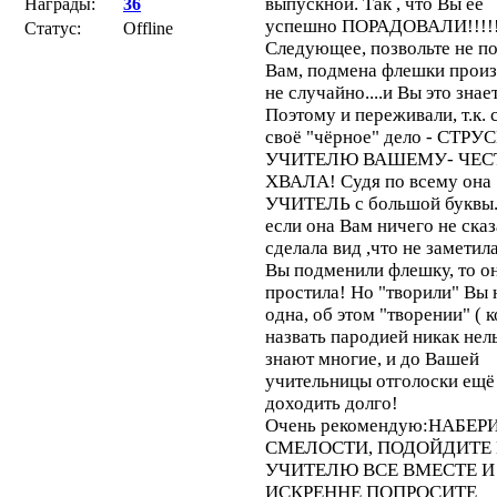
выпускной. Так , что Вы её
Награды:
36
успешно ПОРАДОВАЛИ!!!!!
Статус:
Offline
Следующее, позвольте не п
Вам, подмена флешки прои
не случайно....и Вы это знае
Поэтому и переживали, т.к. 
своё "чёрное" дело - СТРУ
УЧИТЕЛЮ ВАШЕМУ- ЧЕС
ХВАЛА! Судя по всему она
УЧИТЕЛЬ с большой буквы.
если она Вам ничего не сказ
сделала вид ,что не заметил
Вы подменили флешку, то о
простила! Но "творили" Вы 
одна, об этом "творении" ( 
назвать пародией никак нел
знают многие, и до Вашей
учительницы отголоски ещё
доходить долго!
Очень рекомендую:НАБЕР
СМЕЛОСТИ, ПОДОЙДИТЕ 
УЧИТЕЛЮ ВСЕ ВМЕСТЕ И
ИСКРЕННЕ ПОПРОСИТЕ