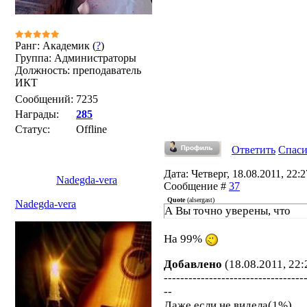
Ранг: Академик (
?
)
Группа: Администраторы
Должность: преподаватель
ИКТ
Сообщений:
7235
Награды:
285
Статус:
Offline
Ответить
Спас
Дата: Четверг, 18.08.2011, 22:27
Nadegda-vera
Сообщение #
37
Quote
(
alsergast
)
Nadegda-vera
А Вы точно уверены, что
На 99%
Добавлено
(18.08.2011, 22:
----------------------------------
--
Даже если не видела(1%),