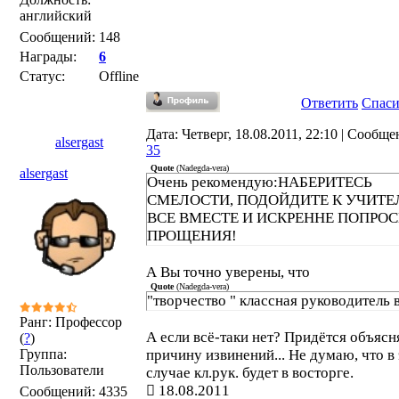
английский
Сообщений:
148
Награды:
6
Статус:
Offline
Ответить
Спас
Дата: Четверг, 18.08.2011, 22:10 | Сообще
alsergast
35
Quote
(
Nadegda-vera
)
alsergast
Очень рекомендую:НАБЕРИТЕСЬ
СМЕЛОСТИ, ПОДОЙДИТЕ К УЧИТ
ВСЕ ВМЕСТЕ И ИСКРЕННЕ ПОПРО
ПРОЩЕНИЯ!
А Вы точно уверены, что
Quote
(
Nadegda-vera
)
"творчество " классная руководитель 
Ранг: Профессор
А если всё-таки нет? Придётся объясн
(
?
)
Группа:
причину извинений... Не думаю, что в
Пользователи
случае кл.рук. будет в восторге.
18.08.2011
Сообщений:
4335