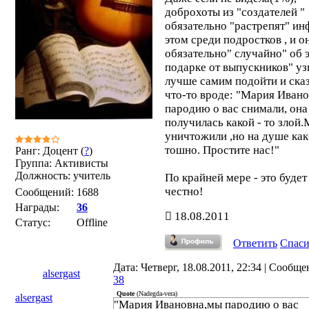
доброхоты из "создателей "
обязательно "растрепят" ин
этом среди подростков , и о
обязательно" случайно" об 
подарке от выпускников" уз
лучше самим подойти и ска
что-то вроде: "Мария Иван
пародию о вас снимали, она
получилась какой - то злой.
уничтожили ,но на душе как
тошно. Простите нас!"
Ранг: Доцент (
?
)
Группа: Активисты
Должность: учитель
По крайней мере - это будет
честно!
Сообщений:
1688
Награды:
36
18.08.2011
Статус:
Offline
Ответить
Спас
Дата: Четверг, 18.08.2011, 22:34 | Сообще
alsergast
38
Quote
(
Nadegda-vera
)
alsergast
"Мария Ивановна,мы пародию о вас