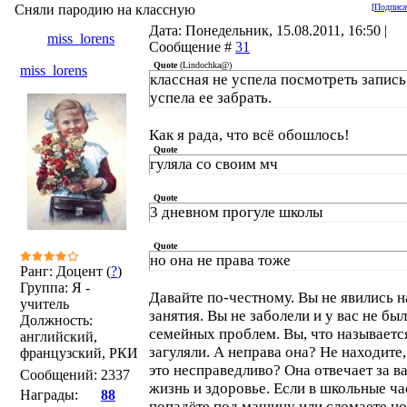
Сняли пародию на классную
[
Подписа
Дата: Понедельник, 15.08.2011, 16:50 |
miss_lorens
Сообщение #
31
Quote
(
Lindochka@
)
miss_lorens
классная не успела посмотреть запись
успела ее забрать.
Как я рада, что всё обошлось!
Quote
гуляла со своим мч
Quote
3 дневном прогуле школы
Quote
но она не права тоже
Ранг: Доцент (
?
)
Группа: Я -
Давайте по-честному. Вы не явились н
учитель
занятия. Вы не заболели и у вас не бы
Должность:
семейных проблем. Вы, что называетс
английский,
загуляли. А неправа она? Не находите,
французский, РКИ
это несправедливо? Она отвечает за в
Сообщений:
2337
жизнь и здоровье. Если в школьные ч
Награды:
88
попадёте под машину или сломаете но