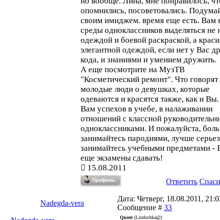
но вообще. Лина, мне понравилось, ч
опомнились, посоветовались. Подума
своим имиджем. время еще есть. Вам 
среды одноклассников выделяться не 
одеждой и боевой раскраской, а крас
элегантной одеждой, если нет у Вас д
кода, и знаниями и умением дружить.
А еще посмотрите на МузТВ
"Косметический ремонт". Что говорят
молодые люди о девушках, которые
одеваются и красятся также, как и Вы.
Вам успехов в учебе, в налаживании
отношений с классной руководительни
одноклассниками. И пожалуйста, бол
занимайтесь пародиями, лучше серье
занимайтесь учебными предметами - 
еще экзамены сдавать!
15.08.2011
Ответить
Спас
Дата: Четверг, 18.08.2011, 21:02
Nadegda-vera
Сообщение #
33
Quote
(
Lindochka@
)