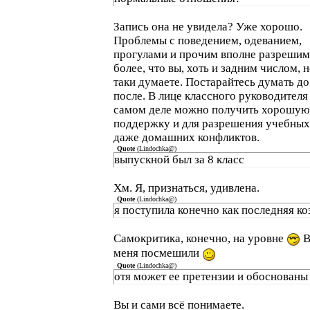
Запись она не увидела? Уже хорошо.
Проблемы с поведением, одеванием,
прогулами и прочим вполне разрешим
более, что вы, хоть и задним числом, н
таки думаете. Постарайтесь думать до,
после. В лице классного руководителя
самом деле можно получить хорошую
поддержку и для разрешения учебных
даже домашних конфликтов.
Quote
(
Lindochka@
)
выпускной был за 8 класс
Хм. Я, признаться, удивлена.
Quote
(
Lindochka@
)
я поступила конечно как последняя ко
Самокритика, конечно, на уровне
В
меня посмешили
Quote
(
Lindochka@
)
отя может ее претензии и обоснованы
Вы и сами всё понимаете.