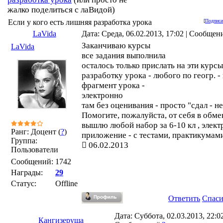
жалко поделиться с лаВидой)
Если у кого есть лишняя разработка урока
[
Подписа
LaVida
Дата: Среда, 06.02.2013, 17:02 | Сообщен
Заканчиваю курсы
LaVida
все задания выполнила
осталось только прислать на эти курсы
разработку урока - любого по геогр. -
фрагмент урока -
электронно
там без оценивания - просто "сдал - не
Помогите, пожалуйста, от себя в обме
вышлю любой набор за 6-10 кл , элек
Ранг: Доцент (
?
)
приложение - с тестами, практикумам
Группа:
06.02.2013
Пользователи
Сообщений:
1742
Награды:
29
Статус:
Offline
Ответить
Спас
Дата: Суббота, 02.03.2013, 22:02
Кангизеруша