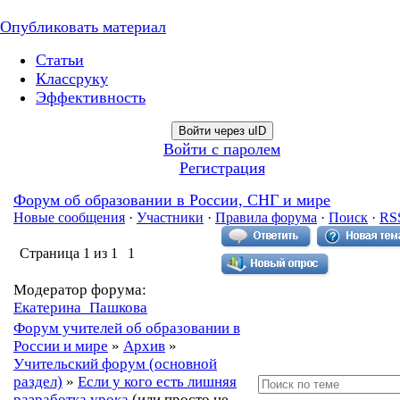
Опубликовать материал
Статьи
Классруку
Эффективность
Войти через uID
Войти с паролем
Регистрация
Форум об образовании в России, СНГ и мире
Новые сообщения
·
Участники
·
Правила форума
·
Поиск
·
RS
Страница
1
из
1
1
Модератор форума:
Екатерина_Пашкова
Форум учителей об образовании в
России и мире
»
Архив
»
Учительский форум (основной
раздел)
»
Если у кого есть лишняя
разработка урока
(или просто не