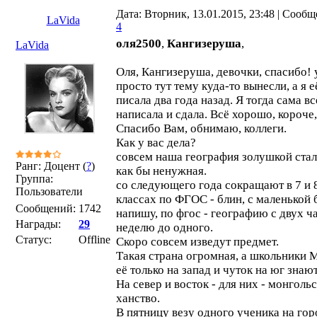
Дата: Вторник, 13.01.2015, 23:48 | Сообщ
LaVida
4
оля2500
,
Кангизеруша
,
LaVida
Оля, Кангизеруша, девочки, спасибо! 
просто тут тему куда-то вынесли, а я е
писала два года назад. Я тогда сама вс
написала и сдала. Всё хорошо, короче,
Спасибо Вам, обнимаю, коллеги.
Как у вас дела?
совсем наша география золушкой стал
Ранг: Доцент (
?
)
как бы ненужная.
Группа:
со следующего года сокращают в 7 и 
Пользователи
классах по ФГОС - блин, с маленькой 
Сообщений:
1742
напишу, по фгос - географию с двух ч
Награды:
29
неделю до одного.
Статус:
Offline
Скоро совсем изведут предмет.
Такая страна огромная, а школьники 
её только на запад и чуток на юг знают
На север и восток - для них - монголь
ханство.
В пятницу везу одного ученика на го