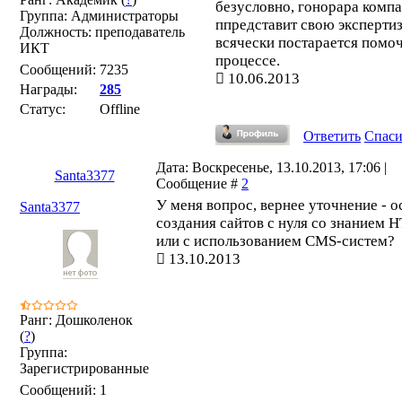
безусловно, гонорара комп
Группа: Администраторы
ппредставит свою экспертиз
Должность: преподаватель
всячески постарается помоч
ИКТ
процессе.
Сообщений:
7235
10.06.2013
Награды:
285
Статус:
Offline
Ответить
Спас
Дата: Воскресенье, 13.10.2013, 17:06 |
Santa3377
Сообщение #
2
У меня вопрос, вернее уточнение - 
Santa3377
создания сайтов с нуля со знанием 
или с использованием CMS-систем?
13.10.2013
Ранг: Дошколенок
(
?
)
Группа:
Зарегистрированные
Сообщений:
1