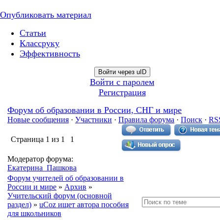
Опубликовать материал
Статьи
Классруку
Эффективность
Войти через uID
Войти с паролем
Регистрация
Форум об образовании в России, СНГ и мире
Новые сообщения
·
Участники
·
Правила форума
·
Поиск
·
RS
Страница
1
из
1
1
Модератор форума:
Екатерина_Пашкова
Форум учителей об образовании в
России и мире
»
Архив
»
Учительский форум (основной
раздел)
»
uCoz ищет автора пособия
для школьников