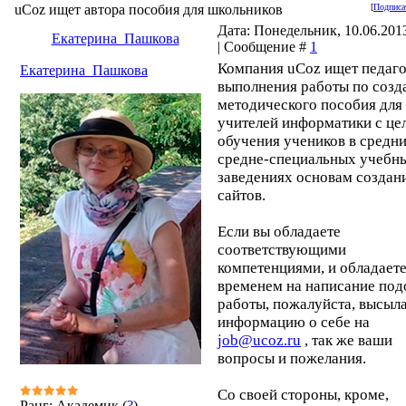
uCoz ищет автора пособия для школьников
[
Подписа
Дата: Понедельник, 10.06.2013
Екатерина_Пашкова
| Сообщение #
1
Компания uCoz ищет педаго
Екатерина_Пашкова
выполнения работы по соз
методического пособия для
учителей информатики с це
обучения учеников в средни
средне-специальных учебн
заведениях основам создан
сайтов.
Если вы обладаете
соответствующими
компетенциями, и обладает
временем на написание по
работы, пожалуйста, высыл
информацию о себе на
job@ucoz.ru
, так же ваши
вопросы и пожелания.
Со своей стороны, кроме,
Ранг: Академик (
?
)