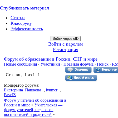
Опубликовать материал
Статьи
Классруку
Эффективность
Войти через uID
Войти с паролем
Регистрация
Форум об образовании в России, СНГ и мире
Новые сообщения
·
Участники
·
Правила форума
·
Поиск
·
RS
Страница
1
из
1
1
Модератор форума:
Екатерина_Пашкова
,
lyumer
,
PavelZ
Форум учителей об образовании в
России и мире
»
Учительская —
форум учителей, педагогов,
воспитателей и родителей
»