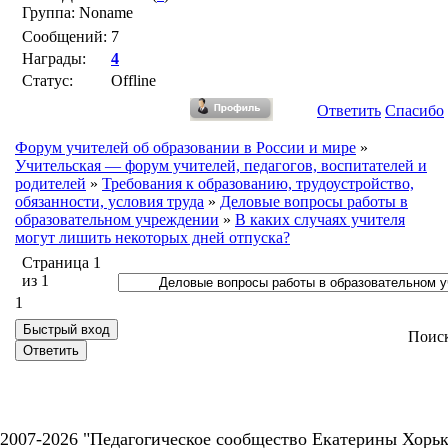
Группа: Noname
Сообщений:
7
Награды:
4
Статус:
Offline
Ответить
Спасибо
Форум учителей об образовании в России и мире
»
Учительская — форум учителей, педагогов, воспитателей и
родителей
»
Требования к образованию, трудоустройство,
обязанности, условия труда
»
Деловые вопросы работы в
образовательном учреждении
»
В каких случаях учителя
могут лишить некоторых дней отпуска?
Страница
1
из
1
1
Поис
2007-2026 "Педагогическое сообщество Екатерины Хорьк