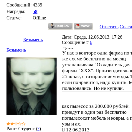
Сообщений:
4335
Награды:
58
Статус:
Offline
Ответить
Спас
Дата: Среда, 12.06.2013, 17:26 |
Безымень
Сообщение #
6
Цитата
Безымень
У нас в конторе одна фирма по 
же схеме бесплатно на месяц
устанавливала "Охладитель для
фирмы "ХХХ". Производительн
25 л/час, с газированием воды. 
если понравится, надо купить. 
пользовались. Но не купили.
как пылесос за 200.000 рублей.
приедут и один раз бесплатно
попылесосят мебель и ковры. а 
увы и ах.
Ранг: Студент (
?
)
12.06.2013