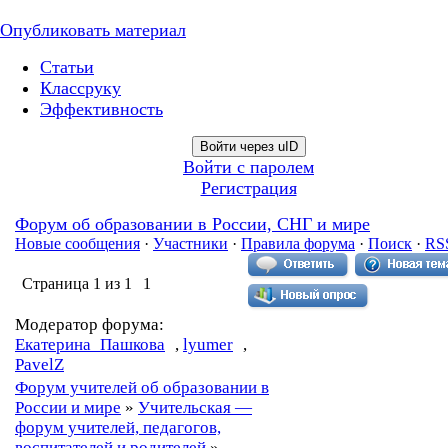
Опубликовать материал
Статьи
Классруку
Эффективность
Войти через uID
Войти с паролем
Регистрация
Форум об образовании в России, СНГ и мире
Новые сообщения
·
Участники
·
Правила форума
·
Поиск
·
RS
Страница
1
из
1
1
Модератор форума:
Екатерина_Пашкова
,
lyumer
,
PavelZ
Форум учителей об образовании в
России и мире
»
Учительская —
форум учителей, педагогов,
воспитателей и родителей
»