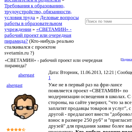
Требования к образованию,
трудоустройство, обязанности,
условия труда
»
Деловые вопросы
работы в образовательном
учреждении
»
«СВЕТАМИН» -
рабочий проект или очередная
пирамида?
(Кто-нибудь реально
сталкивался с проектом
svetamin.ru ?)
«СВЕТАМИН» - рабочий проект или очередная
[
Подписа
пирамида?
Дата: Вторник, 11.06.2013, 12:21 | Сообщ
alsergast
1
Уже не в первый раз на фри-лансе
alsergast
появляется проект «СВЕТАМИН» по
модернизации освещения в школах. С
стороны, на сайте уверяют, "что за все
заплатят продавцы товаров и услуг", с
другой - предлагают внести "доброво
взнос в размере 250 руб" и "пригласит
друзей" для придания заявке более вы
приоритета.
Кто-нибудь воочию вид