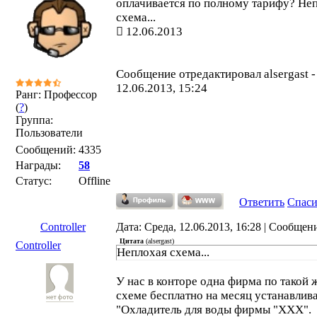
оплачивается по полному тарифу? Не
схема...
12.06.2013
Сообщение отредактировал
alsergast
12.06.2013, 15:24
Ранг: Профессор
(
?
)
Группа:
Пользователи
Сообщений:
4335
Награды:
58
Статус:
Offline
Ответить
Спас
Controller
Дата: Среда, 12.06.2013, 16:28 | Сообщен
Цитата
(
alsergast
)
Controller
Неплохая схема...
У нас в конторе одна фирма по такой 
схеме бесплатно на месяц устанавлив
"Охладитель для воды фирмы "ХХХ".