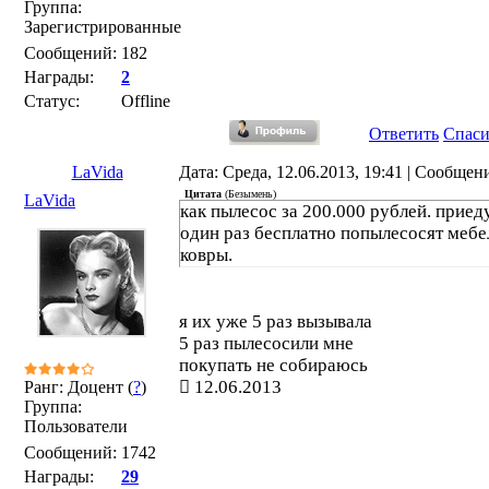
Группа:
Зарегистрированные
Сообщений:
182
Награды:
2
Статус:
Offline
Ответить
Спас
LaVida
Дата: Среда, 12.06.2013, 19:41 | Сообщен
Цитата
(
Безымень
)
LaVida
как пылесос за 200.000 рублей. приед
один раз бесплатно попылесосят мебе
ковры.
я их уже 5 раз вызывала
5 раз пылесосили мне
покупать не собираюсь
12.06.2013
Ранг: Доцент (
?
)
Группа:
Пользователи
Сообщений:
1742
Награды:
29