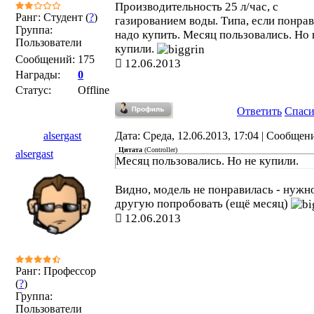
Производительность 25 л/час, с
Ранг: Студент (
?
)
газированием воды. Типа, если понрав
Группа:
надо купить. Месяц пользовались. Но 
Пользователи
купили.
Сообщений:
175
12.06.2013
Награды:
0
Статус:
Offline
Ответить
Спас
alsergast
Дата: Среда, 12.06.2013, 17:04 | Сообщен
Цитата
(
Controller
)
alsergast
Месяц пользовались. Но не купили.
Видно, модель не понравилась - нужн
другую попробовать (ещё месяц)
12.06.2013
Ранг: Профессор
(
?
)
Группа:
Пользователи