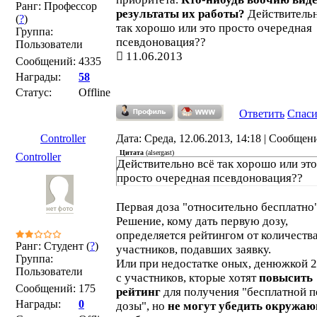
Ранг: Профессор
результаты их работы?
Действительн
(
?
)
так хорошо или это просто очередная
Группа:
псевдоновация??
Пользователи
11.06.2013
Сообщений:
4335
Награды:
58
Статус:
Offline
Ответить
Спас
Controller
Дата: Среда, 12.06.2013, 14:18 | Сообщен
Цитата
(
alsergast
)
Controller
Действительно всё так хорошо или это
просто очередная псевдоновация??
Первая доза "относительно бесплатно"
Решение, кому дать первую дозу,
определяется рейтингом от количеств
Ранг: Студент (
?
)
участников, подавших заявку.
Группа:
Или при недостатке оных, денюжкой 
Пользователи
с участников, кторые хотят
повысить
Сообщений:
175
рейтинг
для получения "бесплатной 
Награды:
0
дозы", но
не могут убедить окружа