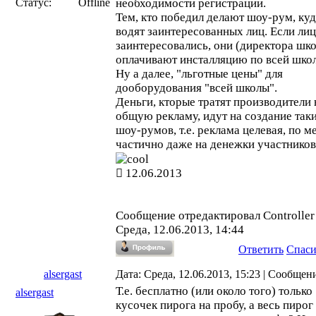
Статус:
Offline
необходимости регистрации.
Тем, кто победил делают шоу-рум, ку
водят заинтересованных лиц. Если ли
заинтересовались, они (директора шко
оплачивают инсталляцию по всей школ
Ну а далее, "льготные цены" для
дооборудования "всей школы".
Деньги, кторые тратят производители 
общую рекламу, идут на создание таки
шоу-румов, т.е. реклама целевая, по ме
частично даже на денежки участников
12.06.2013
Сообщение отредактировал
Controller
Среда, 12.06.2013, 14:44
Ответить
Спас
alsergast
Дата: Среда, 12.06.2013, 15:23 | Сообщен
Т.е. бесплатно (или около того) только
alsergast
кусочек пирога на пробу, а весь пирог