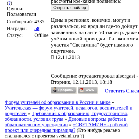
рассчёты кое-какие появились:
(
?
)
Группа:
Пользователи
Цены в регионах, конечно, могут и
Сообщений:
4335
различаться, но вряд ли где-то дойдут
Награды:
58
заявленных на сайте 50 тысяч р. даже 
Статус:
Offline
учётом новой проводки. Т.ч. экономия
участия "Светамина" будет намного
ощутимее.
12.11.2013
Сообщение отредактировал
alsergast
-
Вторник, 12.11.2013, 18:18
Ответить
Спас
Форум учителей об образовании в России и мире
»
Учительская — форум учителей, педагогов, воспитателей и
родителей
»
Требования к образованию, трудоустройство,
обязанности, условия труда
»
Деловые вопросы работы в
образовательном учреждении
»
«СВЕТАМИН» - рабочий
проект или очередная пирамида?
(Кто-нибудь реально
сталкивался с проектом svetamin.ru ?)