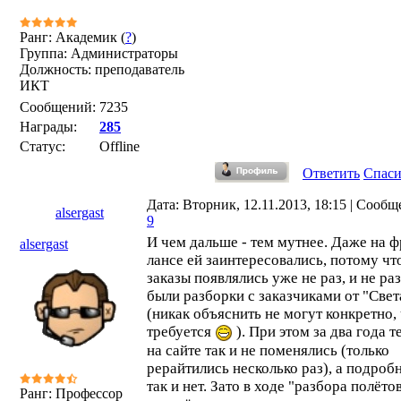
Ранг: Академик (
?
)
Группа: Администраторы
Должность: преподаватель
ИКТ
Сообщений:
7235
Награды:
285
Статус:
Offline
Ответить
Спас
Дата: Вторник, 12.11.2013, 18:15 | Сообщ
alsergast
9
И чем дальше - тем мутнее. Даже на ф
alsergast
лансе ей заинтересовались, потому чт
заказы появлялись уже не раз, и не ра
были разборки с заказчиками от "Све
(никак объяснить не могут конкретно,
требуется
). При этом за два года т
на сайте так и не поменялись (только
рерайтились несколько раз), а подроб
так и нет. Зато в ходе "разбора полёто
Ранг: Профессор