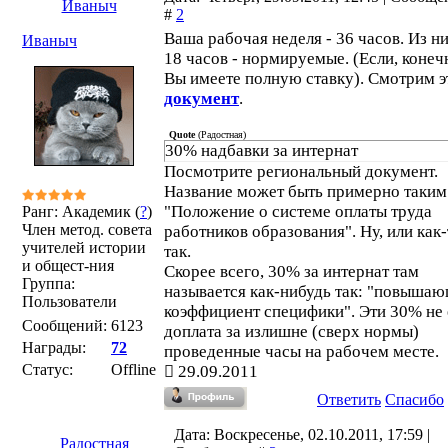
Иваныч
#
2
Ваша рабочая неделя - 36 часов. Из н
Иваныч
18 часов - нормируемые. (Если, конеч
Вы имеете полную ставку). Смотрим э
документ
.
Quote
(
Радостная
)
30% надбавки за интернат
Посмотрите региональный документ.
Название может быть примерно таким
"Положение о системе оплаты труда
Ранг: Академик (
?
)
Член метод. совета
работников образования". Ну, или как-
учителей истории
так.
и общест-ния
Скорее всего, 30% за интернат там
Группа:
называется как-нибудь так: "повыша
Пользователи
коэффициент специфики". Эти 30% не 
Сообщений:
6123
доплата за излишне (сверх нормы)
Награды:
72
проведенные часы на рабочем месте.
Статус:
Offline
29.09.2011
Ответить
Спасибо
Дата: Воскресенье, 02.10.2011, 17:59 |
Радостная