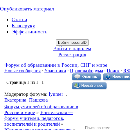
Опубликовать материал
Статьи
Классруку
Эффективность
Войти через uID
Войти с паролем
Регистрация
Форум об образовании в России, СНГ и мире
Новые сообщения
·
Участники
·
Правила форума
·
Поиск
·
RS
Страница
1
из
1
1
Модератор форума:
lyumer
,
Екатерина_Пашкова
Форум учителей об образовании в
России и мире
»
Учительская —
форум учителей, педагогов,
воспитателей и родителей
»
Юридическая помощь учителю
»