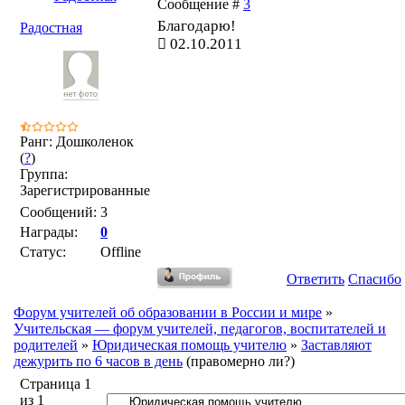
Сообщение #
3
Благодарю!
Радостная
02.10.2011
Ранг: Дошколенок
(
?
)
Группа:
Зарегистрированные
Сообщений:
3
Награды:
0
Статус:
Offline
Ответить
Спасибо
Форум учителей об образовании в России и мире
»
Учительская — форум учителей, педагогов, воспитателей и
родителей
»
Юридическая помощь учителю
»
Заставляют
дежурить по 6 часов в день
(правомерно ли?)
Страница
1
из
1