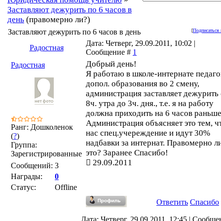
Заставляют дежурить по 6 часов в
день
(правомерно ли?)
Заставляют дежурить по 6 часов в день
[
Подписаться 
Дата: Четверг, 29.09.2011, 10:02 |
Радостная
Сообщение #
1
Добрый день!
Радостная
Я работаю в школе-интернате педаг
допол. образования во 2 смену,
администрация заставляет дежурить 
8ч. утра до 3ч. дня., т.е. я на работу
должна приходить на 6 часов раньше
Администрация объясняет это тем, ч
Ранг: Дошколенок
нас спец.учереждение и идут 30%
(
?
)
надбавки за интернат. Правомерно л
Группа:
это? Заранее Спасибо!
Зарегистрированные
29.09.2011
Сообщений:
3
Награды:
0
Статус:
Offline
Ответить
Спасибо
Дата: Четверг, 29.09.2011, 12:45 | Сообщ