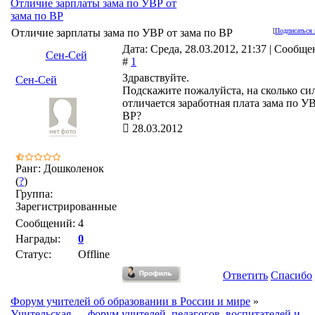
Отличие зарплаты зама по УВР от
зама по ВР
Отличие зарплаты зама по УВР от зама по ВР
[
Подписаться 
Дата: Среда, 28.03.2012, 21:37 | Сообще
Сен-Сей
#
1
Здравствуйте.
Сен-Сей
Подскажите пожалуйста, на сколько си
отличается заработная плата зама по У
ВР?
28.03.2012
Ранг: Дошколенок
(
?
)
Группа:
Зарегистрированные
Сообщений:
4
Награды:
0
Статус:
Offline
Ответить
Спасибо
Форум учителей об образовании в России и мире
»
Учительская — форум учителей, педагогов, воспитателей и