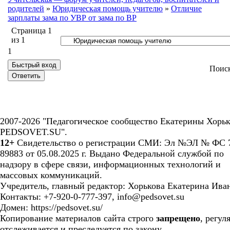
родителей
»
Юридическая помощь учителю
»
Отличие
зарплаты зама по УВР от зама по ВР
Страница
1
из
1
1
Поис
2007-2026 "Педагогическое сообщество Екатерины Хорьк
PEDSOVET.SU".
12+
Свидетельство о регистрации СМИ: Эл №ЭЛ № ФС 7
89883 от 05.08.2025 г. Выдано Федеральной службой по
надзору в сфере связи, информационных технологий и
массовых коммуникаций.
Учредитель, главный редактор: Хорькова Екатерина Ива
Контакты: +7-920-0-777-397, info@pedsovet.su
Домен: https://pedsovet.su/
Копирование материалов сайта строго
запрещено
, регул
отслеживается и преследуется по закону.