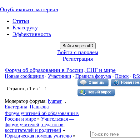
Опубликовать материал
Статьи
Классруку
Эффективность
Войти через uID
Войти с паролем
Регистрация
Форум об образовании в России, СНГ и мире
Новые сообщения
·
Участники
·
Правила форума
·
Поиск
·
RS
Страница
1
из
1
1
Модератор форума:
lyumer
,
Екатерина_Пашкова
Форум учителей об образовании в
России и мире
»
Учительская —
форум учителей, педагогов,
воспитателей и родителей
»
Юридическая помощь учителю
»