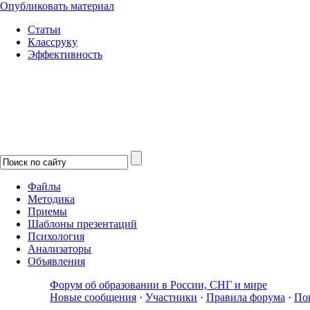
Опубликовать материал
Статьи
Классруку
Эффективность
Файлы
Методика
Приемы
Шаблоны презентаций
Психология
Анализаторы
Объявления
Форум об образовании в России, СНГ и мире
Новые сообщения
·
Участники
·
Правила форума
·
По