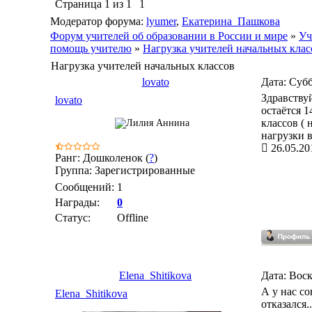
Страница
1
из
1
1
Модератор форума:
lyumer
,
Екатерина_Пашкова
Форум учителей об образовании в России и мире
»
Уч
помощь учителю
»
Нагрузка учителей начальных клас
Нагрузка учителей начальных классов
lovato
Дата: Субб
Здравствуй
lovato
остаётся 
классов (
нагрузки 
26.05.20
Ранг: Дошколенок (
?
)
Группа: Зарегистрированные
Сообщений:
1
Награды:
0
Статус:
Offline
Elena_Shitikova
Дата: Воск
А у нас с
Elena_Shitikova
отказался..