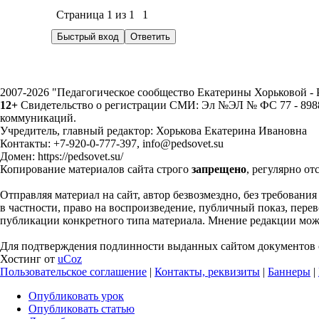
Страница
1
из
1
1
2007-2026 "Педагогическое сообщество Екатерины Хорьковой 
12+
Свидетельство о регистрации СМИ: Эл №ЭЛ № ФС 77 - 89883
коммуникаций.
Учредитель, главный редактор: Хорькова Екатерина Ивановна
Контакты: +7-920-0-777-397, info@pedsovet.su
Домен: https://pedsovet.su/
Копирование материалов сайта строго
запрещено
, регулярно от
Отправляя материал на сайт, автор безвозмездно, без требовани
в частности, право на воспроизведение, публичный показ, перево
публикации конкретного типа материала. Мнение редакции может
Для подтверждения подлинности выданных сайтом документов с
Хостинг от
uCoz
Пользовательское соглашение
|
Контакты, реквизиты
|
Баннеры
|
Опубликовать урок
Опубликовать статью