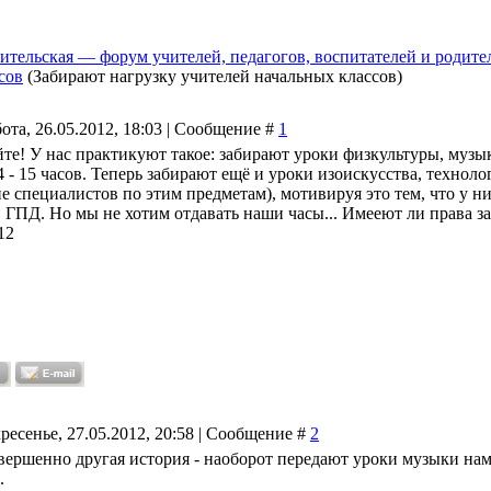
ительская — форум учителей, педагогов, воспитателей и родите
сов
(Забирают нагрузку учителей начальных классов)
ота, 26.05.2012, 18:03 | Сообщение #
1
те! У нас практикуют такое: забирают уроки физкультуры, музык
14 - 15 часов. Теперь забирают ещё и уроки изоискусства, техно
 не специалистов по этим предметам), мотивируя это тем, что у 
в ГПД. Но мы не хотим отдавать наши часы... Имееют ли права з
12
ресенье, 27.05.2012, 20:58 | Сообщение #
2
овершенно другая история - наоборот передают уроки музыки нам,
.