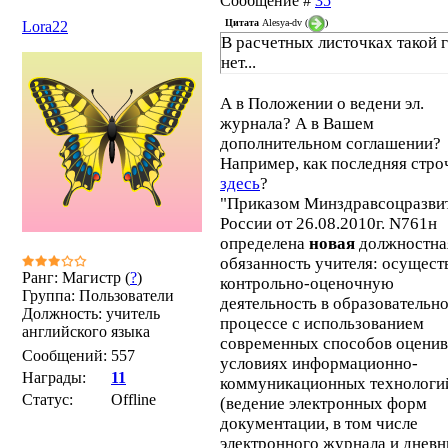
Сообщение #
35
Цитата
Alesya-dv
(
)
Lora22
В расчетных листочках такой 
нет...
А в Положении о ведени эл.
журнала? А в Вашем
дополнительном соглашении?
Например, как последняя стро
здесь
?
"Приказом Минздравсоцразви
России от 26.08.2010г. N761н
определена
новая
должностна
обязанность учителя: осущест
Ранг: Магистр (
?
)
контрольно-оценочную
Группа: Пользователи
деятельность в образовательн
Должность: учитель
процессе с использованием
английского языка
современных способов оценив
Сообщений:
557
условиях информационно-
Награды:
11
коммуникационных технологи
Статус:
Offline
(ведение электронных форм
документации, в том числе
электронного журнала и дневн