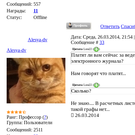
Сообщений:
557
Награды:
11
Статус:
Offline
Ответить
Спаси
Дата: Среда, 26.03.2014, 21:54 |
Alesya-dv
Сообщение #
33
Цитата
Lora22
(
)
Alesya-dv
Платят ли вам сейчас за вед
электронного журнала?
Нам говорят что платят...
Цитата
Lora22
(
)
Сколько?
Не знаю.... В расчетных лис
такой графы нет...
26.03.2014
Ранг: Профессор (
?
)
Группа: Пользователи
Сообщений:
2511