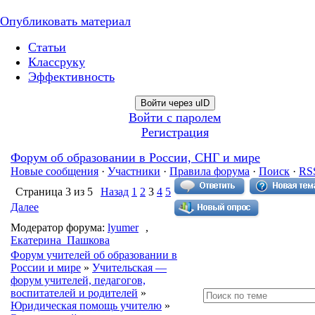
Опубликовать материал
Статьи
Классруку
Эффективность
Войти через uID
Войти с паролем
Регистрация
Форум об образовании в России, СНГ и мире
Новые сообщения
·
Участники
·
Правила форума
·
Поиск
·
RS
Страница
3
из
5
Назад
1
2
3
4
5
Далее
Модератор форума:
lyumer
,
Екатерина_Пашкова
Форум учителей об образовании в
России и мире
»
Учительская —
форум учителей, педагогов,
воспитателей и родителей
»
Юридическая помощь учителю
»