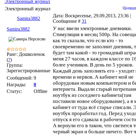
Электронный журнал
Электронный журнал
[
Подписат
Дата: Воскресенье, 29.09.2013, 23:36 |
Samira3882
Сообщение #
31
У нас ввели электронные дневники.
Samira3882
Стимуляция в месяц 500р. На совещ
как то сказали, что если кто - то
своевременно не заполнит дневник, 
будет там какой - то громадный штра
Ранг: Дошколенок
меня 27 часов, в каждом классе по 1
(
?
)
более учеников. В день по 5 уроков.
Группа:
Зарегистрированные
Каждый день заполнять его - уходит
времени и нервов. А кабинет мой не
Сообщений:
9
оборудован новым компьютером и б
Награды:
0
интернета. Выдали старый потрепан
Статус:
Offline
ноутбук из соседнего кабинета(там
поставили новое оборудование), а в 
кабинет от туда всё старье списали. 
ноутбук проработал год. Перед уход
отпуск я его сдавала в рабочем сост
А вернули его в таком, что светится 
черный экран и больше ничего. Вот 