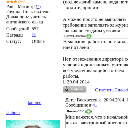
(под лежачий камень вода не т
Ранг: Магистр (
?
)
- ходите, просите
Группа: Пользователи
Должность: учитель
А можно просто не выполнять
английского языка
требование заполнять эл.журн
Сообщений:
557
так как не созданы условия.
Награды:
11
Цитата
женевна
(
)
Статус:
Offline
Нежелание работать по станд
идет от лени
Нет, от нежелания директора с
условия и доплачивать учител
всё увеличивающийся объём
работы.
20.04.2014
Ответить
Спаси
Дата: Воскресенье, 20.04.2014, 1
lanbren
Сообщение #
41
Цитата
СВЮ
(
)
lanbren
Мне кажется. что в начально
школе электронный дневник 