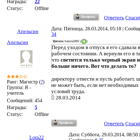
Награды:
22
Статус:
Offline
Ответить
Спаси
Дата: Пятница, 28.03.2014, 05:18 | Сообщ
Апельсин
34
Цитата
Samira3882
(
)
Апельсин
Перед уходом в отпуск я его сдавала 
рабочем состоянии. А вернули его в т
что
светится только черный экран и
больше ничего. Вот что делать то?
директору отнести и пусть работает. 
Ранг: Магистр (
?
)
не может быть, если нет необходимых
Группа: Я -
условий труда.
учитель
28.03.2014
Сообщений:
454
Награды:
5
Статус:
Offline
Ответить
Спаси
Дата: Суббота, 29.03.2014, 08:50 |
Lora22