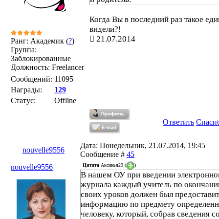
Когда Вы в последний раз такое ед
видели?!
21.07.2014
Ранг: Академик (
?
)
Группа:
Заблокированные
Должность: Freelancer
Сообщений:
11095
Награды:
129
Статус:
Offline
Ответить
Спаси
Дата: Понедельник, 21.07.2014, 19:45 |
nouvelle9556
Сообщение #
45
Цитата
Аксинья29
(
)
nouvelle9556
В нашем ОУ при введении электронно
журнала каждый учитель по окончани
своих уроков должен был предостави
информацию по предмету определен
человеку, который, собрав сведения с