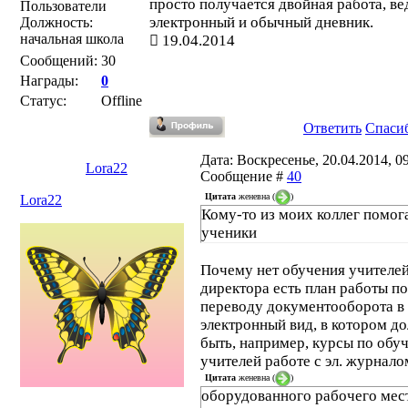
просто получается двойная работа, в
Пользователи
электронный и обычный дневник.
Должность:
начальная школа
19.04.2014
Сообщений:
30
Награды:
0
Статус:
Offline
Ответить
Спаси
Дата: Воскресенье, 20.04.2014, 09
Lora22
Сообщение #
40
Цитата
женевна
(
)
Lora22
Кому-то из моих коллег помог
ученики
Почему нет обучения учителе
директора есть план работы по
переводу документооборота в
электронный вид, в котором д
быть, например, курсы по обу
учителей работе с эл. журнало
Цитата
женевна
(
)
оборудованного рабочего мес