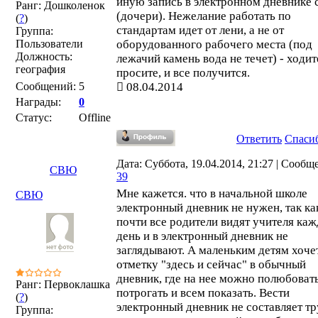
иную запись в электронном дневнике 
Ранг: Дошколенок
(дочери). Нежелание работать по
(
?
)
стандартам идет от лени, а не от
Группа:
Пользователи
оборудованного рабочего места (под
Должность:
лежачий камень вода не течет) - ходит
география
просите, и все получится.
Сообщений:
5
08.04.2014
Награды:
0
Статус:
Offline
Ответить
Спаси
Дата: Суббота, 19.04.2014, 21:27 | Сообщ
СВЮ
39
Мне кажется. что в начальной школе
СВЮ
электронный дневник не нужен, так ка
почти все родители видят учителя ка
день и в электронный дневник не
заглядывают. А маленьким детям хоче
отметку "здесь и сейчас" в обычный
дневник, где на нее можно полюбовать
Ранг: Первоклашка
потрогать и всем показать. Вести
(
?
)
электронный дневник не составляет тр
Группа: