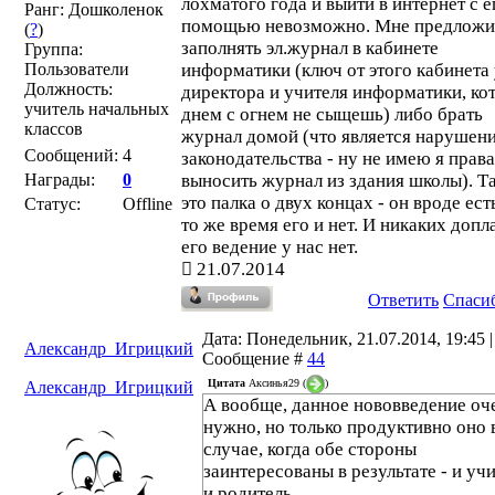
лохматого года и выйти в интернет с е
Ранг: Дошколенок
помощью невозможно. Мне предложи
(
?
)
заполнять эл.журнал в кабинете
Группа:
Пользователи
информатики (ключ от этого кабинета
Должность:
директора и учителя информатики, ко
учитель начальных
днем с огнем не сыщешь) либо брать
классов
журнал домой (что является нарушен
Сообщений:
4
законодательства - ну не имею я права
Награды:
0
выносить журнал из здания школы). Та
это палка о двух концах - он вроде есть
Статус:
Offline
то же время его и нет. И никаких допла
его ведение у нас нет.
21.07.2014
Ответить
Спаси
Дата: Понедельник, 21.07.2014, 19:45 |
Александр_Игрицкий
Сообщение #
44
Цитата
Аксинья29
(
)
Александр_Игрицкий
А вообще, данное нововведение оч
нужно, но только продуктивно оно 
случае, когда обе стороны
заинтересованы в результате - и учи
и родитель.