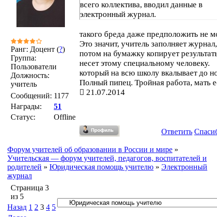
всего коллектива, вводил данные в
электронный журнал.
такого бреда даже предположить не м
Это значит, учитель заполняет журнал,
Ранг: Доцент (
?
)
потом на бумажку копирует результат
Группа:
несет этому специальному человеку.
Пользователи
который на всю школу вкалывает до н
Должность:
Полный пипец. Тройная работа, мать е
учитель
21.07.2014
Сообщений:
1177
Награды:
51
Статус:
Offline
Ответить
Спаси
Форум учителей об образовании в России и мире
»
Учительская — форум учителей, педагогов, воспитателей и
родителей
»
Юридическая помощь учителю
»
Электронный
журнал
Страница
3
из
5
Назад
1
2
3
4
5