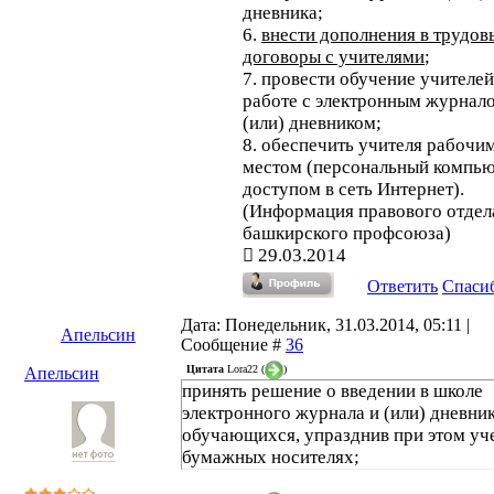
дневника;
6.
внести дополнения в трудов
договоры с учителями
;
7. провести обучение учителей
работе с электронным журнал
(или) дневником;
8. обеспечить учителя рабочи
местом (персональный компью
доступом в сеть Интернет).
(Информация правового отдел
башкирского профсоюза)
29.03.2014
Ответить
Спаси
Дата: Понедельник, 31.03.2014, 05:11 |
Апельсин
Сообщение #
36
Цитата
Lora22
(
)
Апельсин
принять решение о введении в школе
электронного журнала и (или) дневни
обучающихся, упразднив при этом уче
бумажных носителях;