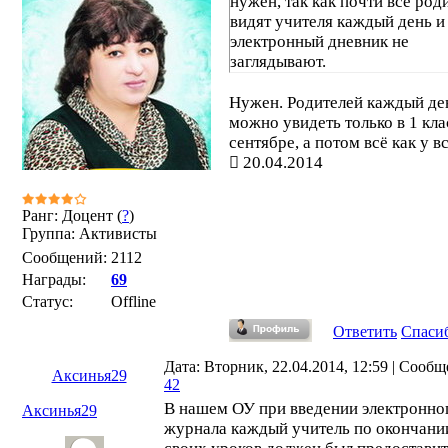
нужен, так как почти все род
видят учителя каждый день и
электронный дневник не
заглядывают.
Нужен. Родителей каждый де
можно увидеть только в 1 кла
сентябре, а потом всё как у в
20.04.2014
Ранг: Доцент (
?
)
Группа: Активисты
Сообщений:
2112
Награды:
69
Статус:
Offline
Ответить
Спаси
Дата: Вторник, 22.04.2014, 12:59 | Сообщ
Аксинья29
42
В нашем ОУ при введении электронно
Аксинья29
журнала каждый учитель по окончани