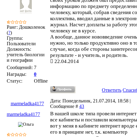
своих уроков должен был предостави
информацию по предмету определен
человеку, который, собрав сведения со
коллектива, вводил данные в электрон
журнал. Насчет доплаты за работу эт
Ранг: Дошколенок
человеку не в курсе.
(
?
)
А вообще, данное нововведение очен
Группа:
нужно, но только продуктивно оно в т
Пользователи
случае, когда обе стороны заинтересо
Должность:
учитель биологии
результате - и учитель, и родитель.
и географии
22.04.2014
Сообщений:
7
Награды:
0
Статус:
Offline
Ответить
Спаси
Дата: Понедельник, 21.07.2014, 18:58 |
marmeladka4177
Сообщение #
43
В нашей школе типа провели интернет
marmeladka4177
все кабинеты и поставили компьютеры
вот у меня в кабинете интернет вроде е
его в принципе нет, т.к. компьютер