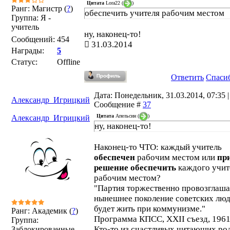
Цитата
Lora22
(
)
Ранг: Магистр (
?
)
обеспечить учителя рабочим местом
Группа: Я -
учитель
ну, наконец-то!
Сообщений:
454
31.03.2014
Награды:
5
Статус:
Offline
Ответить
Спаси
Дата: Понедельник, 31.03.2014, 07:35 |
Александр_Игрицкий
Сообщение #
37
Цитата
Апельсин
(
)
Александр_Игрицкий
ну, наконец-то!
Наконец-то ЧТО: каждый учитель
обеспечен
рабочим местом или
пр
решение обеспечить
каждого учит
рабочим местом?
"Партия торжественно провозглаша
нынешнее поколение советских лю
будет жить при коммунизме."
Ранг: Академик (
?
)
Программа КПСС, XXII съезд, 1961
Группа:
Кто-то из счастливых читающих ро
Заблокированные