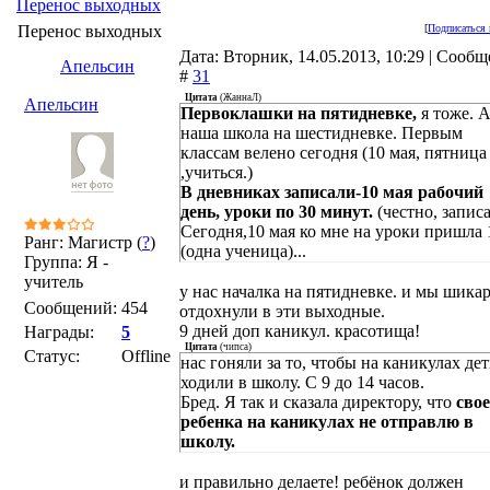
Перенос выходных
Перенос выходных
[
Подписаться 
Дата: Вторник, 14.05.2013, 10:29 | Сооб
Апельсин
#
31
Цитата
(
ЖаннаЛ
)
Апельсин
Первоклашки на пятидневке,
я тоже. А
наша школа на шестидневке. Первым
классам велено сегодня (10 мая, пятница
,учиться.)
В дневниках записали-10 мая рабочий
день, уроки по 30 минут.
(честно, записа
Сегодня,10 мая ко мне на уроки пришла 
Ранг: Магистр (
?
)
(одна ученица)...
Группа: Я -
учитель
у нас началка на пятидневке. и мы шика
Сообщений:
454
отдохнули в эти выходные.
9 дней доп каникул. красотища!
Награды:
5
Цитата
(
чипса
)
Статус:
Offline
нас гоняли за то, чтобы на каникулах де
ходили в школу. С 9 до 14 часов.
Бред. Я так и сказала директору, что
свое
ребенка на каникулах не отправлю в
школу.
и правильно делаете! ребёнок должен