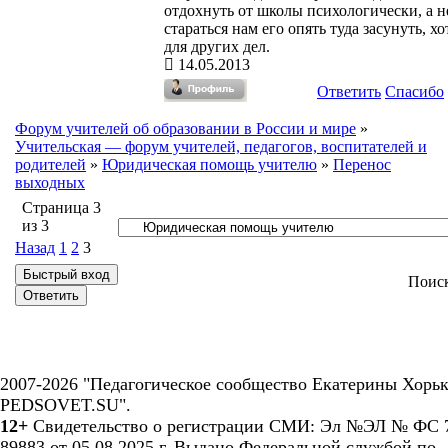
отдохнуть от школы психологически, а н
стараться нам его опять туда засунуть, хо
для других дел.
14.05.2013
Ответить
Спасибо
Форум учителей об образовании в России и мире
»
Учительская — форум учителей, педагогов, воспитателей и
родителей
»
Юридическая помощь учителю
»
Перенос
выходных
Страница
3
из
3
Назад
1
2
3
Поис
2007-2026 "Педагогическое сообщество Екатерины Хорьк
PEDSOVET.SU".
12+
Свидетельство о регистрации СМИ: Эл №ЭЛ № ФС 7
89883 от 05.08.2025 г. Выдано Федеральной службой по