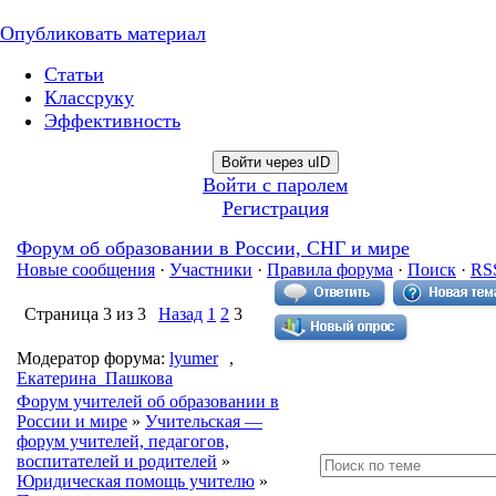
Опубликовать материал
Статьи
Классруку
Эффективность
Войти через uID
Войти с паролем
Регистрация
Форум об образовании в России, СНГ и мире
Новые сообщения
·
Участники
·
Правила форума
·
Поиск
·
RS
Страница
3
из
3
Назад
1
2
3
Модератор форума:
lyumer
,
Екатерина_Пашкова
Форум учителей об образовании в
России и мире
»
Учительская —
форум учителей, педагогов,
воспитателей и родителей
»
Юридическая помощь учителю
»