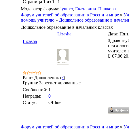
Страница
1
из
1
1
Модератор форума:
lyumer
,
Екатерина_Пашкова
Форум учителей об образовании в России и мире
»
Уч
помощь учителю
»
Дошкольное образование в началь
Дошкольное образование в начальных классах
Lizasha
Дата: Пятн
Здравству
Lizasha
психология
учителем 
07.06.20
Ранг: Дошколенок (
?
)
Группа: Зарегистрированные
Сообщений:
1
Награды:
0
Статус:
Offline
Форум учителей об образовании в России и мире
»
Уч