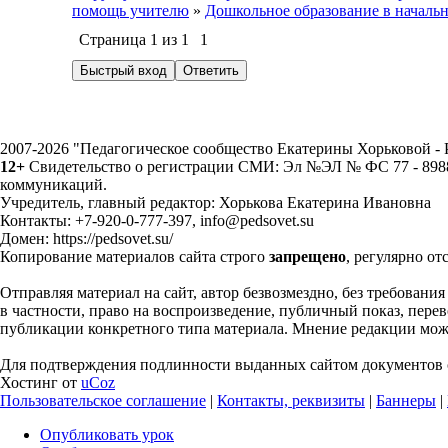
помощь учителю
»
Дошкольное образование в началь
Страница
1
из
1
1
2007-2026 "Педагогическое сообщество Екатерины Хорьковой 
12+
Свидетельство о регистрации СМИ: Эл №ЭЛ № ФС 77 - 89883
коммуникаций.
Учредитель, главный редактор: Хорькова Екатерина Ивановна
Контакты: +7-920-0-777-397, info@pedsovet.su
Домен: https://pedsovet.su/
Копирование материалов сайта строго
запрещено
, регулярно от
Отправляя материал на сайт, автор безвозмездно, без требовани
в частности, право на воспроизведение, публичный показ, перево
публикации конкретного типа материала. Мнение редакции может
Для подтверждения подлинности выданных сайтом документов с
Хостинг от
uCoz
Пользовательское соглашение
|
Контакты, реквизиты
|
Баннеры
|
Опубликовать урок