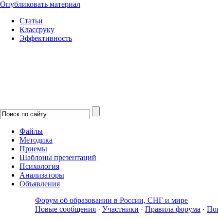
Опубликовать материал
Статьи
Классруку
Эффективность
Файлы
Методика
Приемы
Шаблоны презентаций
Психология
Анализаторы
Объявления
Форум об образовании в России, СНГ и мире
Новые сообщения
·
Участники
·
Правила форума
·
По