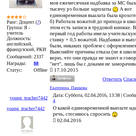
моя ежемесячная надбавка за МС был
тысячу рэ больше зарплаты
А вот
единовременная выалата была крохот
б) Работала вожатой до прихода в шко
Ранг: Доцент (
?
)
этом есть записи в трудовой книжке. В
Группа: Я -
учитель
первый год работы имела учительску
Должность:
ставку + 0,5 вожатой. Надбавки и вып
английский,
были, никаких проблем с оформлением 
французский, РКИ
Выясняйте причины отказа (не в школе
Сообщений:
2337
верю, что они правда не знают и гово
Награды:
88
"нет", лишь бы с доками не заморачива
17.10.2015
Статус:
Offline
Ответить
Спас
Екатерина_Пашкова
Дата: Суббота, 02.04.2016, 13:38 | Сооб
young_teacher7442
4
О какой единовременной выплате ид
young_teacher7442
речь, стесняюсь спросить
02.04.2016