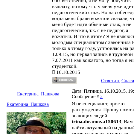
соответственно, я не могу получить
выплату, потому что у меня уже идет
педагогический стаж. Но на собесед
когда меня брали вожатой сказали, ч
меня будет идти обычный стаж, а не
педагогический, т.к. я не педагог, а
вожатый. И что в итоге? Я не являюс
молодым специалистом? Закончила 
только в этому году, устроилась на р
1.09.15, но первая запись в трудовой
7.07.2011 как вожатого, но тогда я е
студенткой.
16.10.2015
Ответить
Спас
Дата: Пятница, 16.10.2015, 19:
Екатерина_Пашкова
Сообщение #
2
Я не специалист, просто
Екатерина_Пашкова
рассуждения. Прошу помоч
знающих людей.
irinaabramova150613
, Вам
найти актуальный на данны
момент список, входит ли