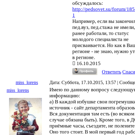
обсуждалось:
http://pedsovet.su/forum/18
1
Например, если вы закончи
пед.вуз, пед.стажа не имели,
ранее работали, то статус
молодого специалиста не
присваивается. Но как в Ва
регионе - не знаю, нужно у
в регионе.
16.10.2015
Ответить
Спас
miss_lorens
Дата: Суббота, 17.10.2015, 13:57 | Сооб
Имею по данному вопросу следующ
miss_lorens
информацию:
а) В каждой избушке свои погремушк
источник - сайт департамента образов
Вся документация там есть (во всяком
случае обязана быть). Кроме того, в Д
приёмные часы, съездите, не полените
Оно того стоит. В мой первый год раб