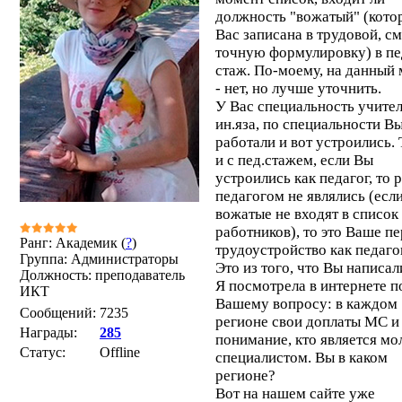
должность "вожатый" (кото
Вас записана в трудовой, см
точную формулировку) в пе
стаж. По-моему, на данный
- нет, но лучше уточнить.
У Вас специальность учите
ин.яза, по специальности Вы
работали и вот устроились.
и с пед.стажем, если Вы
устроились как педагог, то 
педагогом не являлись (есл
вожатые не входят в список 
работников), то это Ваше п
Ранг: Академик (
?
)
трудоустройство как педаго
Группа: Администраторы
Это из того, что Вы написал
Должность: преподаватель
Я посмотрела в интернете п
ИКТ
Вашему вопросу: в каждом
Сообщений:
7235
регионе свои доплаты МС и
Награды:
285
понимание, кто является м
Статус:
Offline
специалистом. Вы в каком
регионе?
Вот на нашем сайте уже