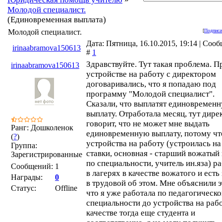
Молодой специалист.
(Единовременная выплата)
Молодой специалист.
[
Подписа
Дата: Пятница, 16.10.2015, 19:14 | Соо
irinaabramova150613
#
1
Здравствуйте. Тут такая проблема. П
irinaabramova150613
устройстве на работу с директором
договаривались, что я попадаю под
программу "Молодой специалист".
Сказали, что выплатят единовремен
выплату. Отработала месяц, тут дире
говорит, что не может мне выдать
Ранг: Дошколенок
единовременную выплату, потому чт
(
?
)
устройства на работу (устроилась на
Группа:
ставки, основная - старший вожатый и
Зарегистрированные
по специальности, учитель ин.яза) р
Сообщений:
1
в лагерях в качестве вожатого и есть
Награды:
0
в трудовой об этом. Мне объяснили э
Статус:
Offline
что я уже работала по педагогическ
специальности до устройства на рабо
качестве тогда еще студента и