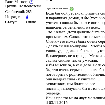
Ранг: Магистр (
?
)
Плацебо. Заменитель-отвлекатель,
Группа: Пользователи
являющийся лекарством. Даже
Цитата
nouvelle9556
(
)
Сообщений:
285
Если бы мой ребенок пришел в си
валерианка более солидна и дейст
Награды:
4
и царапинах домой, я бы (хоть и 
Так что глицин - замена семечкам
Статус:
Offline
учитель) пошла бы во все инстанц
блистере. Хотя семечки вкуснее.
написала бы заявления на всех.
Это 3 класс. Дети должны быть п
присмотром. Синяк - это не мелоч
Синяк - это может быть очень сер
Десять см влево-вправо... Чтобы 
синяк, удар должен быть не шуто
Я, наверное, не в тренде. Меня и в
садике синяки так не ужасали.
Я бы выяснила, в чем дело. Если с
бы, что очень серьезно, пошла бы
поговорить с родителями обидчик
они неадекватны - к учителю. О
заявлениях, тем более во все
инстанции,подумала бы в стопос
очередь.
Или я просто мама двух мальчико
03.11.2015