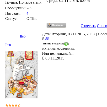
Среда, 04.11.2015, 02:06
Группа: Пользователи
Сообщений:
285
Награды:
4
Статус:
Offline
Ответить
Спас
Дата: Вторник, 03.11.2015, 20:32 | Соо
Ileo
#
38
Цитата
Popugayka
(
)
Ileo
их вина косвенная.
Или нет никакой...
03.11.2015