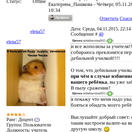
Статус:
Offline
Екатерина_Пашкова
-
Четверг, 05.11.2
10:34
Ответить
Спас
Дата: Среда, 04.11.2015, 22:14 
elena57
Сообщение #
40
Цитата
mihalina-irina2012
(
)
elena57
и все жополизы за учителя!!
собираюсь преклонятся пер
дебильной училкой!!!!
О том, что дебильная училк
при чём в случае избиени
вашего ребёнка
, вы уже з
В пылу сражения?
Цитата
mihalina-irina2012
(
)
я покажу что меня надо ува
бояться обидеть моего реб
Выслушайте добрый совет: 
Ранг: Доцент (
?
)
таким настроем валите-ка в
Группа: Пользователи
другую школу.
Должность: учитель