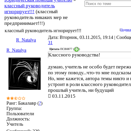
классный руководитель
игнорирует!!!
(классный
руководитель никаких мер не
предпринимает!!!)
классный руководитель игнорирует!!!
[
Подписа
Дата: Вторник, 03.11.2015, 19:14 | Сообщ
R_Natalya
31
Цитата
ПСВ0877
(
)
R_Natalya
Классного руководства!
думаю, учитель не особо будет переж
по этому поводу...что-то мне подсказыв
Но, мне кажется, автора темы никто и 
устроит в роли классного руководител
прошлый учитель, ни будущий
03.11.2015
Ранг: Бакалавр (
?
)
Группа:
Пользователи
Должность:
Учитель