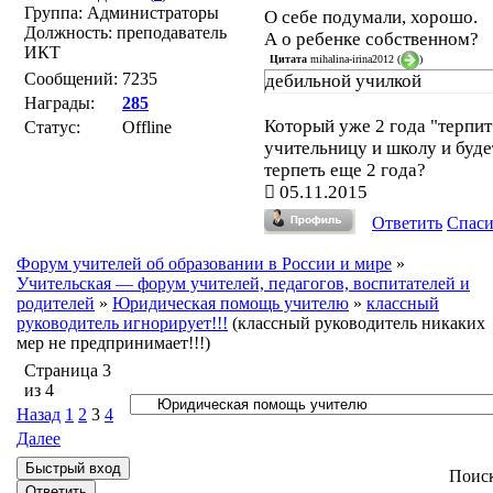
Группа: Администраторы
О себе подумали, хорошо.
Должность: преподаватель
А о ребенке собственном?
ИКТ
Цитата
mihalina-irina2012
(
)
Сообщений:
7235
дебильной училкой
Награды:
285
Который уже 2 года "терпит
Статус:
Offline
учительницу и школу и буде
терпеть еще 2 года?
05.11.2015
Ответить
Спас
Форум учителей об образовании в России и мире
»
Учительская — форум учителей, педагогов, воспитателей и
родителей
»
Юридическая помощь учителю
»
классный
руководитель игнорирует!!!
(классный руководитель никаких
мер не предпринимает!!!)
Страница
3
из
4
Назад
1
2
3
4
Далее
Поис