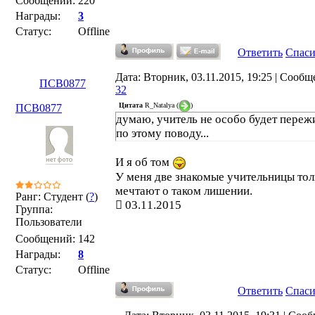
Сообщений:
220
Награды:
3
Статус:
Offline
Ответить
Спас
Дата: Вторник, 03.11.2015, 19:25 | Сообщ
ПСВ0877
32
Цитата
R_Natalya
(
)
ПСВ0877
думаю, учитель не особо будет переж
по этому поводу...
И я об том
У меня две знакомые учительницы тол
мечтают о таком лишении.
Ранг: Студент (
?
)
03.11.2015
Группа:
Пользователи
Сообщений:
142
Награды:
8
Статус:
Offline
Ответить
Спас