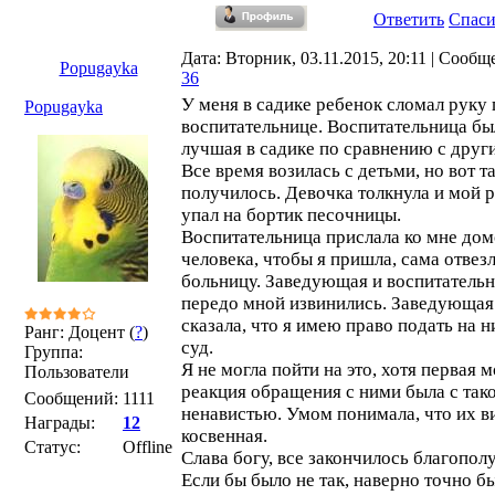
Ответить
Спас
Дата: Вторник, 03.11.2015, 20:11 | Сообщ
Popugayka
36
У меня в садике ребенок сломал руку
Popugayka
воспитательнице. Воспитательница бы
лучшая в садике по сравнению с друг
Все время возилась с детьми, но вот т
получилось. Девочка толкнула и мой 
упал на бортик песочницы.
Воспитательница прислала ко мне до
человека, чтобы я пришла, сама отвезл
больницу. Заведующая и воспитатель
передо мной извинились. Заведующая
сказала, что я имею право подать на н
Ранг: Доцент (
?
)
суд.
Группа:
Я не могла пойти на это, хотя первая 
Пользователи
реакция обращения с ними была с так
Сообщений:
1111
ненавистью. Умом понимала, что их в
Награды:
12
косвенная.
Статус:
Offline
Слава богу, все закончилось благопол
Если бы было не так, наверно точно б