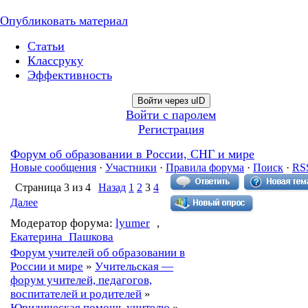
Опубликовать материал
Статьи
Классруку
Эффективность
Войти через uID
Войти с паролем
Регистрация
Форум об образовании в России, СНГ и мире
Новые сообщения
·
Участники
·
Правила форума
·
Поиск
·
RS
Страница
3
из
4
Назад
1
2
3
4
Далее
Модератор форума:
lyumer
,
Екатерина_Пашкова
Форум учителей об образовании в
России и мире
»
Учительская —
форум учителей, педагогов,
воспитателей и родителей
»
Юридическая помощь учителю
»