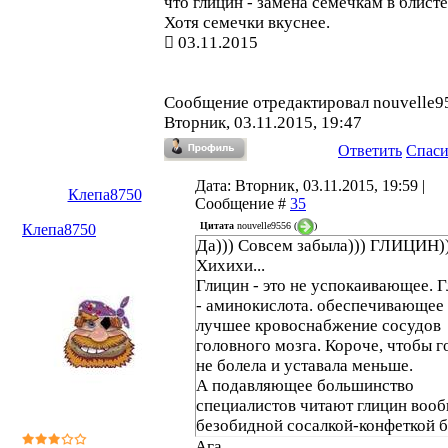
что глицин - замена семечкам в блисте
Хотя семечки вкуснее.
03.11.2015
Сообщение отредактировал
nouvelle9
Вторник, 03.11.2015, 19:47
Ответить
Спас
Дата: Вторник, 03.11.2015, 19:59 |
Клепа8750
Сообщение #
35
Цитата
nouvelle9556
(
)
Клепа8750
Да))) Совсем забыла))) ГЛИЦИН))
Хихихи...
Глицин - это не успокаивающее. 
- аминокислота. обеспечивающее
лучшее кровоснабжение сосудов
головного мозга. Короче, чтобы г
не болела и уставала меньше.
А подавляющее большинство
специалистов читают глицин воо
безобидной сосалкой-конфеткой б
выраженных лечебных свойств.
Ага