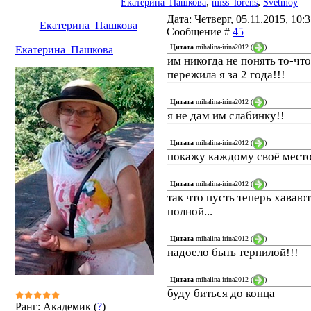
,
,
Екатерина_Пашкова
miss_lorens
Svetmoy
Дата: Четверг, 05.11.2015, 10:3
Екатерина_Пашкова
Сообщение #
45
Цитата
mihalina-irina2012
(
)
Екатерина_Пашкова
им никогда не понять то-что
пережила я за 2 года!!!
Цитата
mihalina-irina2012
(
)
я не дам им слабинку!!
Цитата
mihalina-irina2012
(
)
покажу каждому своё место
Цитата
mihalina-irina2012
(
)
так что пусть теперь хавают.
полной...
Цитата
mihalina-irina2012
(
)
надоело быть терпилой!!!
Цитата
mihalina-irina2012
(
)
буду биться до конца
Ранг: Академик (
?
)