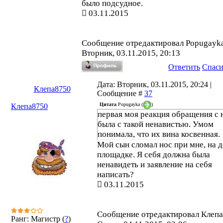
было подсудное.
03.11.2015
Сообщение отредактировал
Popugayk
Вторник, 03.11.2015, 20:13
Ответить
Спас
Дата: Вторник, 03.11.2015, 20:24 |
Клепа8750
Сообщение #
37
Цитата
Popugayka
(
)
Клепа8750
первая моя реакция обращения с
была с такой ненавистью. Умом
понимала, что их вина косвенная.
Мой сын сломал нос при мне, на д
площадке. Я себя должна была
ненавидеть и заявление на себя
написать?
03.11.2015
Сообщение отредактировал
Клеп
Ранг: Магистр (
?
)