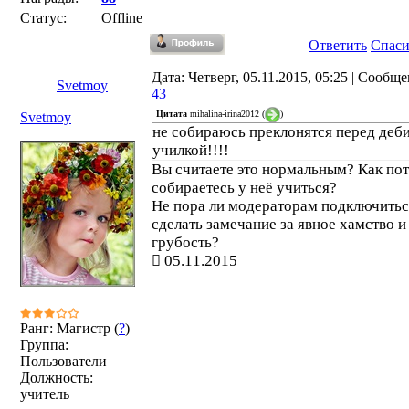
Статус:
Offline
Ответить
Спас
Дата: Четверг, 05.11.2015, 05:25 | Сообщ
Svetmoy
43
Цитата
mihalina-irina2012
(
)
Svetmoy
не собираюсь преклонятся перед деб
училкой!!!!
Вы считаете это нормальным? Как по
собираетесь у неё учиться?
Не пора ли модераторам подключитьс
сделать замечание за явное хамство и
грубость?
05.11.2015
Ранг: Магистр (
?
)
Группа:
Пользователи
Должность:
учитель