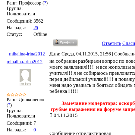
Ранг: Профессор (
?
)
Группа:
Пользователи
Сообщений:
3562
Награды:
25
Статус:
Offline
Ответить
Спас
mihalina-irina2012
Дата: Среда, 04.11.2015, 21:56 | Сообщен
на собрании разбирали вопрос по пов
mihalina-irina2012
моего заявления!!!!! и все жополизы з
учителя!!! я не собираюсь преклонятс
перед дебильной училкой!!!! я покажу
меня надо уважать и бояться обидеть
ребёнка!!!!!!
Ранг: Дошколенок
Замечание модератора: оскорб
(
?
)
грубые выражения на форуме запр
Группа:
04.11.2015
Пользователи
Сообщений:
7
Награды:
0
Сообщение отредактировал