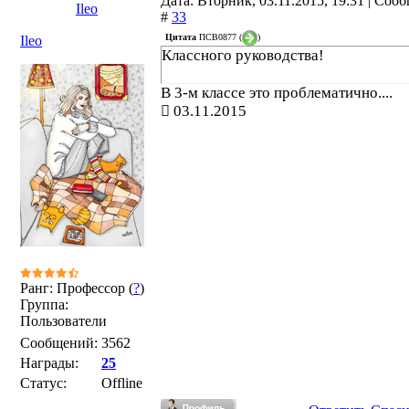
Дата: Вторник, 03.11.2015, 19:31 | Соо
Ileo
#
33
Цитата
ПСВ0877
(
)
Ileo
Классного руководства!
В 3-м классе это проблематично....
03.11.2015
Ранг: Профессор (
?
)
Группа:
Пользователи
Сообщений:
3562
Награды:
25
Статус:
Offline