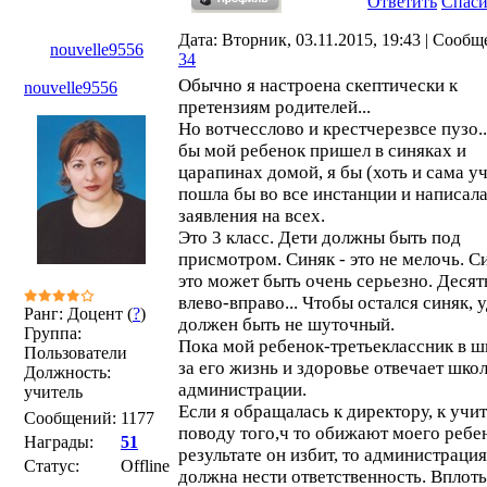
Ответить
Спас
Дата: Вторник, 03.11.2015, 19:43 | Сообщ
nouvelle9556
34
Обычно я настроена скептически к
nouvelle9556
претензиям родителей...
Но вотчесслово и крестчерезвсе пузо..
бы мой ребенок пришел в синяках и
царапинах домой, я бы (хоть и сама у
пошла бы во все инстанции и написал
заявления на всех.
Это 3 класс. Дети должны быть под
присмотром. Синяк - это не мелочь. Си
это может быть очень серьезно. Десят
влево-вправо... Чтобы остался синяк, 
Ранг: Доцент (
?
)
должен быть не шуточный.
Группа:
Пока мой ребенок-третьеклассник в ш
Пользователи
за его жизнь и здоровье отвечает школ
Должность:
администрации.
учитель
Если я обращалась к директору, к учи
Сообщений:
1177
поводу того,ч то обижают моего ребен
Награды:
51
результате он избит, то администрация
Статус:
Offline
должна нести ответственность. Вплоть