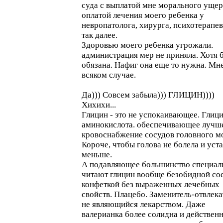
суда с выплатой мне морального ущер
оплатой лечения моего ребенка у
невропатолога, хирурга, психотерапев
так далее.
Здоровью моего ребенка угрожали.
администрация мер не приняла. Хотя 
обязана. Нафиг она еще то нужна. Мне
всяком случае.
Да))) Совсем забыла))) ГЛИЦИН))))
Хихихи...
Глицин - это не успокаивающее. Глици
аминокислота. обеспечивающее лучш
кровоснабжение сосудов головного мо
Короче, чтобы голова не болела и уст
меньше.
А подавляющее большинство специал
читают глицин вообще безобидной со
конфеткой без выраженных лечебных
свойств. Плацебо. Заменитель-отвлека
не являющийся лекарством. Даже
валерианка более солидна и действенн