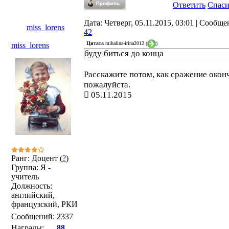
Ответить
Спас
Дата: Четверг, 05.11.2015, 03:01 | Сообще
miss_lorens
42
Цитата
mihalina-irina2012
(
)
miss_lorens
буду биться до конца
Расскажите потом, как сражение окон
пожалуйста.
05.11.2015
Ранг: Доцент (
?
)
Группа: Я -
учитель
Должность:
английский,
французский, РКИ
Сообщений:
2337
Награды:
88