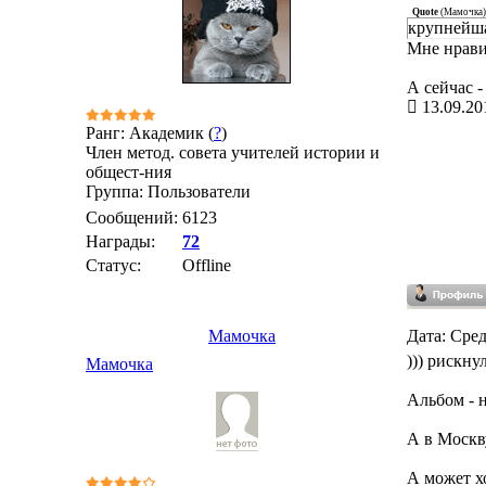
Quote
(
Мамочка
)
крупнейша
Мне нрави
А сейчас - 
13.09.20
Ранг: Академик (
?
)
Член метод. совета учителей истории и
общест-ния
Группа: Пользователи
Сообщений:
6123
Награды:
72
Статус:
Offline
Мамочка
Дата: Сред
))) рискну
Мамочка
Альбом - 
А в Москв
А может х