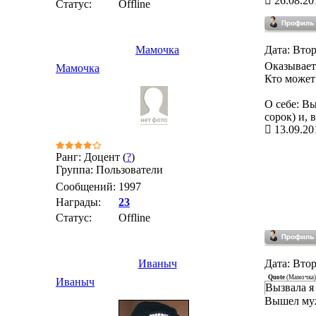
26.08.20
Статус:
Offline
Мамочка
Дата: Втор
Оказывает
Мамочка
Кто может
О себе: Вы
сорок) и, 
13.09.20
Ранг: Доцент (
?
)
Группа: Пользователи
Сообщений:
1997
Награды:
23
Статус:
Offline
Иваныч
Дата: Втор
Quote
(
Мамочка
)
Иваныч
Вызвала я 
Вышел муж