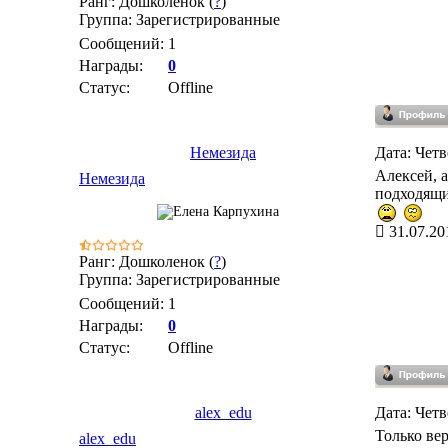
Ранг: Дошколенок (
?
)
Группа: Зарегистрированные
Сообщений:
1
Награды:
0
Статус:
Offline
Немезида
Дата: Четв
Алексей, а
Немезида
подходящие
31.07.20
Ранг: Дошколенок (
?
)
Группа: Зарегистрированные
Сообщений:
1
Награды:
0
Статус:
Offline
alex_edu
Дата: Четв
Только ве
alex_edu