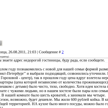
ица, 26.08.2011, 21:03 | Сообщение #
2
редактор
)
ы знаете адрес недорогой гостиницы, буду рада, если сообщите.
лом году познакомились с новой для нашей семьи формой разме
анкт-Петербург" и выбрали подходящий, созвонились-уточнили. 
Гороховой - центр), так в прошлом году цена вдруг взлетела нер
вартиры (цена которой независимо от количества проживающих). 
ешком с детьми) было чисто, тихо, свободно. Хотя идея хостела
нате с чужими людьми, но в нашем хостеле были пары или семья
. В нашей комнате было шесть кроватей, а занимали мы четыре.
 сезон, возможно, будет дешевле. Мы жили 600 рублей койка. В 
бщей территорией. НА кухне было много посуды, можно было гот