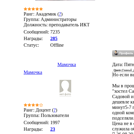
Ранг: Академик (
?
)
Группа: Администраторы
Должность: преподаватель ИКТ
Сообщений:
7235
Награды:
285
Статус:
Offline
Мамочка
Дата: Пятн
Quote
(
Главный_
Мамочка
Но если в
Мы в прош
"хостел С
Садовой и 
дешевле к
минут5-7 п
Ранг: Доцент (
?
)
одной ком
Группа: Пользователи
подселяли
Сообщений:
1997
Цена не в
служила о
Награды:
23