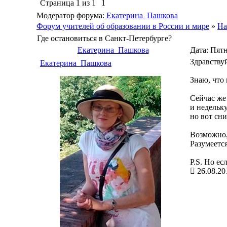
Страница
1
из
1
1
Модератор форума:
Екатерина_Пашкова
Форум учителей об образовании в России и мире
»
На
Где остановиться в Санкт-Петербурге?
Екатерина_Пашкова
Дата: Пятн
Здравству
Екатерина_Пашкова
Знаю, что
Сейчас же 
и недельку
но вот сни
Возможно, 
Разумеется
P.S. Но ес
26.08.20