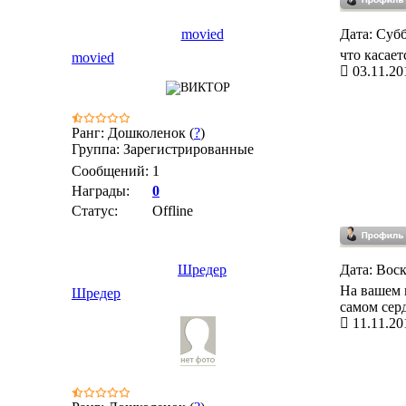
movied
Дата: Субб
что касает
movied
03.11.20
Ранг: Дошколенок (
?
)
Группа: Зарегистрированные
Сообщений:
1
Награды:
0
Статус:
Offline
Шредер
Дата: Воск
На вашем м
Шредер
самом сер
11.11.20