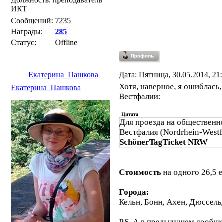
ИКТ
Сообщений:
7235
Награды:
285
Статус:
Offline
Екатерина_Пашкова
Дата: Пятница, 30.05.2014, 2
Хотя, наверное, я ошиблась
Екатерина_Пашкова
Вестфалии:
Цитата
Для проезда на общественн
Вестфалия (Nordrhein-Westf
SchönerTagTicket NRW
Стоимость
на одного 26,5 
Города:
Кельн, Бонн, Ахен, Дюссел
P.S. А в предыдущем сообще