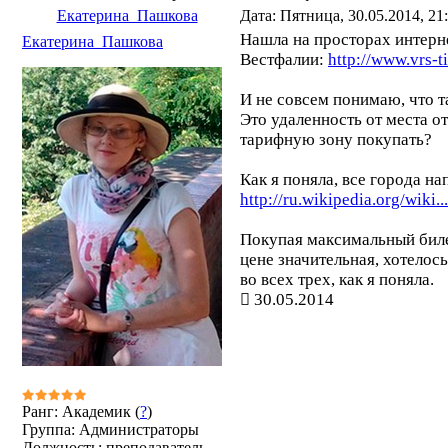
Екатерина_Пашкова
Дата: Пятница, 30.05.2014, 2
Нашла на просторах интерне
Екатерина_Пашкова
Вестфалии:
http://www.vrs-t
И не совсем понимаю, что та
Это удаленность от места о
тарифную зону покупать?
Как я поняла, все города на
http://ru.wikipedia.org/wiki
Покупая максимальный билет
цене значительная, хотелось
во всех трех, как я поняла.
30.05.2014
Ранг: Академик (
?
)
Группа: Администраторы
Должность: преподаватель