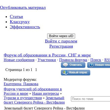
Опубликовать материал
Статьи
Классруку
Эффективность
Войти через uID
Войти с паролем
Регистрация
Форум об образовании в России, СНГ и мире
Новые сообщения
·
Участники
·
Правила форума
·
Поиск
·
RS
Страница
1
из
1
1
Модератор форума:
Екатерина_Пашкова
Форум учителей об образовании в
России и мире
»
Наши интересы
»
Туризм и путешествия
»
Земельный
билет Северного Рейна - Вестфалии
Земельный билет Северного Рейна - Вестфалии