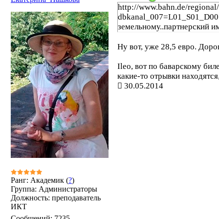
http://www.bahn.de/regional/
dbkanal_007=L01_S01_D001
земельному..партнерский име
Ну вот, уже 28,5 евро. Доро
Ileo, вот по баварскому би
какие-то отрывки находятся,
30.05.2014
Ранг: Академик (
?
)
Группа: Администраторы
Должность: преподаватель
ИКТ
Сообщений:
7235