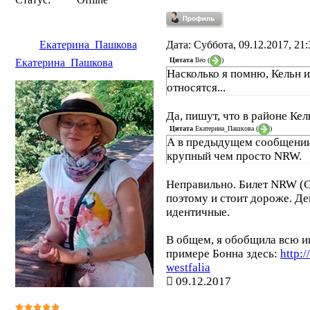
Екатерина_Пашкова
Дата: Суббота, 09.12.2017, 21
Цитата
Ileo
(
)
Екатерина_Пашкова
Насколько я помню, Кельн 
относятся...
Да, пишут, что в районе Ке
Цитата
Екатерина_Пашкова
(
)
А в предыдущем сообщении -
крупный чем просто NRW.
Неправильно. Билет NRW (С
поэтому и стоит дороже. Де
идентичные.
В общем, я обобщила всю и
примере Бонна здесь:
http:
westfalia
09.12.2017