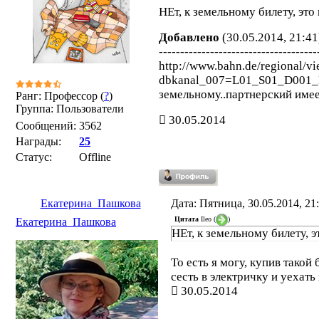
НЕт, к земельному билету, это
Добавлено
(30.05.2014, 21:41
-------------------------------------
http://www.bahn.de/regional/vi
dbkanal_007=L01_S01_D001_K
земельному..партнерский имеет
Ранг: Профессор (
?
)
Группа: Пользователи
30.05.2014
Сообщений:
3562
Награды:
25
Статус:
Offline
Екатерина_Пашкова
Дата: Пятница, 30.05.2014, 2
Цитата
Ileo
(
)
Екатерина_Пашкова
НЕт, к земельному билету, 
То есть я могу, купив такой
сесть в электричку и уехат
30.05.2014