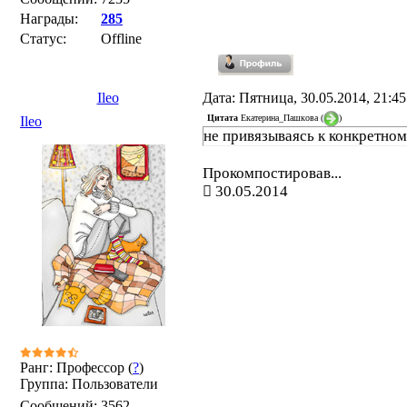
Награды:
285
Статус:
Offline
Ileo
Дата: Пятница, 30.05.2014, 21:4
Цитата
Екатерина_Пашкова
(
)
Ileo
не привязываясь к конкретно
Прокомпостировав...
30.05.2014
Ранг: Профессор (
?
)
Группа: Пользователи
Сообщений:
3562