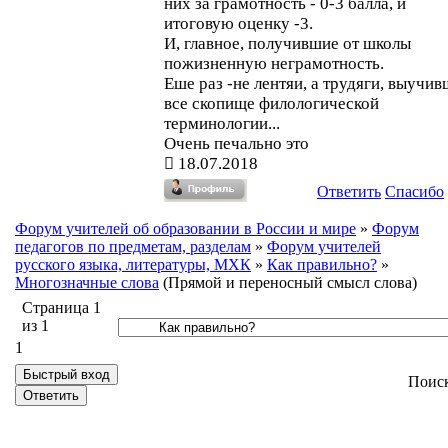
них за грамотность - 0-3 балла, и
итоговую оценку -3.
И, главное, получившие от школы
пожизненную неграмотность.
Еше раз -не лентяи, а трудяги, выучи
все скопище филологической
терминологии...
Очень печально это
18.07.2018
Ответить
Спасибо
Форум учителей об образовании в России и мире
»
Форум
педагогов по предметам, разделам
»
Форум учителей
русского языка, литературы, МХК
»
Как правильно?
»
Многозначные слова
(Прямой и переносный смысл слова)
Страница
1
из
1
1
Поис