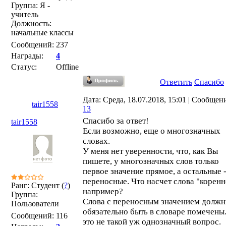
Группа: Я -
учитель
Должность:
начальные классы
Сообщений:
237
Награды:
4
Статус:
Offline
Ответить
Спасибо
Дата: Среда, 18.07.2018, 15:01 | Сообщен
tair1558
13
Спасибо за ответ!
tair1558
Если возможно, еще о многозначных
словах.
У меня нет уверенности, что, как Вы
пишете, у многозначных слов только
первое значение прямое, а остальные 
переносные. Что насчет слова "коренн
Ранг: Студент (
?
)
например?
Группа:
Слова с переносным значением долж
Пользователи
обязательно быть в словаре помечены.
Сообщений:
116
это не такой уж однозначный вопрос.