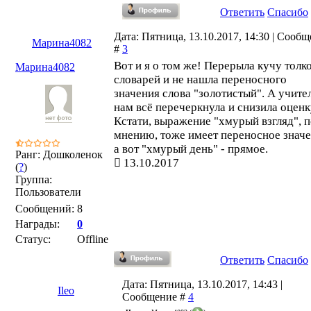
Ответить
Спасибо
Дата: Пятница, 13.10.2017, 14:30 | Сооб
Марина4082
#
3
Вот и я о том же! Перерыла кучу толк
Марина4082
словарей и не нашла переносного
значения слова "золотистый". А учите
нам всё перечеркнула и снизила оценк
Кстати, выражение "хмурый взгляд", п
мнению, тоже имеет переносное значе
а вот "хмурый день" - прямое.
Ранг: Дошколенок
13.10.2017
(
?
)
Группа:
Пользователи
Сообщений:
8
Награды:
0
Статус:
Offline
Ответить
Спасибо
Дата: Пятница, 13.10.2017, 14:43 |
Ileo
Сообщение #
4