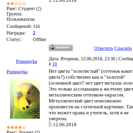
12.06.2018
Ранг: Студент (
?
)
Группа:
Пользователи
Сообщений:
116
Награды:
2
Статус:
Offline
Ответить
Спасибо
Дата: Вторник, 12.06.2018, 23:30 | Сооб
Popugayka
#
10
Нет цвета "золотистый" (оттенок како
Popugayka
цвета?) собственно как и "золотой"
(основной цвет? нет цвет металла золо
Это только ассоциации к желтому цвет
металлическим оттенком-окрасом.
Металлический цвет невозможно
произвести на статичной картинке. Та
что может права и учитель, хотя я не
уверена.
12.06.2018
Ранг: Доцент (
?
)