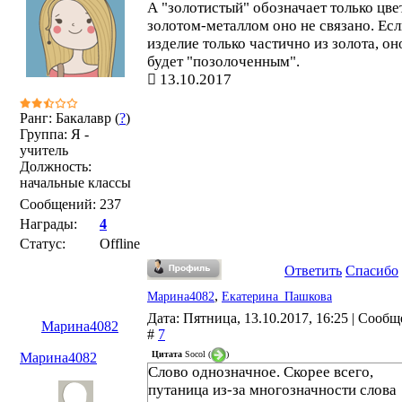
А "золотистый" обозначает только цвет
золотом-металлом оно не связано. Ес
изделие только частично из золота, он
будет "позолоченным".
13.10.2017
Ранг: Бакалавр (
?
)
Группа: Я -
учитель
Должность:
начальные классы
Сообщений:
237
Награды:
4
Статус:
Offline
Ответить
Спасибо
,
Марина4082
Екатерина_Пашкова
Дата: Пятница, 13.10.2017, 16:25 | Сооб
Марина4082
#
7
Цитата
Socol
(
)
Марина4082
Слово однозначное. Скорее всего,
путаница из-за многозначности слова