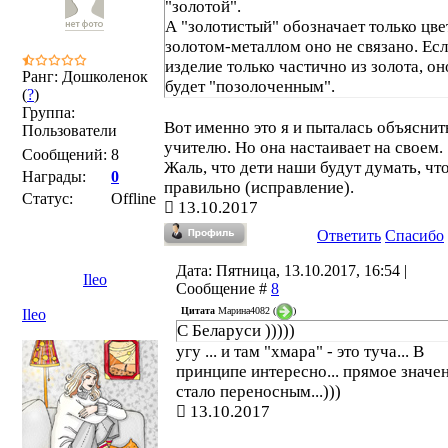
"золотой".
А "золотистый" обозначает только цвет
золотом-металлом оно не связано. Ес
изделие только частично из золота, он
Ранг: Дошколенок
будет "позолоченным".
(
?
)
Группа:
Вот именно это я и пыталась объяснит
Пользователи
учителю. Но она настаивает на своем.
Сообщений:
8
Жаль, что дети наши будут думать, что
Награды:
0
правильно (исправление).
Статус:
Offline
13.10.2017
Ответить
Спасибо
Дата: Пятница, 13.10.2017, 16:54 |
Ileo
Сообщение #
8
Цитата
Марина4082
(
)
Ileo
С Беларуси )))))
угу ... и там "хмара" - это туча... В
принципе интересно... прямое значе
стало переносным...)))
13.10.2017