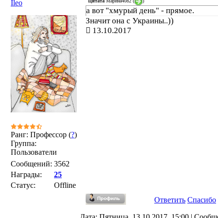
Цитата
Марина4082
(
)
Ileo
а вот "хмурый день" - прямое.
Значит она с Украины..))
13.10.2017
Ранг: Профессор (
?
)
Группа:
Пользователи
Сообщений:
3562
Награды:
25
Статус:
Offline
Ответить
Спасибо
Дата: Пятница, 13.10.2017, 15:00 | Сооб