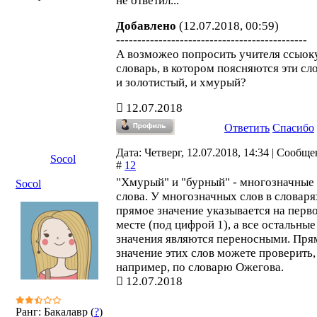
не ответил...
Добавлено
(12.07.2018, 00:59)
---------------------------------------------
А возможео попросить учителя ссыок
словарь, в котором поясняются эти сло
и золотистый, и хмурый?
12.07.2018
Ответить
Спасибо
Дата: Четверг, 12.07.2018, 14:34 | Сообщ
Socol
#
12
"Хмурый" и "бурный" - многозначные
Socol
слова. У многозначных слов в словаря
прямое значение указывается на перв
месте (под цифрой 1), а все остальные
значения являются переносными. Пря
значение этих слов можете проверить,
например, по словарю Ожегова.
12.07.2018
Ранг: Бакалавр (
?
)