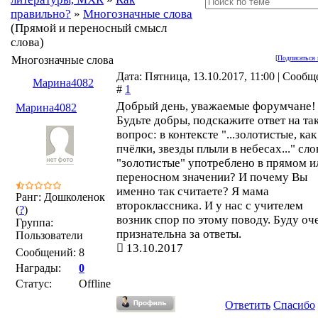
правильно?
»
Многозначные слова
(Прямой и переносный смысл
слова)
Многозначные слова
[
Подписаться 
Дата: Пятница, 13.10.2017, 11:00 | Сооб
Марина4082
#
1
Добрый день, уважаемые форумчане!
Марина4082
Будьте добры, подскажите ответ на та
вопрос: в контексте "...золотистые, как
пчёлки, звезды плыли в небесах..." сло
"золотистые" употреблено в прямом и
переносном значении? И почему Вы
именно так считаете? Я мама
Ранг: Дошколенок
второклассника. И у нас с учителем
(
?
)
возник спор по этому поводу. Буду оч
Группа:
признательна за ответы.
Пользователи
13.10.2017
Сообщений:
8
Награды:
0
Статус:
Offline
Ответить
Спасибо