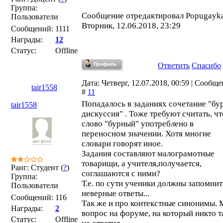
Группа:
Сообщение отредактировал
Popugayk
Пользователи
Вторник, 12.06.2018, 23:29
Сообщений:
1111
Награды:
12
Статус:
Offline
Ответить
Спасибо
Дата: Четверг, 12.07.2018, 00:59 | Сообщ
tair1558
#
11
Попадалось в заданиях сочетание "бу
tair1558
дискуссия" . Тоже требуют считать, чт
слово "бурный" употреблено в
переносном значении. Хотя многие
словари говорят иное.
Задания составляют малограмотные
товарищи, а учителя,получается,
Ранг: Студент (
?
)
соглашаются с ними?
Группа:
Т.е. по сути ученики должны запомнит
Пользователи
неверные ответы...
Сообщений:
116
Так же и про контекстные синонимы.
Награды:
2
вопрос на форуме, на который никто т
Статус:
Offline