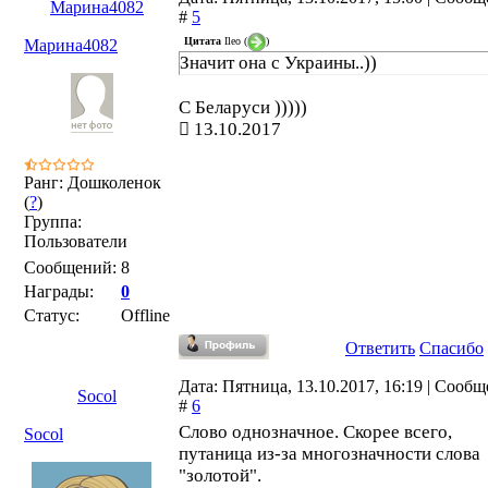
Марина4082
#
5
Цитата
Ileo
(
)
Марина4082
Значит она с Украины..))
С Беларуси )))))
13.10.2017
Ранг: Дошколенок
(
?
)
Группа:
Пользователи
Сообщений:
8
Награды:
0
Статус:
Offline
Ответить
Спасибо
Дата: Пятница, 13.10.2017, 16:19 | Сооб
Socol
#
6
Слово однозначное. Скорее всего,
Socol
путаница из-за многозначности слова
"золотой".