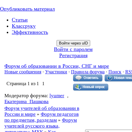
Опубликовать материал
Статьи
Классруку
Эффективность
Войти через uID
Войти с паролем
Регистрация
Форум об образовании в России, СНГ и мире
Новые сообщения
·
Участники
·
Правила форума
·
Поиск
·
RS
Страница
1
из
1
1
Модератор форума:
lyumer
,
Екатерина_Пашкова
Форум учителей об образовании в
России и мире
»
Форум педагогов
по предметам, разделам
»
Форум
учителей русского языка,
литературы, МХК
»
Как