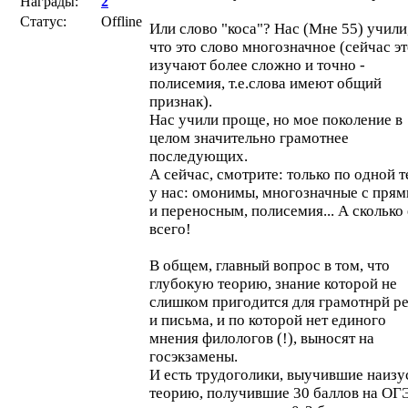
Награды:
2
Статус:
Offline
Или слово "коса"? Нас (Мне 55) учили
что это слово многозначное (сейчас э
изучают более сложно и точно -
полисемия, т.е.слова имеют общий
признак).
Нас учили проще, но мое поколение в
целом значительно грамотнее
последующих.
А сейчас, смотрите: только по одной 
у нас: омонимы, многозначные с пря
и переносным, полисемия... А сколько
всего!
В общем, главный вопрос в том, что
глубокую теорию, знание которой не
слишком пригодится для грамотнрй р
и письма, и по которой нет единого
мнения филологов (!), выносят на
госэкзамены.
И есть трудоголики, выучившие наизу
теорию, получившие 30 баллов на ОГЭ