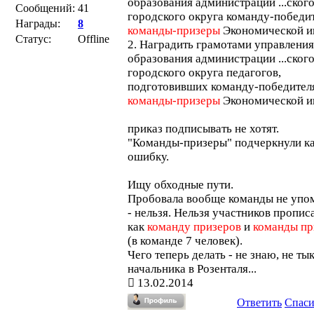
образования администрации ...ског
Сообщений:
41
городского округа команду-победит
Награды:
8
команды-призеры
Экономической и
Статус:
Offline
2. Наградить грамотами управления
образования администрации ...ског
городского округа педагогов,
подготовивших команду-победител
команды-призеры
Экономической и
приказ подписывать не хотят.
"Команды-призеры" подчеркнули к
ошибку.
Ищу обходные пути.
Пробовала вообще команды не упо
- нельзя. Нельзя участников пропис
как
команду призеров
и
команды пр
(в команде 7 человек).
Чего теперь делать - не знаю, не ты
начальника в Розенталя...
13.02.2014
Ответить
Спас