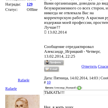
Вами организации, доводила до вид
Награды:
129
безукоризненного со всех сторон, и
Статус:
Offline
никогда не отвлекала Вас на
корректорскую работу. А красная р
издержки моей профессии, простит
Лучше??
13.02.2014
Сообщение отредактировал
Александр_Игрицкий
-
Четверг,
13.02.2014, 22:25
Ответить
Спас
Дата: Пятница, 14.02.2014, 14:03 | Со
Rafaele
#
10
Цитата
Александр_Игрицкий
(
)
Rafaele
ТЫКАТЬ!!!
Нее, я жить хочу.