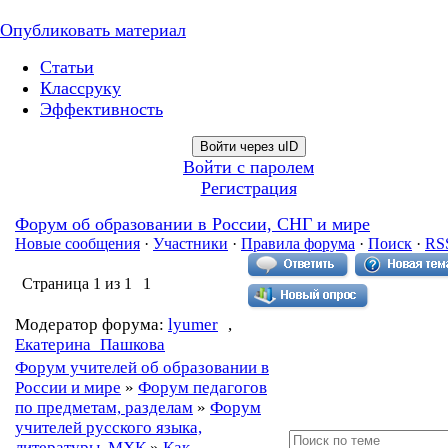
Опубликовать материал
Статьи
Классруку
Эффективность
Войти через uID
Войти с паролем
Регистрация
Форум об образовании в России, СНГ и мире
Новые сообщения
·
Участники
·
Правила форума
·
Поиск
·
RS
Страница
1
из
1
1
Модератор форума:
lyumer
,
Екатерина_Пашкова
Форум учителей об образовании в
России и мире
»
Форум педагогов
по предметам, разделам
»
Форум
учителей русского языка,
литературы, МХК
»
Как