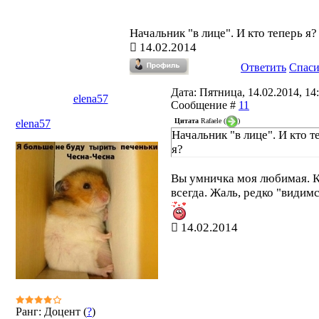
Начальник "в лице". И кто теперь я?
14.02.2014
Ответить
Спас
Дата: Пятница, 14.02.2014, 14:
elena57
Сообщение #
11
Цитата
Rafaele
(
)
elena57
Начальник "в лице". И кто т
я?
Вы умничка моя любимая. 
всегда. Жаль, редко "видимс
14.02.2014
Ранг: Доцент (
?
)