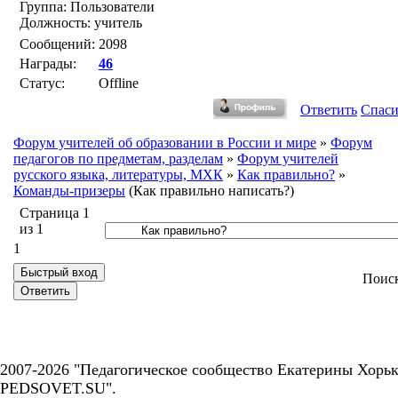
Группа: Пользователи
Должность: учитель
Сообщений:
2098
Награды:
46
Статус:
Offline
Ответить
Спас
Форум учителей об образовании в России и мире
»
Форум
педагогов по предметам, разделам
»
Форум учителей
русского языка, литературы, МХК
»
Как правильно?
»
Команды-призеры
(Как правильно написать?)
Страница
1
из
1
1
Поис
2007-2026 "Педагогическое сообщество Екатерины Хорьк
PEDSOVET.SU".