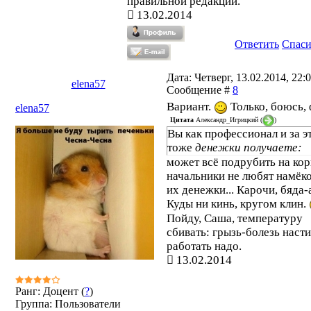
правильной редакции.
13.02.2014
Ответить
Спас
Дата: Четверг, 13.02.2014, 22:0
elena57
Сообщение #
8
Вариант.
Только, боюсь, 
elena57
Цитата
Александр_Игрицкий
(
)
Вы как профессионал и за э
тоже
денежки получаете:
может всё подрубить на ко
начальники не любят намёко
их денежки... Карочи, бяда-а
Куды ни кинь, кругом клин.
Пойду, Саша, температуру
сбивать: грызь-болезь насти
работать надо.
13.02.2014
Ранг: Доцент (
?
)
Группа: Пользователи