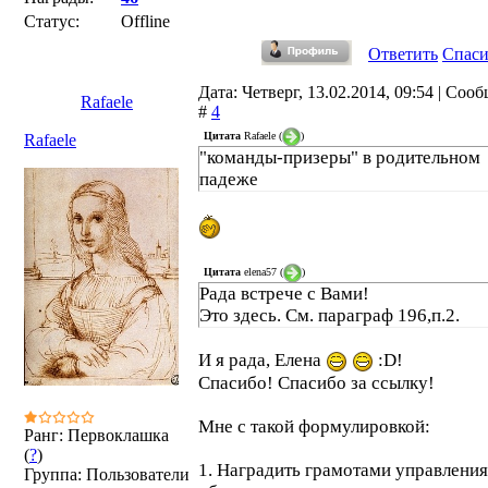
Статус:
Offline
Ответить
Спас
Дата: Четверг, 13.02.2014, 09:54 | Соо
Rafaele
#
4
Цитата
Rafaele
(
)
Rafaele
"команды-призеры" в родительном
падеже
Цитата
elena57
(
)
Рада встрече с Вами!
Это здесь. См. параграф 196,п.2.
И я рада, Елена
:D!
Спасибо! Спасибо за ссылку!
Мне с такой формулировкой:
Ранг: Первоклашка
(
?
)
1. Наградить грамотами управления
Группа: Пользователи