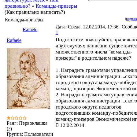
правильно?
»
Команды-призеры
(Как правильно написать?)
Команды-призеры
[
Подписа
Дата: Среда, 12.02.2014, 17:36 | Сообщ
Rafaele
1
Подскажите пожалуйста, правильно
Rafaele
двух случаях написано существите
множественного числа "команды-
призеры" в родительном падеже?
1. Наградить грамотами управления
образования администрации ...ског
городского округа команду-победит
команд-призеров Экономической иг
2. Наградить грамотами управления
образования администрации ...ског
городского округа педагогов,
подготовивших команду-победител
команд-призеров Экономической иг
Ранг: Первоклашка
12.02.2014
(
?
)
Группа: Пользователи