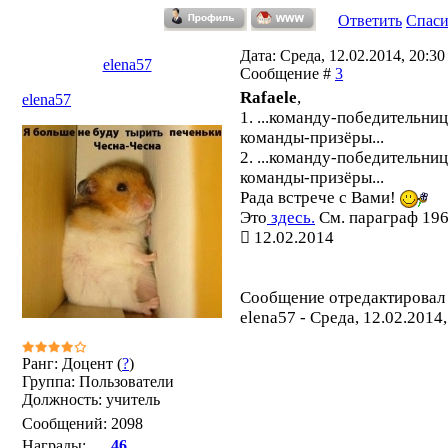
Ответить
Спас
Дата: Среда, 12.02.2014, 20:30 
elena57
Сообщение #
3
Rafaele
,
elena57
1. ...команду-победительниц
команды-призёры...
2. ...команду-победительниц
команды-призёры...
Рада встрече с Вами!
Это
здесь.
См. параграф 196,
12.02.2014
Сообщение отредактировал
elena57
-
Среда, 12.02.2014,
Ранг: Доцент (
?
)
Группа: Пользователи
Должность: учитель
Сообщений:
2098
Награды:
46