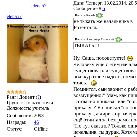
Дата: Четверг, 13.02.2014, 20:5
elena57
Сообщение #
6
Цитата
Rafaele
(
)
elena57
не тыкать же начальника в
Розенталя...
Цитата
Александр_Игрицкий
(
)
ТЫКАТЬ!!!
Ну, Саша, посоветуете!
Человеку ещё с этим началь
существовать и существоват
поаккуратнее надоть, помя
тоись...
Помнится, сын звонит с раб
возмущённо:" Мам, как пиш
Ранг: Доцент (
?
)
"согласно приказа" или "со
Группа: Пользователи
приказу"? Я написал "согла
Должность: учитель
приказу", а директор зачерк
Сообщений:
2098
ещё отчитал за безграмотно
Награды:
46
Что тут сказать? Только одн
Статус:
Offline
начальник, ты дурак. Хотя ч