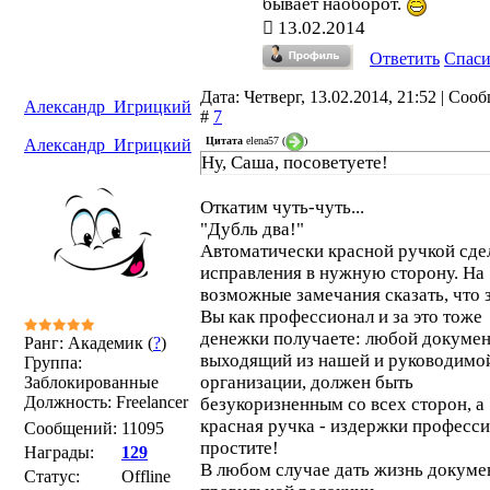
бывает наоборот.
13.02.2014
Ответить
Спас
Дата: Четверг, 13.02.2014, 21:52 | Соо
Александр_Игрицкий
#
7
Цитата
elena57
(
)
Александр_Игрицкий
Ну, Саша, посоветуете!
Откатим чуть-чуть...
"Дубль два!"
Автоматически красной ручкой сде
исправления в нужную сторону. На
возможные замечания сказать, что 
Вы как профессионал и за это тоже
денежки получаете: любой докумен
Ранг: Академик (
?
)
выходящий из нашей и руководимо
Группа:
организации, должен быть
Заблокированные
Должность: Freelancer
безукоризненным со всех сторон, а
красная ручка - издержки професси
Сообщений:
11095
простите!
Награды:
129
В любом случае дать жизнь докуме
Статус:
Offline