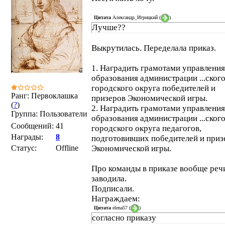
Цитата
Александр_Игрицкий
(
)
Лучше??
Выкрутилась. Переделала приказ.
1. Наградить грамотами управления
образования администрации ...ског
городского округа победителей и
Ранг: Первоклашка
призеров Экономической игры.
(
?
)
2. Наградить грамотами управления
Группа: Пользователи
образования администрации ...ског
Сообщений:
41
городского округа педагогов,
Награды:
8
подготовивших победителей и приз
Статус:
Offline
Экономической игры.
Про команды в приказе вообще реч
заводила.
Подписали.
Награждаем:
Цитата
elena57
(
)
согласно приказу