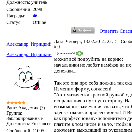
Должность: учитель
Сообщений:
2098
Награды:
46
Статус:
Offline
Ответить
Спас
Дата: Четверг, 13.02.2014, 22:15 | Соо
Александр_Игрицкий
#
9
Цитата
elena57
(
)
Александр_Игрицкий
может всё подрубить на корню:
начальники не любят намёков на их
денежки...
Так это она про себя должна так ска
Изменим форму, согласен!
"Автоматически красной ручкой сд
исправления в нужную сторону. На
возможные замечания сказать, что
Ранг: Академик (
?
)
здесь - главный профессионал! И В
Группа:
как профессионалу-исполнителю д
Заблокированные
Должность: Freelancer
платите в том числе и за то, чтобы 
документ, выходящий из руководи
Сообщений:
11095