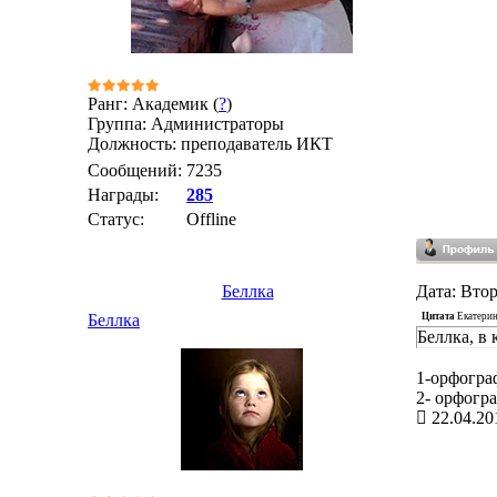
Ранг: Академик (
?
)
Группа: Администраторы
Должность: преподаватель ИКТ
Сообщений:
7235
Награды:
285
Статус:
Offline
Беллка
Дата: Втор
Цитата
Екатери
Беллка
Беллка, в
1-орфогра
2- орфогр
22.04.20