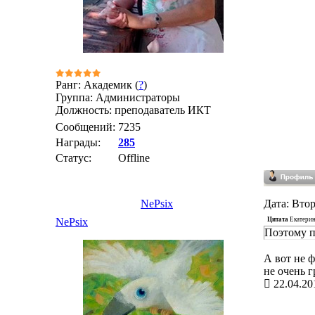
Ранг: Академик (
?
)
Группа: Администраторы
Должность: преподаватель ИКТ
Сообщений:
7235
Награды:
285
Статус:
Offline
NePsix
Дата: Втор
Цитата
Екатери
NePsix
Поэтому п
А вот не ф
не очень г
22.04.20