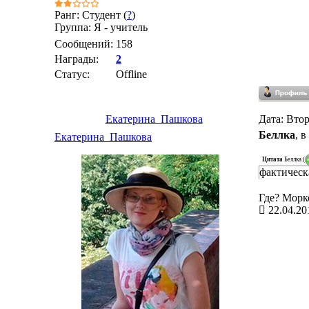
Ранг: Студент (
?
)
Группа: Я - учитель
Сообщений:
158
Награды:
2
Статус:
Offline
Екатерина_Пашкова
Дата: Втор
Беллка
, 
Екатерина_Пашкова
Цитата
Беллка
(
фактическ
Где? Морк
22.04.20