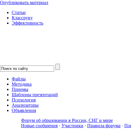
Опубликовать материал
Статьи
Классруку
Эффективность
Файлы
Методика
Приемы
Шаблоны презентаций
Психология
Анализаторы
Объявления
Форум об образовании в России, СНГ и мире
Новые сообщения
·
Участники
·
Правила форума
·
По