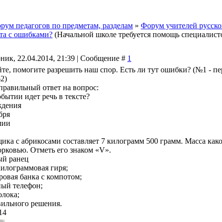
рум педагогов по предметам, разделам
»
Форум учителей русског
та с ошибками?
(Начальной школе требуется помощь специалистов
ник, 22.04.2014, 21:39 | Сообщение #
1
йте, помогите разрешить наш спор. Есть ли тут ошибки? (№1 - пе
2)
 правильный ответ на вопрос:
бытии идет речь в тексте?
ждения
ября
лии
щика с абрикосами составляет 7 килограмм 500 грамм. Масса как
орковью. Отметь его знаком «V».
ый ранец
килограммовая гиря;
ровая банка с компотом;
ный телефон;
олока;
авильного решения.
14