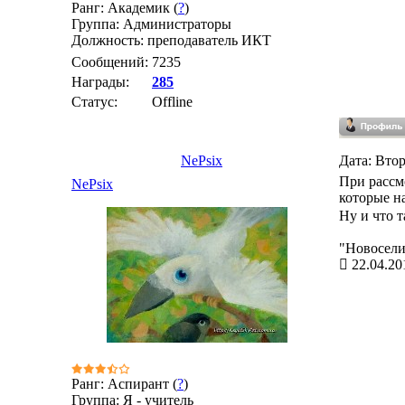
Ранг: Академик (
?
)
Группа: Администраторы
Должность: преподаватель ИКТ
Сообщений:
7235
Награды:
285
Статус:
Offline
NePsix
Дата: Втор
При рассм
NePsix
которые н
Ну и что т
"Новосели
22.04.20
Ранг: Аспирант (
?
)
Группа: Я - учитель