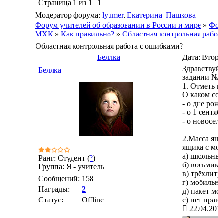
Страница
1
из
1
1
Модератор форума:
lyumer
,
Екатерина_Пашкова
Форум учителей об образовании в России и мире
»
Фо
МХК
»
Как правильно?
»
Областная контрольная рабо
Областная контрольная работа с ошибками?
Беллка
Дата: Втор
Здравству
Беллка
задании №
1. Отметь
О каком со
- о дне ро
- о 1 сент
- о новосе
2.Масса я
ящика с м
а) школьн
Ранг: Студент (
?
)
б) восьми
Группа: Я - учитель
в) трёхлит
Сообщений:
158
г) мобиль
Награды:
2
д) пакет м
Статус:
Offline
е) нет пр
22.04.20