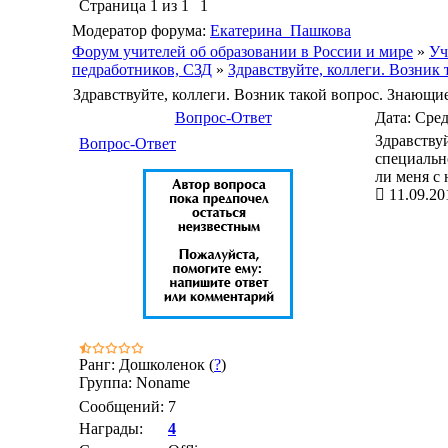
Страница
1
из
1
1
Модератор форума:
Екатерина_Пашкова
Форум учителей об образовании в России и мире
»
Уч
педработников, СЗД
»
Здравствуйте, коллеги. Возник
Здравствуйте, коллеги. Возник такой вопрос. Знающи
Вопрос-Ответ
Дата: Сред
Здравству
Вопрос-Ответ
специальн
ли меня с 
11.09.20
Ранг: Дошколенок (
?
)
Группа: Noname
Сообщений:
7
Награды:
4