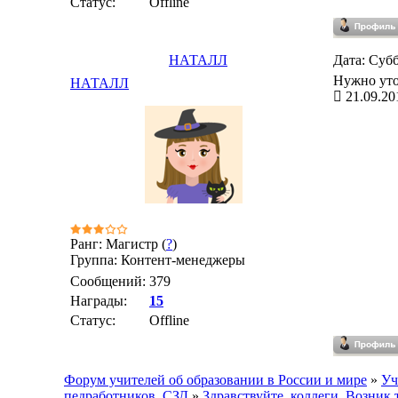
Статус:
Offline
НАТАЛЛ
Дата: Субб
Нужно уто
НАТАЛЛ
21.09.20
Ранг: Магистр (
?
)
Группа: Контент-менеджеры
Сообщений:
379
Награды:
15
Статус:
Offline
Форум учителей об образовании в России и мире
»
Уч
педработников, СЗД
»
Здравствуйте, коллеги. Возник