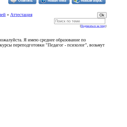
лей
»
Аттестация
[
Подписаться на тему
]
пожалуйста. Я имею среднее образование по
курсы переподготовки "Педагог - психолог", возьмут