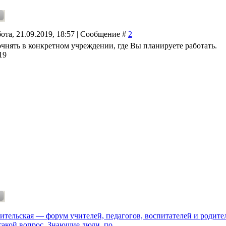
ота, 21.09.2019, 18:57 | Сообщение #
2
чнять в конкретном учреждении, где Вы планируете работать.
19
ительская — форум учителей, педагогов, воспитателей и родите
 такой вопрос. Знающие люди, по