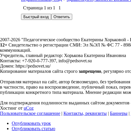
Страница
1
из
1
1
2007-2026 "Педагогическое сообщество Екатерины Хорьковой 
12+
Свидетельство о регистрации СМИ: Эл №ЭЛ № ФС 77 - 89883
коммуникаций.
Учредитель, главный редактор: Хорькова Екатерина Ивановна
Контакты: +7-920-0-777-397, info@pedsovet.su
Домен: https://pedsovet.su/
Копирование материалов сайта строго
запрещено
, регулярно от
Отправляя материал на сайт, автор безвозмездно, без требовани
в частности, право на воспроизведение, публичный показ, перево
публикации конкретного типа материала. Мнение редакции может
Для подтверждения подлинности выданных сайтом документов с
Хостинг от
uCoz
Пользовательское соглашение
|
Контакты, реквизиты
|
Баннеры
|
Опубликовать урок
Опубликовать статью