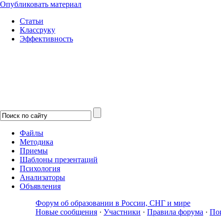
Опубликовать материал
Статьи
Классруку
Эффективность
Файлы
Методика
Приемы
Шаблоны презентаций
Психология
Анализаторы
Объявления
Форум об образовании в России, СНГ и мире
Новые сообщения
·
Участники
·
Правила форума
·
По