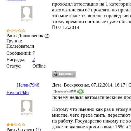
проходил аттестацию на 1 категорию
автоматически её продлять по пред
это мне кажется вполне справедливо,
этому времени составляет уже обычн
07.12.2014
Ранг: Дошколенок (
?
)
Группа:
Пользователи
Сообщений:
7
Награды:
2
Статус:
Offline
Нелли7946
Дата: Воскресенье, 07.12.2014, 16:17 
Цитата
plena2359
(
)
Нелли7946
почему нельзя автоматически её пр
Потому что именно как раз к этому 
многие, чего греха таить, перестают
на работу. Государство никому не х
даже те жалкие крохи в виде 15% и 
Ранг: Студент (
?
)