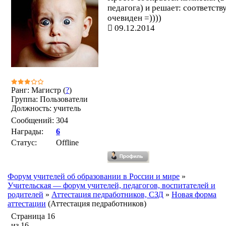
педагога) и решает: соответству
очевиден =))))
09.12.2014
Ранг: Магистр (
?
)
Группа: Пользователи
Должность: учитель
Сообщений:
304
Награды:
6
Статус:
Offline
Форум учителей об образовании в России и мире
»
Учительская — форум учителей, педагогов, воспитателей и
родителей
»
Аттестация педработников, СЗД
»
Новая форма
аттестации
(Аттестация педработников)
Страница
16
из
16