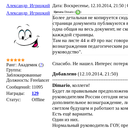
Александр_Игрицкий
Дата: Воскресенье, 12.10.2014, 21:50 
Цитата
Dimario
(
)
Александр_Игрицкий
Более детальная не копируется сюд
страници домумента публикуются 
одна общая на весь документ, не с
кажждой страницы.
Там на листе 44 и 49 про нас говор
вознаграждения педагогическим ра
руководство".
Спасибо. Не нашел. Интерес потеря
Ранг: Академик (
?
)
Группа:
Добавлено
(12.10.2014, 21:50)
Заблокированные
--------------------------------------------
Должность: Freelancer
Dimario
, коллеги!
Сообщений:
11095
Будет ли правильным предположени
Награды:
129
руководителям России сегодня нез
Статус:
Offline
дополнительное вознаграждение, ли
светлом будущем и работают за ко
Есть ещё варианты.
Один из них.
Нормальный руководитель ГОУ, пре