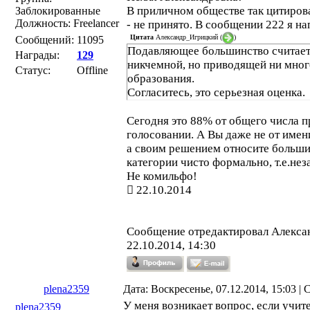
В приличном обществе так цитирова
Заблокированные
Должность: Freelancer
- не принято. В сообщении 222 я на
Цитата
Александр_Игрицкий
(
)
Сообщений:
11095
Подавляющее большинство считает
Награды:
129
никчемной, но приводящей ни мног
Статус:
Offline
образования.
Согласитесь, это серьезная оценка.
Сегодня это 88% от общего числа 
голосовании. А Вы даже не от име
а своим решением относите больш
категории чисто формально, т.е.не
Не комильфо!
22.10.2014
Сообщение отредактировал
Алекса
22.10.2014, 14:30
plena2359
Дата: Воскресенье, 07.12.2014, 15:03 
У меня возникает вопрос, если учит
plena2359