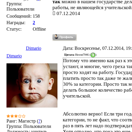
так
можно в нашем государстве дел
Группа:
работы, не являющейся учительской
Пользователи
07.12.2014
Сообщений:
158
Награды:
2
Статус:
Offline
Dimario
Дата: Воскресенье, 07.12.2014, 19
Цитата
Нелли7946
(
)
Dimario
Потому что именно как раз к э
устают, и многие, чего греха та
просто ходят на работу. Госуда
платить просто так даже те жал
30% за категории. Просто так 
делать большое количество раб
учительской.
Абсолютно верно! Если три года
категории, то не факт, что соо
Ранг: Магистр (
?
)
раз в пять лет надо подтвержд
Группа: Пользователи
Хотя отрадно, что пока это еще
Должность: учитель