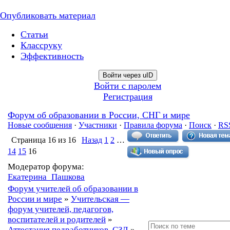
Опубликовать материал
Статьи
Классруку
Эффективность
Войти через uID
Войти с паролем
Регистрация
Форум об образовании в России, СНГ и мире
Новые сообщения
·
Участники
·
Правила форума
·
Поиск
·
RS
Страница
16
из
16
Назад
1
2
…
14
15
16
Модератор форума:
Екатерина_Пашкова
Форум учителей об образовании в
России и мире
»
Учительская —
форум учителей, педагогов,
воспитателей и родителей
»
Аттестация педработников, СЗД
»