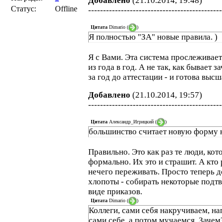
Добавлено
(21.10.2014, 19:48)
Статус:
Offline
---------------------------------------------
Цитата
Dimario
(
)
Я полностью "ЗА" новые правила. )
Я с Вами. Эта система прослеживае
из года в год. А не так, как бывает 
за год до аттестации - и готова выс
Добавлено
(21.10.2014, 19:57)
---------------------------------------------
Цитата
Александр_Игрицкий
(
)
большинство считает новую форму 
Правильно. Это как раз те люди, ко
формально. Их это и страшит. А кто 
нечего переживать. Просто теперь 
хлопоты - собирать некоторые под
виде приказов.
Цитата
Dimario
(
)
Коллеги, сами себя накручиваем, н
сами себе, а потом мучаемся. Зачем?