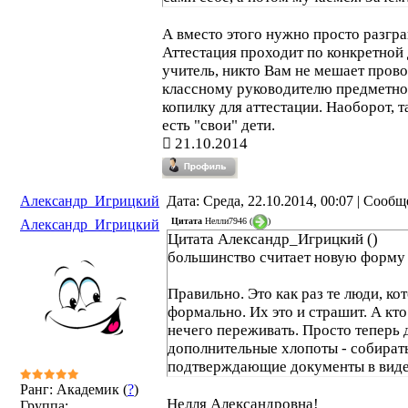
А вместо этого нужно просто разгра
Аттестация проходит по конкретной
учитель, никто Вам не мешает пров
классному руководителю предметног
копилку для аттестации. Наоборот, т
есть "свои" дети.
21.10.2014
Александр_Игрицкий
Дата: Среда, 22.10.2014, 00:07 | Сооб
Цитата
Нелли7946
(
)
Александр_Игрицкий
Цитата Александр_Игрицкий ()
большинство считает новую форму 
Правильно. Это как раз те люди, к
формально. Их это и страшит. А кто
нечего переживать. Просто теперь 
дополнительные хлопоты - собират
подтверждающие документы в виде
Ранг: Академик (
?
)
Нелля Александровна!
Группа: