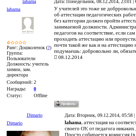
lahama
Дата: Понедельник, 08.12.2014, 23:01 
У учителей это тоже не добрроволь
lahama
об аттестации педагогических работ
без категории должен пройти аттест
занимаемой должности. Администра
педагогов на соответствие, если сам
проходить аттестацию или пропусти
почти такой же как и на аттестацию 
Ранг: Дошколенок (
?
)
подумаешь: добровольно ли, обязате
Группа:
08.12.2014
Пользователи
Должность: учитель
химии, зам.
директора
Сообщений:
2
Награды:
0
Статус:
Offline
Dimario
Дата: Вторник, 09.12.2014, 05:58
lahama
, аттестация на соответ
Dimario
своего ОУ, от педагога никаких
Просто собирается комиссия (в