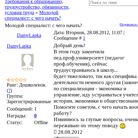
Требования к образованию,
трудоустройство, обязанности,
условия труда
»
Молодой
специалист: с чего начать?
Молодой специалист: с чего начать?
[
Подписаться 
Дата: Вторник, 28.08.2012, 11:07 |
DamyLapka
Сообщение #
1
Добрый день!
DamyLapka
В этом году закончила
пед.проф.университет (педагог
проф.обучения), сейчас
трудоустраиваюсь в школу...
будет тяжеловато, так как специфика
деятельности немного другая (закон
Ранг: Дошколенок
по специализации - экономика и
(
?
)
управление, иду устраиваться учите
Группа:
истории, экономики и обществознани
Зарегистрированные
Помогите советом, с чего начать во
Сообщений:
1
работу?
Награды:
0
Извиняюсь за глупые вопросы, очень
Статус:
Offline
переживаю по этому поводу
28.08.2012