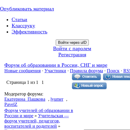
Опубликовать материал
Статьи
Классруку
Эффективность
Войти через uID
Войти с паролем
Регистрация
Форум об образовании в России, СНГ и мире
Новые сообщения
·
Участники
·
Правила форума
·
Поиск
·
RS
Страница
1
из
1
1
Модератор форума:
Екатерина_Пашкова
,
lyumer
,
PavelZ
Форум учителей об образовании в
России и мире
»
Учительская —
форум учителей, педагогов,
воспитателей и родителей
»