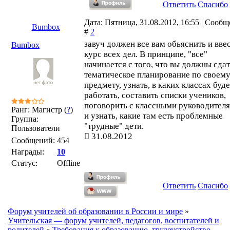
Ответить
Спасибо
Дата: Пятница, 31.08.2012, 16:55 | Сооб
Bumbox
#
2
завуч должен все вам обьяснить и ввес
Bumbox
курс всех дел. В принципе, "все"
начинается с того, что вы должны сда
тематическое планирование по своем
предмету, узнать, в каких классах буд
работать, составить списки учеников,
поговорить с классными руководител
Ранг: Магистр (
?
)
и узнать, какие там есть проблемные
Группа:
"трудные" дети.
Пользователи
31.08.2012
Сообщений:
454
Награды:
10
Статус:
Offline
Ответить
Спасибо
Форум учителей об образовании в России и мире
»
Учительская — форум учителей, педагогов, воспитателей и
родителей
»
Требования к образованию, трудоустройство,