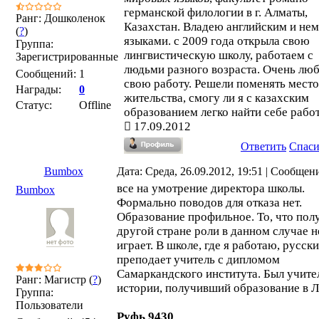
германской филологии в г. Алматы,
Ранг: Дошколенок
Казахстан. Владею английским и не
(
?
)
языками. с 2009 года открыла свою
Группа:
лингвистическую школу, работаем с
Зарегистрированные
людьми разного возраста. Очень лю
Сообщений:
1
свою работу. Решели поменять место
Награды:
0
жительства, смогу ли я с казахским
Статус:
Offline
образованием легко найти себе рабо
17.09.2012
Ответить
Спас
Bumbox
Дата: Среда, 26.09.2012, 19:51 | Сообщен
все на умотрение директора школы.
Bumbox
Формально поводов для отказа нет.
Образование профильное. То, что пол
другой стране роли в данном случае н
играет. В школе, где я работаю, русск
преподает учитель с дипломом
Самаркандского института. Был учите
Ранг: Магистр (
?
)
истории, получивший образование в Л
Группа:
Пользователи
Руфь 9430