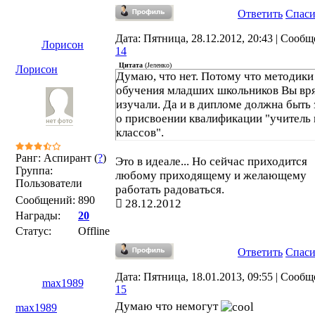
Ответить
Спас
Дата: Пятница, 28.12.2012, 20:43 | Сообщ
Лорисон
14
Цитата
(
Јеленко
)
Лорисон
Думаю, что нет. Потому что методики
обучения младших школьников Вы вря
изучали. Да и в дипломе должна быть 
о присвоении квалификации "учитель 
классов".
Ранг: Аспирант (
?
)
Это в идеале... Но сейчас приходится
Группа:
любому приходящему и желающему
Пользователи
работать радоваться.
Сообщений:
890
28.12.2012
Награды:
20
Статус:
Offline
Ответить
Спас
Дата: Пятница, 18.01.2013, 09:55 | Сообщ
max1989
15
Думаю что немогут
max1989