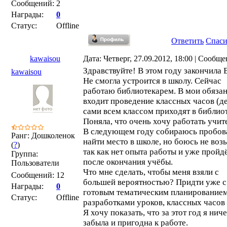
Сообщений:
2
Награды:
0
Статус:
Offline
Ответить
Спас
kawaisou
Дата: Четверг, 27.09.2012, 18:00 | Сообщ
Здравствуйте! В этом году закончила 
kawaisou
Не смогла устроится в школу. Сейчас
работаю библиотекарем. В мои обяза
входит проведение классных часов (д
сами всем классом приходят в библиот
Поняла, что очень хочу работать учит
В следующем году собираюсь пробов
Ранг: Дошколенок
найти место в школе, но боюсь не возь
(
?
)
так как нет опыта работы и уже пройд
Группа:
после окончания учёбы.
Пользователи
Что мне сделать, чтобы меня взяли с
Сообщений:
12
большей вероятностью? Придти уже с
Награды:
0
готовым тематическим планированием
Статус:
Offline
разработками уроков, классных часов 
Я хочу показать, что за этот год я нич
забыла и пригодна к работе.