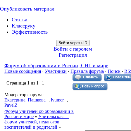
Опубликовать материал
Статьи
Классруку
Эффективность
Войти через uID
Войти с паролем
Регистрация
Форум об образовании в России, СНГ и мире
Новые сообщения
·
Участники
·
Правила форума
·
Поиск
·
RS
Страница
1
из
1
1
Модератор форума:
Екатерина_Пашкова
,
lyumer
,
PavelZ
Форум учителей об образовании в
России и мире
»
Учительская —
форум учителей, педагогов,
воспитателей и родителей
»