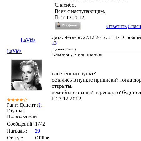
Спасибо.
Всех с наступающим.
27.12.2012
Ответить
Спас
Дата: Четверг, 27.12.2012, 21:47 | Сообще
LaVida
13
Цитата
(
Eversti
)
LaVida
Каковы у меня шансы
населенный пункт?
остались в пункте приписки? тогда до
открыты.
демобилизованы? переехали? будет с
27.12.2012
Ранг: Доцент (
?
)
Группа:
Пользователи
Сообщений:
1742
Награды:
29
Статус:
Offline