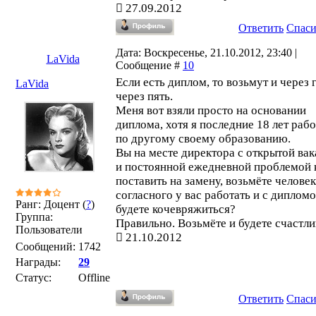
27.09.2012
Ответить
Спас
Дата: Воскресенье, 21.10.2012, 23:40 |
LaVida
Сообщение #
10
Если есть диплом, то возьмут и через г
LaVida
через пять.
Меня вот взяли просто на основании
диплома, хотя я последние 18 лет раб
по другому своему образованию.
Вы на месте директора с открытой ва
и постоянной ежедневной проблемой 
поставить на замену, возьмёте человек
согласного у вас работать и с дипломо
Ранг: Доцент (
?
)
будете кочевряжиться?
Группа:
Правильно. Возьмёте и будете счастли
Пользователи
21.10.2012
Сообщений:
1742
Награды:
29
Статус:
Offline
Ответить
Спас