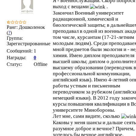
Я - военнослужащий. Скоро попрося
выход с вещами
.
Закончил Военный университет
радиационной, химической и
биологической защиты; в дальнейшем
Ранг: Дошколенок
преподавал в одной из военных акад
(
?
)
том числе, курсантам (17-21-летним
Группа:
молодым людям). Среди преподава
Зарегистрированные
мной предметов были экология и - не
Сообщений:
1
химия. Имею диплом преподавателя
Награды:
0
высшей школы; диплом о дополните
Статус:
Offline
высшему образовании (переводчик в
профессиональной коммуникации,
английский язык). Имею 4-летний оп
работы устным и письменным
переводчиком за рубежом (английск
немецкий языки). В 2012 году закон
курсы повышения квалификации в В
университете Минобороны.
Лет мне, сами видите, сколько
Каковы у меня шансы и дальше сеять
разумное доброе и вечное? Причем,
хотелось бы вечное английское.