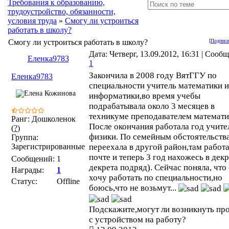
Требования к образованию,
трудоустройство, обязанности,
условия труда
»
Смогу ли устроиться
работать в школу?
Смогу ли устроиться работать в школу?
[
Подписа
Дата: Четверг, 13.09.2012, 16:31 | Сооб
Еленка9783
1
Закончила в 2008 году ВятГГУ по
Еленка9783
специальности учитель математики и
информатики,во время учебы
подрабатывала около 3 месяцев в
техникуме преподавателем математи
Ранг: Дошколенок
После окончания работала год учите
(
?
)
физики. По семейным обстоятельств
Группа:
Зарегистрированные
переехала в другой район,там работа
почте и теперь 3 год нахожесь в декр
Сообщений:
1
декрета подряд). Сейчас поняла, что
Награды:
1
хочу работать по специальности,но
Статус:
Offline
боюсь,что не возьмут...
Подскажите,могут ли возникнуть пр
с устройством на работу?