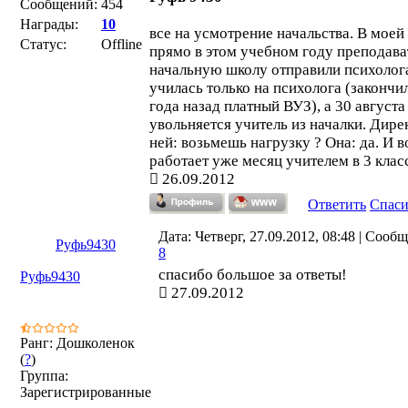
Сообщений:
454
Награды:
10
все на усмотрение начальства. В моей
Статус:
Offline
прямо в этом учебном году преподава
начальную школу отправили психолог
училась только на психолога (закончи
года назад платный ВУЗ), а 30 августа
увольняется учитель из началки. Дире
ней: возьмешь нагрузку ? Она: да. И в
работает уже месяц учителем в 3 клас
26.09.2012
Ответить
Спас
Дата: Четверг, 27.09.2012, 08:48 | Сооб
Руфь9430
8
спасибо большое за ответы!
Руфь9430
27.09.2012
Ранг: Дошколенок
(
?
)
Группа:
Зарегистрированные