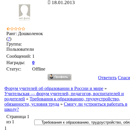
18.01.2013
Ранг: Дошколенок
(
?
)
Группа:
Пользователи
Сообщений:
1
Награды:
0
Статус:
Offline
Ответить
Спас
Форум учителей об образовании в России и мире
»
Учительская — форум учителей, педагогов, воспитателей и
родителей
»
Требования к образованию, трудоустройство,
обязанности, условия труда
»
Смогу ли устроиться работать в
школу?
Страница
1
из
1
1