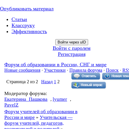
Опубликовать материал
Статьи
Классруку
Эффективность
Войти через uID
Войти с паролем
Регистрация
Форум об образовании в России, СНГ и мире
Новые сообщения
·
Участники
·
Правила форума
·
Поиск
·
RS
Страница
2
из
2
Назад
1
2
Модератор форума:
Екатерина_Пашкова
,
lyumer
,
PavelZ
Форум учителей об образовании в
России и мире
»
Учительская —
форум учителей, педагогов,
воспитателей и родителей
»