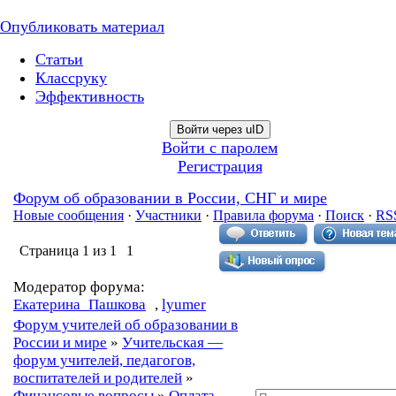
Опубликовать материал
Статьи
Классруку
Эффективность
Войти через uID
Войти с паролем
Регистрация
Форум об образовании в России, СНГ и мире
Новые сообщения
·
Участники
·
Правила форума
·
Поиск
·
RS
Страница
1
из
1
1
Модератор форума:
Екатерина_Пашкова
,
lyumer
Форум учителей об образовании в
России и мире
»
Учительская —
форум учителей, педагогов,
воспитателей и родителей
»
Финансовые вопросы
»
Оплата