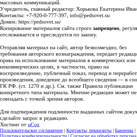
массовых коммуникаций.
Учредитель, главный редактор: Хорькова Екатерина Ива
Контакты: +7-920-0-777-397, info@pedsovet.su
Домен: https://pedsovet.su/
Копирование материалов сайта строго
запрещено
, регул
отслеживается и преследуется по закону.
Отправляя материал на сайт, автор безвозмездно, без
требования авторского вознаграждения, передает редакц
права на использование материалов в коммерческих или
некоммерческих целях, в частности, право на
воспроизведение, публичный показ, перевод и перерабо
произведения, доведение до всеобщего сведения — в соо
ГК РФ. (ст. 1270 и др.). См. также Правила публикации
конкретного типа материала. Мнение редакции может не
совпадать с точкой зрения авторов.
Для подтверждения подлинности выданных сайтом доку
сделайте запрос в редакцию.
Хостинг от
uCoz
Пользовательское соглашение
|
Контакты, реквизиты
|
Баннеры
|
Политика конфиденциальности
|
Согласие на обработку персон