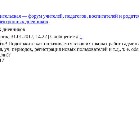
ительская — форум учителей, педагогов, воспитателей и родите
электронных дневников
х дневников
ник, 31.01.2017, 14:22 | Сообщение #
1
йте! Подскажите как оплачивается в ваших школах работа админи
, уч. периодов, регистрация новых пользователей и т.д., т. е. об
ели)?
17