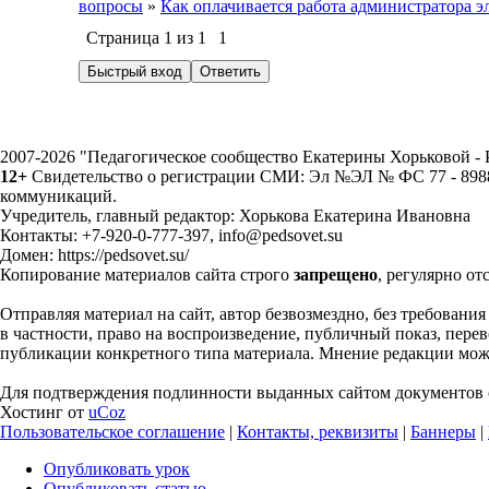
вопросы
»
Как оплачивается работа администратора 
Страница
1
из
1
1
2007-2026 "Педагогическое сообщество Екатерины Хорьковой 
12+
Свидетельство о регистрации СМИ: Эл №ЭЛ № ФС 77 - 89883
коммуникаций.
Учредитель, главный редактор: Хорькова Екатерина Ивановна
Контакты: +7-920-0-777-397, info@pedsovet.su
Домен: https://pedsovet.su/
Копирование материалов сайта строго
запрещено
, регулярно от
Отправляя материал на сайт, автор безвозмездно, без требовани
в частности, право на воспроизведение, публичный показ, перево
публикации конкретного типа материала. Мнение редакции может
Для подтверждения подлинности выданных сайтом документов с
Хостинг от
uCoz
Пользовательское соглашение
|
Контакты, реквизиты
|
Баннеры
|
Опубликовать урок
Опубликовать статью