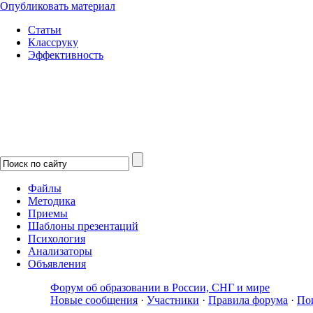
Опубликовать материал
Статьи
Классруку
Эффективность
Файлы
Методика
Приемы
Шаблоны презентаций
Психология
Анализаторы
Объявления
Форум об образовании в России, СНГ и мире
Новые сообщения
·
Участники
·
Правила форума
·
По