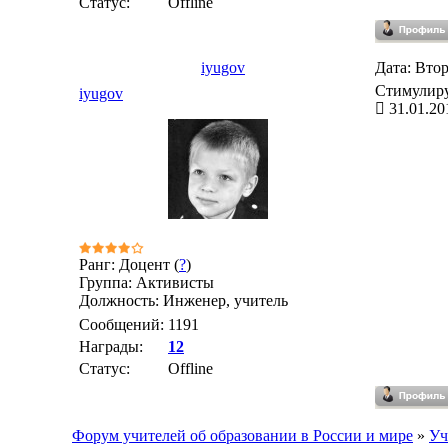
Статус:
Offline
iyugov
Дата: Втор
Стимулиру
iyugov
31.01.20
Ранг: Доцент (
?
)
Группа: Активисты
Должность: Инженер, учитель
Сообщений:
1191
Награды:
12
Статус:
Offline
Форум учителей об образовании в России и мире
»
Уч