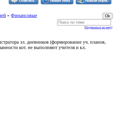
лей
»
Финансовые
[
Подписаться на тему
]
стратора эл. дневников (формирование уч. планов,
язанности кот. не выполняют учителя и кл.