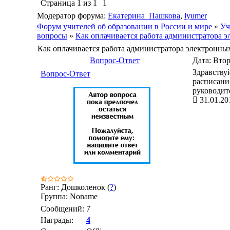
Страница
1
из
1
1
Модератор форума:
Екатерина_Пашкова
,
lyumer
Форум учителей об образовании в России и мире
»
Уч
вопросы
»
Как оплачивается работа администратора 
Как оплачивается работа администратора электронны
Вопрос-Ответ
Дата: Втор
Здравству
Вопрос-Ответ
расписания
руководит
31.01.20
Ранг: Дошколенок (
?
)
Группа: Noname
Сообщений:
7
Награды:
4