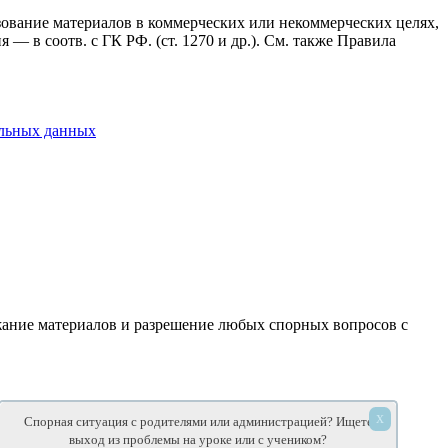
ьзование материалов в коммерческих или некоммерческих целях,
— в соотв. с ГК РФ. (ст. 1270 и др.). См. также Правила
альных данных
ержание материалов и разрешение любых спорных вопросов с
лены.
х
Спорная ситуация с родителями или администрацией? Ищете
выход из проблемы на уроке или с учеником?