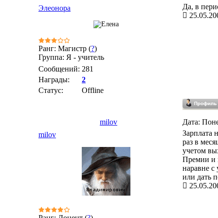
Да, в пери
Элеонора
25.05.20
Ранг: Магистр (
?
)
Группа: Я - учитель
Сообщений:
281
Награды:
2
Статус:
Offline
milov
Дата: Поне
Зарплата н
milov
раз в меся
учетом вых
Премии и 
наравне с 
или дать п
25.05.20
Ранг: Доцент (
?
)