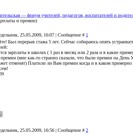
ительская — форум учителей, педагогов, воспитателей и родите
зарплаты и премии)
дельник, 25.05.2009, 16:07 | Сообщение #
1
те! Был перерыв стажа 5 лет. Сейчас собираюсь опять устраиват
ией:
ятся зарплаты в школах ( 1 раз в месяц или 2 раза и в какие прим
 премии (мне как-то странно сказали, что были премии на День У
ожет отменят) Платили ли Вам премии когда и в каком примерно 
сем!
09
дельник, 25.05.2009, 16:56 | Сообщение #
2