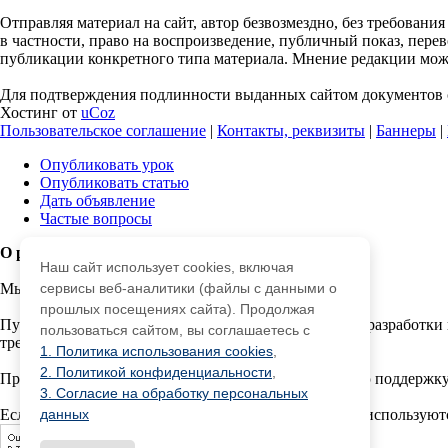
Отправляя материал на сайт, автор безвозмездно, без требовани
в частности, право на воспроизведение, публичный показ, перево
публикации конкретного типа материала. Мнение редакции может
Для подтверждения подлинности выданных сайтом документов с
Хостинг от
uCoz
Пользовательское соглашение
|
Контакты, реквизиты
|
Баннеры
|
Опубликовать урок
Опубликовать статью
Дать объявление
Частые вопросы
О работе с сайтом
Наш сайт использует cookies, включая
Мы используем cookie.
сервисы веб-аналитики (файлы с данными о
прошлых посещениях сайта). Продолжая
Публикуя материалы на сайте (комментарии, статьи, разработки 
пользоваться сайтом, вы соглашаетесь с
третьми лицами.
1. Политика использования cookies
,
2. Политикой конфиденциальности
,
При этом редакция сайта готова оказывать всяческую поддержку
3. Согласие на обработку персональных
Если вы обнаружили, что на нашем сайте незаконно используют
данных