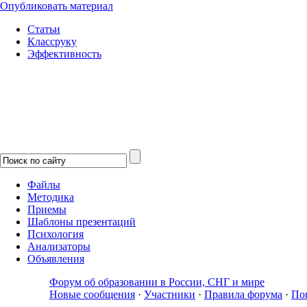
Опубликовать материал
Статьи
Классруку
Эффективность
Файлы
Методика
Приемы
Шаблоны презентаций
Психология
Анализаторы
Объявления
Форум об образовании в России, СНГ и мире
Новые сообщения
·
Участники
·
Правила форума
·
По