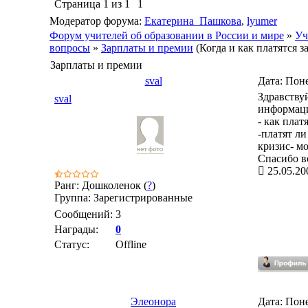
Страница
1
из
1
1
Модератор форума:
Екатерина_Пашкова
,
lyumer
Форум учителей об образовании в России и мире
»
Уч
вопросы
»
Зарплаты и премии
(Когда и как платятся 
Зарплаты и премии
sval
Дата: Поне
Здравствуй
sval
информац
- как плат
-платят ли
кризис- м
Спасибо в
25.05.20
Ранг: Дошколенок (
?
)
Группа: Зарегистрированные
Сообщений:
3
Награды:
0
Статус:
Offline
Элеонора
Дата: Поне