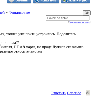
лей
»
Финансовые
[
Подписаться на тему
]
ься, точнее уже почти устроилась. Поделитесь
ерно числа)?
чителя, НГ и 8 марта, но вроде Лужков сказал-что
размере относительно з\п
Ответить
Спасибо