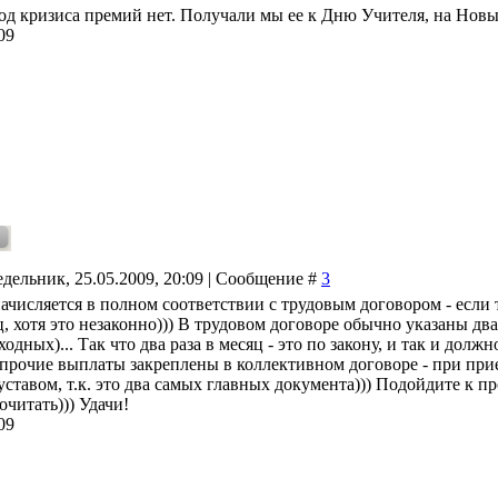
од кризиса премий нет. Получали мы ее к Дню Учителя, на Новый
09
дельник, 25.05.2009, 20:09 | Сообщение #
3
ачисляется в полном соответствии с трудовым договором - если 
ц, хотя это незаконно))) В трудовом договоре обычно указаны два
одных)... Так что два раза в месяц - это по закону, и так и должн
прочие выплаты закреплены в коллективном договоре - при при
уставом, т.к. это два самых главных документа))) Подойдите к п
очитать))) Удачи!
09