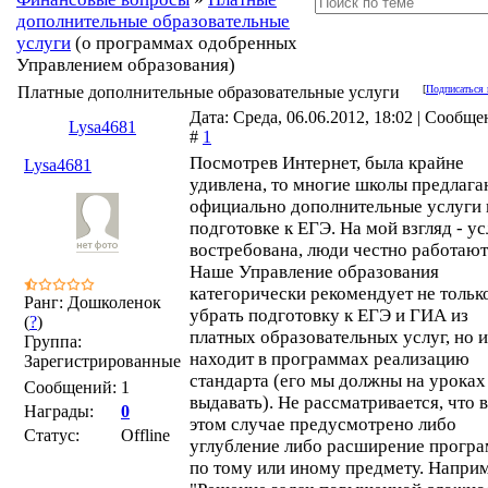
дополнительные образовательные
услуги
(о программах одобренных
Управлением образования)
Платные дополнительные образовательные услуги
[
Подписаться 
Дата: Среда, 06.06.2012, 18:02 | Сообще
Lysa4681
#
1
Посмотрев Интернет, была крайне
Lysa4681
удивлена, то многие школы предлага
официально дополнительные услуги 
подготовке к ЕГЭ. На мой взгляд - ус
востребована, люди честно работают
Наше Управление образования
категорически рекомендует не тольк
Ранг: Дошколенок
убрать подготовку к ЕГЭ и ГИА из
(
?
)
платных образовательных услуг, но и
Группа:
находит в программах реализацию
Зарегистрированные
стандарта (его мы должны на уроках
Сообщений:
1
выдавать). Не рассматривается, что в
Награды:
0
этом случае предусмотрено либо
Статус:
Offline
углубление либо расширение прогр
по тому или иному предмету. Наприм