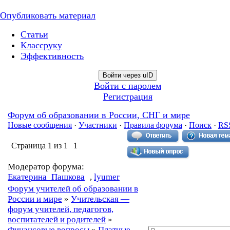
Опубликовать материал
Статьи
Классруку
Эффективность
Войти через uID
Войти с паролем
Регистрация
Форум об образовании в России, СНГ и мире
Новые сообщения
·
Участники
·
Правила форума
·
Поиск
·
RS
Страница
1
из
1
1
Модератор форума:
Екатерина_Пашкова
,
lyumer
Форум учителей об образовании в
России и мире
»
Учительская —
форум учителей, педагогов,
воспитателей и родителей
»
Финансовые вопросы
»
Платные