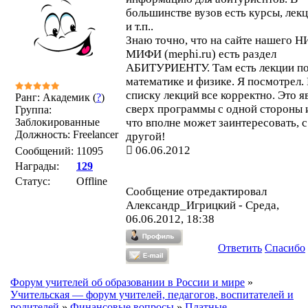
большинстве вузов есть курсы, лек
и т.п..
Знаю точно, что на сайте нашего 
МИФИ (mephi.ru) есть раздел
АБИТУРИЕНТУ. Там есть лекции п
математике и физике. Я посмотрел.
списку лекций все корректно. Это я
Ранг: Академик (
?
)
сверх программы с одной стороны и
Группа:
Заблокированные
что вполне может заинтересовать, с
Должность: Freelancer
другой!
06.06.2012
Сообщений:
11095
Награды:
129
Статус:
Offline
Сообщение отредактировал
Александр_Игрицкий
-
Среда,
06.06.2012, 18:38
Ответить
Спасибо
Форум учителей об образовании в России и мире
»
Учительская — форум учителей, педагогов, воспитателей и
родителей
»
Финансовые вопросы
»
Платные