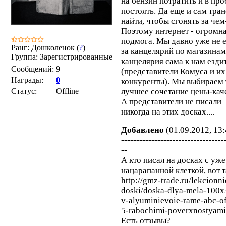
на бензин потратить и в пр
постоять. Да еще и сам тра
найти, чтобы сгонять за чем
Поэтому интернет - огромн
подмога. Мы давно уже не 
Ранг: Дошколенок (
?
)
за канцелярий по магазинам
Группа: Зарегистрированные
канцелярия сама к нам езди
Сообщений:
9
(представители Комуса и их
Награды:
0
конкуренты). Мы выбираем 
Статус:
Offline
лучшее сочетание цены-каче
А представители не писали
никогда на этих досках....
Добавлено
(01.09.2012, 13:
----------------------------------
--
А кто писал на досках с уже
нацарапанной клеткой, вот 
http://gmz-trade.ru/lekcionni
doski/doska-dlya-mela-100
v-alyuminievoie-rame-abc-of
5-rabochimi-poverxnostyami
Есть отзывы?