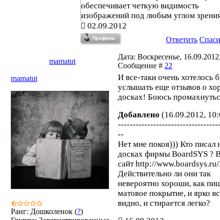
обеспечивает четкую видимость
изображений под любым углом зрения
Рабочая поверхность изготовлена из
02.09.2012
стального эмалированного листа
,
Ответить
Спас
благодаря чему имеет высокую
износоустойчивость и прочность.
Дата: Воскресенье, 16.09.2012,
mamatut
Обрамлена алюминиевым профилем, 
Сообщение #
22
закрыты пластмассовыми заглушками.
И все-таки очень хотелось 
mamatut
доски имеется лоток для мела. Стальн
услышать еще отзывов о х
основа доски даёт возможность крепл
досках! Боюсь промахнуться
наглядных учебных пособий к поверх
помощью магнитов. В комплект входи
Добавлено
(16.09.2012, 10:
фурнитура для крепления доски к стен
----------------------------------
--
Нет мне покоя))) Кто писал 
досках фирмы BoardSYS ? 
сайт http://www.boardsys.ru/
Действительно ли они так
невероятно хороши, как пи
матовое покрытие, и ярко в
видно, и стирается легко?
Ранг: Дошколенок (
?
)