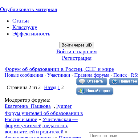
Опубликовать материал
Статьи
Классруку
Эффективность
Войти через uID
Войти с паролем
Регистрация
Форум об образовании в России, СНГ и мире
Новые сообщения
·
Участники
·
Правила форума
·
Поиск
·
RS
Страница
2
из
2
Назад
1
2
Модератор форума:
Екатерина_Пашкова
,
lyumer
Форум учителей об образовании в
России и мире
»
Учительская —
форум учителей, педагогов,
воспитателей и родителей
»
Финансовые вопросы
»
Помогите