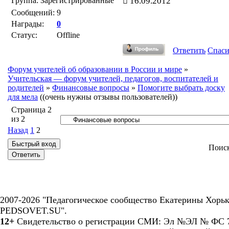
Группа: Зарегистрированные
16.09.2012
Сообщений:
9
Награды:
0
Статус:
Offline
Ответить
Спас
Форум учителей об образовании в России и мире
»
Учительская — форум учителей, педагогов, воспитателей и
родителей
»
Финансовые вопросы
»
Помогите выбрать доску
для мела
((очень нужны отзывы пользователей))
Страница
2
из
2
Назад
1
2
Поис
2007-2026 "Педагогическое сообщество Екатерины Хорьк
PEDSOVET.SU".
12+
Свидетельство о регистрации СМИ: Эл №ЭЛ № ФС 7