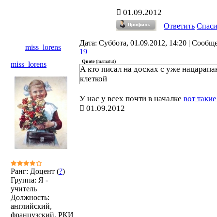
01.09.2012
Ответить
Спас
Дата: Суббота, 01.09.2012, 14:20 | Сообщ
miss_lorens
19
Quote
(
mamatut
)
miss_lorens
А кто писал на досках с уже нацарап
клеткой
У нас у всех почти в началке
вот такие
01.09.2012
Ранг: Доцент (
?
)
Группа: Я -
учитель
Должность:
английский,
французский, РКИ