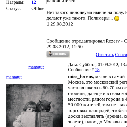
наполнителей.
Награды:
12
Статус:
Offline
Нет такого линолеума нынче на полу. 
делают уже такого. Полимеры...
29.08.2012
Сообщение отредактировал
Rezerv
-
С
29.08.2012, 11:50
Ответить
Спас
Дата: Суббота, 01.09.2012, 13:4
mamatut
Сообщение #
18
miss_lorens
, мы не в самой
mamatut
Москве, это московский рег
частная школа в 60-70 км от
столицы, да еще и в сельско
местности, рядом города в 
50.000 жителей, там нет так
торговых площадей, чтобы 
доски выставлять (аренда, 
знаете), плюс до Москвы ещ