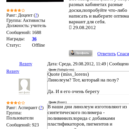
разных кабинетах разные
доски,попробуйте что-либо
Ранг: Доцент (
?
)
написать и выберите оптим
Группа: Активисты
вариант для себя.
Должность: учитель
29.08.2012
Сообщений:
1688
Награды:
36
Статус:
Offline
Ответить
Спас
Rezerv
Дата: Среда, 29.08.2012, 11:49 | Сообщен
Quote
(
Nadegda-vera
)
Rezerv
Quote (miss_lorens)
Линолеум? Тот, который на полу?
Да. И я его очень берегу
Quote
(
Rezerv
)
В наши дни линолеум изготовляют из
Ранг: Аспирант (
?
)
синтетического полимера -
Группа:
Пользователи
поливинилхлорида с добавками
пластификаторов, пигментов и
Сообщений:
923