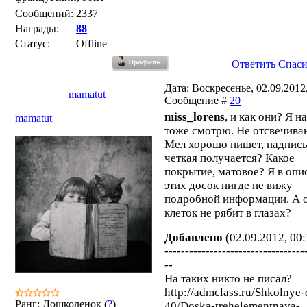
Сообщений:
2337
Награды:
88
Статус:
Offline
Ответить
Спас
Дата: Воскресенье, 02.09.2012,
mamatut
Сообщение #
20
miss_lorens
, и как они? Я н
mamatut
тоже смотрю. Не отсвечива
Мел хорошо пишет, надпис
четкая получается? Какое
покрытие, матовое? Я в опи
этих досок нигде не вижу
подробной информации. А 
клеток не рябит в глазах?
Добавлено
(02.09.2012, 00:
----------------------------------
--
На таких никто не писал?
http://admclass.ru/Shkolnye-
Ранг: Дошколенок (
?
)
40/Doska-trehelementnaya-