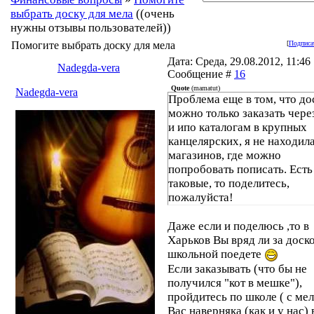
выбрать доску для мела
((очень
нужны отзывы пользователей))
Помогите выбрать доску для мела
[
Подписа
Дата: Среда, 29.08.2012, 11:46 
Nadegda-vera
Сообщение #
16
Quote
(
mamatut
)
Nadegda-vera
Проблема еще в том, что до
можно только заказать чере
и ипо каталогам в крупных
канцелярских, я не находил
магазинов, где можно
попробовать пописать. Есть
таковые, то поделитесь,
пожалуйста!
Даже если и поделюсь ,то в
Харьков Вы вряд ли за доск
школьной поедете
Если заказывать (что бы не
получился "кот в мешке"),
пройдитесь по школе ( с мел
Вас наверняка (как и у нас) 