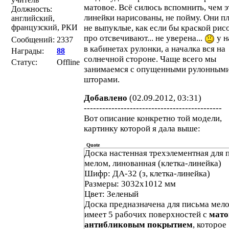
матовое. Всё силюсь вспомнить, чем э
Должность:
линейки нарисованы, не пойму. Они пл
английский,
французский, РКИ
не выпуклые, как если бы краской рисо
про отсвечивают... не уверена...
у н
Сообщений:
2337
в кабинетах рулонки, а началка вся на
Награды:
88
солнечной стороне. Чаще всего мы
Статус:
Offline
занимаемся с опущенными рулонным
шторами.
Добавлено
(02.09.2012, 03:31)
---------------------------------------------
Вот описание конкретно той модели,
картинку которой я дала выше:
Quote
Доска настенная трехэлементная для 
мелом, линованная (клетка-линейка)
Шифр: ДА-32 (з, клетка-линейка)
Размеры: 3032х1012 мм
Цвет: Зеленый
Доска предназначена для письма мело
имеет 5 рабочих поверхностей с
мат
антибликовым покрытием
, которое