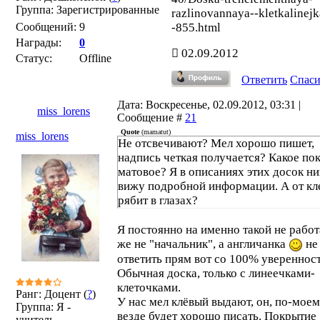
Группа: Зарегистрированные
razlinovannaya--kletkalinejk
Сообщений:
9
-855.html
Награды:
0
02.09.2012
Статус:
Offline
Ответить
Спас
Дата: Воскресенье, 02.09.2012, 03:31 |
miss_lorens
Сообщение #
21
Quote
(
mamatut
)
miss_lorens
Не отсвечивают? Мел хорошо пишет,
надпись четкая получается? Какое по
матовое? Я в описаниях этих досок ни
вижу подробной информации. А от кл
рябит в глазах?
Я постоянно на именно такой не работ
же не "начальник", а англичанка
не
ответить прям вот со 100% увереннос
Обычная доска, только с линеечками-
клеточками.
Ранг: Доцент (
?
)
У нас мел клёвый выдают, он, по-моем
Группа: Я -
везде будет хорошо писать. Покрытие
учитель