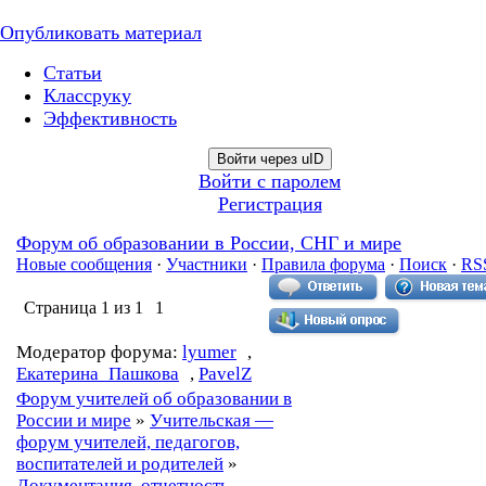
Опубликовать материал
Статьи
Классруку
Эффективность
Войти через uID
Войти с паролем
Регистрация
Форум об образовании в России, СНГ и мире
Новые сообщения
·
Участники
·
Правила форума
·
Поиск
·
RS
Страница
1
из
1
1
Модератор форума:
lyumer
,
Екатерина_Пашкова
,
PavelZ
Форум учителей об образовании в
России и мире
»
Учительская —
форум учителей, педагогов,
воспитателей и родителей
»
Документация, отчетность,