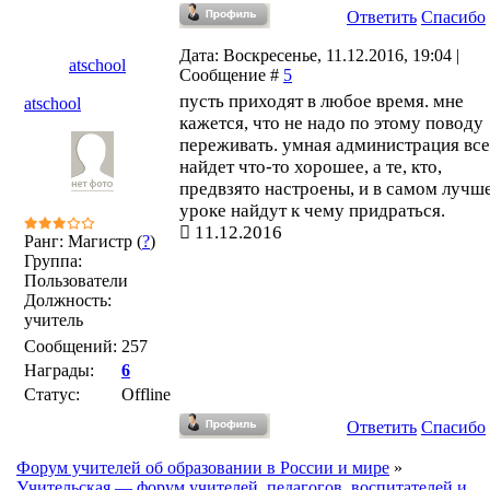
Ответить
Спасибо
Дата: Воскресенье, 11.12.2016, 19:04 |
atschool
Сообщение #
5
пусть приходят в любое время. мне
atschool
кажется, что не надо по этому поводу
переживать. умная администрация все
найдет что-то хорошее, а те, кто,
предвзято настроены, и в самом лучш
уроке найдут к чему придраться.
11.12.2016
Ранг: Магистр (
?
)
Группа:
Пользователи
Должность:
учитель
Сообщений:
257
Награды:
6
Статус:
Offline
Ответить
Спасибо
Форум учителей об образовании в России и мире
»
Учительская — форум учителей, педагогов, воспитателей и