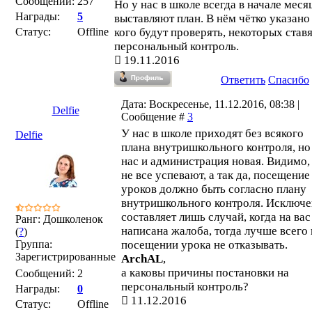
Сообщений:
257
Но у нас в школе всегда в начале меся
Награды:
5
выставляют план. В нём чётко указано
Статус:
Offline
кого будут проверять, некоторых ставя
персональный контроль.
19.11.2016
Ответить
Спасибо
Дата: Воскресенье, 11.12.2016, 08:38 |
Delfie
Сообщение #
3
У нас в школе приходят без всякого
Delfie
плана внутришкольного контроля, но
нас и администрация новая. Видимо,
не все успевают, а так да, посещение
уроков должно быть согласно плану
внутришкольного контроля. Исключ
составляет лишь случай, когда на вас
Ранг: Дошколенок
написана жалоба, тогда лучше всего 
(
?
)
Группа:
посещении урока не отказывать.
Зарегистрированные
ArchAL
,
а каковы причины постановки на
Сообщений:
2
персональный контроль?
Награды:
0
11.12.2016
Статус:
Offline