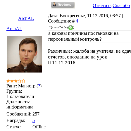
Ответить
Спасибо
Дата: Воскресенье, 11.12.2016, 08:57 |
ArchAL
Сообщение #
4
Цитата
Delfie
(
)
ArchAL
а каковы причины постановки на
персональный контроль?
Различные: жалоба на учителя, не сда
отчётов, опоздание на урок
11.12.2016
Ранг: Магистр (
?
)
Группа:
Пользователи
Должность:
информатика
Сообщений:
257
Награды:
5
Статус:
Offline