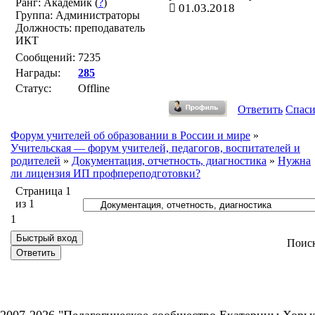
Ранг: Академик (
?
)
01.03.2018
Группа: Администраторы
Должность: преподаватель
ИКТ
Сообщений:
7235
Награды:
285
Статус:
Offline
Ответить
Спас
Форум учителей об образовании в России и мире
»
Учительская — форум учителей, педагогов, воспитателей и
родителей
»
Документация, отчетность, диагностика
»
Нужна
ли лицензия ИП профпереподготовки?
Страница
1
из
1
1
Поис