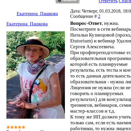
Ответить
Спас
Дата: Четверг, 01.03.2018, 18:0
Екатерина_Пашкова
Сообщение #
2
Вопрос-Ответ
, нужна.
Екатерина_Пашкова
Посмотрите в сети вебинар
Натальи Кузнецовой (прохо
Etutorium) и вебинар Удало
Сергея Алексеевича.
При профпереподготовке ес
образовательная программа,
которой есть планируемые
результаты, есть тесты и кон
то есть данная деятельность
образовательная - нужна ли
Лицензия не нужна (если не
говорить о планируемых
результатах) для консультац
тренингов, вебинаров, семи
мастер-классов и т.д.
К тому же ИП должен учить
только сам, если есть наемн
работники, то нужна лиценз