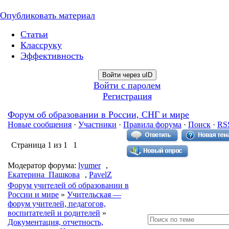
Опубликовать материал
Статьи
Классруку
Эффективность
Войти через uID
Войти с паролем
Регистрация
Форум об образовании в России, СНГ и мире
Новые сообщения
·
Участники
·
Правила форума
·
Поиск
·
RS
Страница
1
из
1
1
Модератор форума:
lyumer
,
Екатерина_Пашкова
,
PavelZ
Форум учителей об образовании в
России и мире
»
Учительская —
форум учителей, педагогов,
воспитателей и родителей
»
Документация, отчетность,