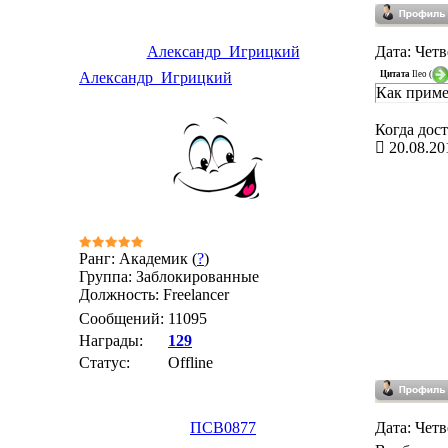
Александр_Игрицкий
Дата: Четв
Цитата
Ileo
(
Александр_Игрицкий
Как приме
Когда дост
20.08.20
Ранг: Академик (
?
)
Группа: Заблокированные
Должность: Freelancer
Сообщений:
11095
Награды:
129
Статус:
Offline
ПСВ0877
Дата: Четв