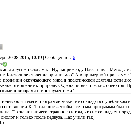
ерг, 20.08.2015, 10:19 | Сообщение #
6
7
(
)
саны другими словами... Ну, например, у Пасечника "Методы и
нт. Клеточное строение организмов" А в примерной программе 
в познании окружающего мира и практической деятельности лю
режное отношение к природе. Охрана биологических объектов. Пр
скими приборами и инструментами"
 понимаю я, тема в программе может не совпадать с учебником и
 составлении КТП главное -- чтобы все темы программы были на 
авьте. Также нет ничего страшного в том, что не совпадает поря
 биолог и только после педвуза. Нас учили так)
15