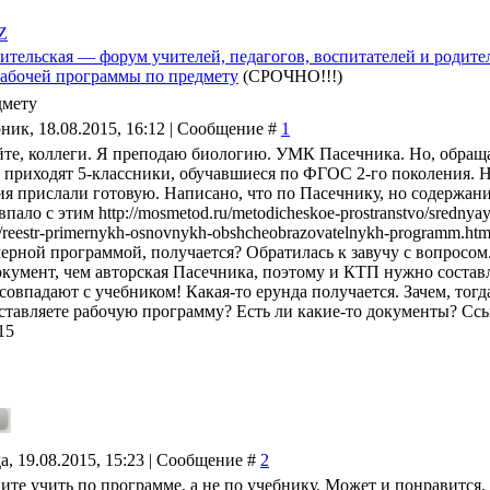
Z
ительская — форум учителей, педагогов, воспитателей и родите
абочей программы по предмету
(СРОЧНО!!!)
дмету
ник, 18.08.2015, 16:12 | Сообщение #
1
йте, коллеги. Я преподаю биологию. УМК Пасечника. Но, обращаю
м приходят 5-классники, обучавшиеся по ФГОС 2-го поколения. Н
ия прислали готовую. Написано, что по Пасечнику, но содержани
впало с этим http://mosmetod.ru/metodicheskoe-prostranstvo/srednyaya
reestr-primernykh-osnovnykh-obshcheobrazovatelnykh-programm.htm
имерной программой, получается? Обратилась к завучу с вопросом
кумент, чем авторская Пасечника, поэтому и КТП нужно составля
 совпадают с учебником! Какая-то ерунда получается. Зачем, то
тавляете рабочую программу? Есть ли какие-то документы? Ссылки
15
а, 19.08.2015, 15:23 | Сообщение #
2
ите учить по программе, а не по учебнику. Может и понравится.