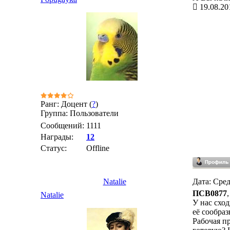
19.08.20
Ранг: Доцент (
?
)
Группа: Пользователи
Сообщений:
1111
Награды:
12
Статус:
Offline
Natalie
Дата: Сред
ПСВ0877
Natalie
У нас сход
её сообра
Рабочая п