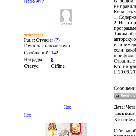
В, общем, 
ПСВ0877
не правил
Копалась я
1. Содерж
2. Некото
программе
Таким обр
авторскую
Ранг: Студент (
?
)
из примерн
Группа: Пользователи
если, како
Сообщений:
142
шрифтом..
Награды:
8
Странные 
Статус:
Offline
Кто-нибуд
20.08.20
Сообщени
Ileo
Дата: Четв
Цитата
ПСВ087
Ileo
Кто-нибуд
С большой