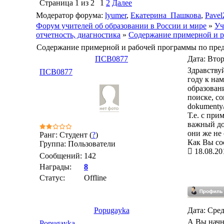
Страница
1
из
2
1
2
Далее
Модератор форума:
lyumer
,
Екатерина_Пашкова
,
Pavel
Форум учителей об образовании в России и мире
»
Уч
отчетность, диагностика
»
Содержание примерной и р
Содержание примерной и рабочей программы по пре
ПСВ0877
Дата: Втор
Здравству
ПСВ0877
году к на
образован
поиске, со
dokumenty/
Т.е. с пр
важный до
они же не
Ранг: Студент (
?
)
Как Вы сос
Группа: Пользователи
18.08.20
Сообщений:
142
Награды:
8
Статус:
Offline
Popugayka
Дата: Сред
А Вы начн
Popugayka