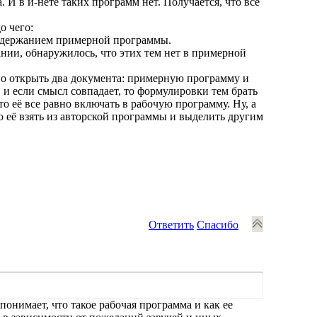
а. И в и-нете таких программ нет. Получается, что все
о чего:
 содержанием примерной программы.
нии, обнаружилось, что этих тем нет в примерной
жно открыть два документа: примерную программу и
 и если смысл совпадает, то формулировки тем брать
о её все равно включать в рабочую программу. Ну, а
то её взять из авторской программы и выделить другим
Ответить
Спасибо
онимает, что такое рабочая программа и как ее