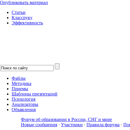
Опубликовать материал
Статьи
Классруку
Эффективность
Файлы
Методика
Приемы
Шаблоны презентаций
Психология
Анализаторы
Объявления
Форум об образовании в России, СНГ и мире
Новые сообщения
·
Участники
·
Правила форума
·
По