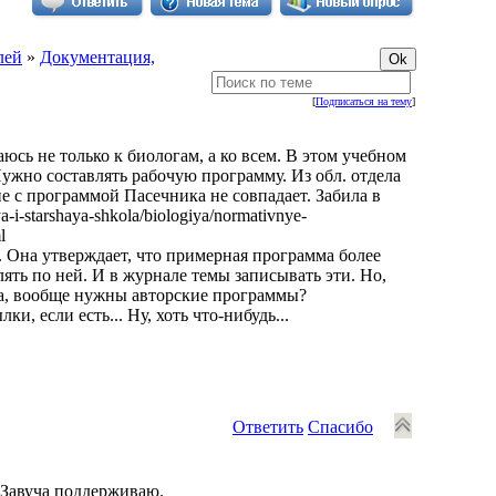
лей
»
Документация,
[
Подписаться на тему
]
сь не только к биологам, а ко всем. В этом учебном
ужно составлять рабочую программу. Из обл. отдела
е с программой Пасечника не совпадает. Забила в
-i-starshaya-shkola/biologiya/normativnye-
l
. Она утверждает, что примерная программа более
ть по ней. И в журнале темы записывать эти. Но,
гда, вообще нужны авторские программы?
, если есть... Ну, хоть что-нибудь...
Ответить
Спасибо
 Завуча поддерживаю.