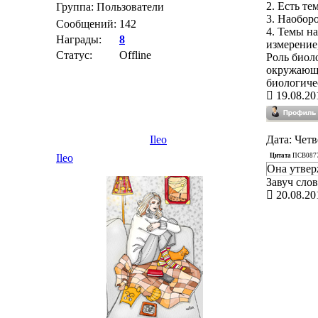
2. Есть те
Группа: Пользователи
3. Наоборо
Сообщений:
142
4. Темы н
Награды:
8
измерение
Статус:
Offline
Роль биол
окружающе
биологиче
19.08.20
Ileo
Дата: Четв
Цитата
ПСВ087
Ileo
Она утвер
Завуч сло
20.08.20