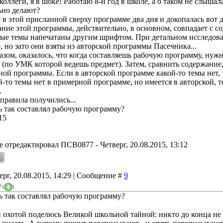
коллеги, я в шоке! Работаю 8-й год в школе, а о таком не слышал
ьно делают?
 в этой присланной сверху программе два дня и докопалась вот д
ание этой программы, действительно, в основном, совпадает с
рые темы напечатаны другим шрифтом. При детальном исследова
, но зато они взяты из авторской программы Пасечника...
азом, оказалось, что когда составляешь рабочую программу, ну
 (по УМК которой ведешь предмет). Затем, сравнить содержание,
ой программы. Если в авторской программе какой-то темы нет, т
й-то темы нет в примерной программе, но имеется в авторской, 
.
правила получились...
ь так составлял рабочую программу?
15
е отредактировал
ПСВ0877
-
Четверг, 20.08.2015, 13:12
ерг, 20.08.2015, 14:29 | Сообщение #
9
7
(
)
ь так составлял рабочую программу?
 охотой поделюсь Великой школьной тайной: никто до конца не п