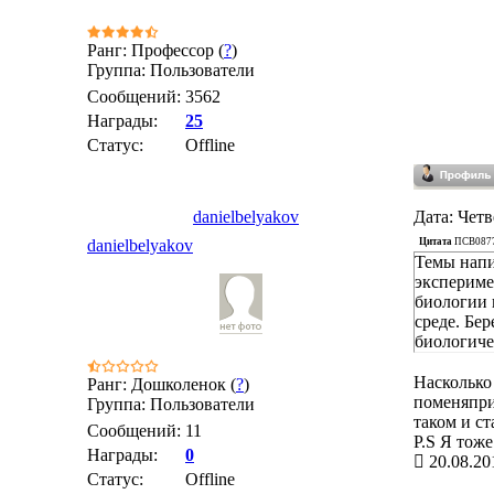
Ранг: Профессор (
?
)
Группа: Пользователи
Сообщений:
3562
Награды:
25
Статус:
Offline
danielbelyakov
Дата: Четв
Цитата
ПСВ087
danielbelyakov
Темы напи
экспериме
биологии 
среде. Бе
биологиче
Насколько
Ранг: Дошколенок (
?
)
поменяпри
Группа: Пользователи
таком и ст
Сообщений:
11
P.S Я тоже
Награды:
0
20.08.20
Статус:
Offline