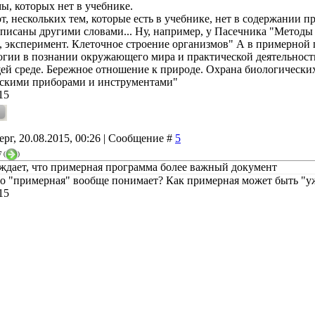
мы, которых нет в учебнике.
т, нескольких тем, которые есть в учебнике, нет в содержании 
аписаны другими словами... Ну, например, у Пасечника "Методы
, эксперимент. Клеточное строение организмов" А в примерной
огии в познании окружающего мира и практической деятельност
й среде. Бережное отношение к природе. Охрана биологических 
скими приборами и инструментами"
15
ерг, 20.08.2015, 00:26 | Сообщение #
5
7
(
)
ждает, что примерная программа более важный документ
во "примерная" вообще понимает? Как примерная может быть "у
15