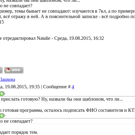
у, назвали бы они шаблоном, что ли...
о не совпадает?
ример, темы бывает не совпадают: изучаются в 7кл, а по примерн
, всё отражу в ней. А в пояснительной записке - всё подробно по
15
е отредактировал
Natalie
-
Среда, 19.08.2015, 16:32
Пашкова
а, 19.08.2015, 19:35 | Сообщение #
4
)
 прислать готовую? Ну, назвали бы они шаблоном, что ли...
 готовая программа, осталось подписать ФИО составителя и КТП
)
о не совпадает?
адает порядок тем.