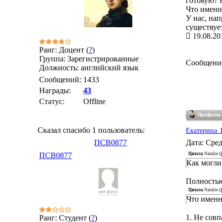
готовую? Н
Что именн
У нас, нап
существует
19.08.20
Ранг: Доцент (
?
)
Группа: Зарегистрированные
Сообщени
Должность: английский язык
Сообщений:
1433
Награды:
43
Статус:
Offline
Сказал спасибо 1 пользователь:
Екатерина_
ПСВ0877
Дата: Сред
Цитата
Natalie
(
ПСВ0877
Как могли
Полностью
Цитата
Natalie
(
Что именн
1. Не совп
Ранг: Студент (
?
)