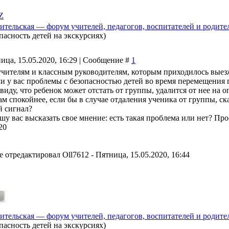
Z
ительская — форум учителей, педагогов, воспитателей и родите
пасность детей на экскурсиях)
ица, 15.05.2020, 16:29 | Сообщение #
1
учителям и классным руководителям, которым приходилось выезж
и у вас проблемы с безопасностью детей во время перемещения 
виду, что ребенок может отстать от группы, удалится от нее на о
м спокойнее, если бы в случае отдаления ученика от группы, ска
 сигнал?
шу вас высказать свое мнение: есть такая проблема или нет? Про
20
е отредактировал
Oll7612
-
Пятница, 15.05.2020, 16:44
ительская — форум учителей, педагогов, воспитателей и родите
пасность детей на экскурсиях)