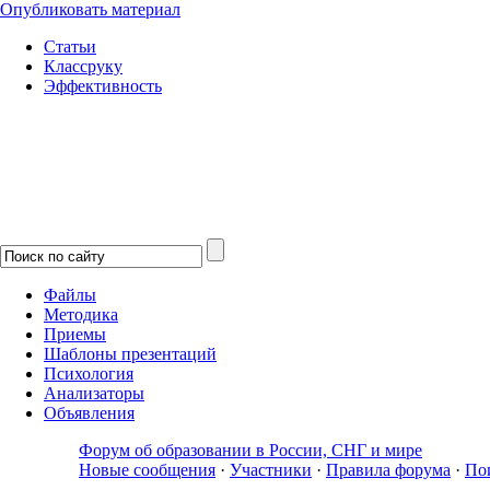
Опубликовать материал
Статьи
Классруку
Эффективность
Файлы
Методика
Приемы
Шаблоны презентаций
Психология
Анализаторы
Объявления
Форум об образовании в России, СНГ и мире
Новые сообщения
·
Участники
·
Правила форума
·
По