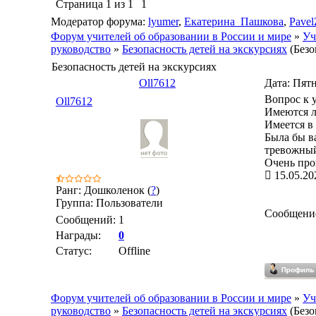
Страница
1
из
1
1
Модератор форума:
lyumer
,
Екатерина_Пашкова
,
Pavel
Форум учителей об образовании в России и мире
»
Уч
руководство
»
Безопасность детей на экскурсиях
(Безо
Безопасность детей на экскурсиях
Oll7612
Дата: Пятн
Вопрос к 
Oll7612
Имеются л
Имеется в 
Была бы ва
тревожный
Очень про
15.05.20
Ранг: Дошколенок (
?
)
Группа: Пользователи
Сообщени
Сообщений:
1
Награды:
0
Статус:
Offline
Форум учителей об образовании в России и мире
»
Уч
руководство
»
Безопасность детей на экскурсиях
(Безо