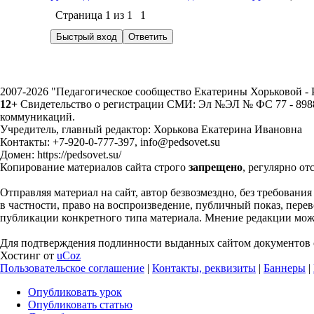
Страница
1
из
1
1
2007-2026 "Педагогическое сообщество Екатерины Хорьковой 
12+
Свидетельство о регистрации СМИ: Эл №ЭЛ № ФС 77 - 89883
коммуникаций.
Учредитель, главный редактор: Хорькова Екатерина Ивановна
Контакты: +7-920-0-777-397, info@pedsovet.su
Домен: https://pedsovet.su/
Копирование материалов сайта строго
запрещено
, регулярно от
Отправляя материал на сайт, автор безвозмездно, без требовани
в частности, право на воспроизведение, публичный показ, перево
публикации конкретного типа материала. Мнение редакции может
Для подтверждения подлинности выданных сайтом документов с
Хостинг от
uCoz
Пользовательское соглашение
|
Контакты, реквизиты
|
Баннеры
|
Опубликовать урок
Опубликовать статью