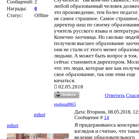
Сообщений:
2
любой образованный человек должен
Награды:
0
это произведение, тем более педагог.
Статус:
Offline
не самое страшное. Самое страшное,
директор наш по своему образован
учитель русского языка и литературы
Конечно заочница. Но сколько людей
получили высшее образование заочн
они не стали от этого менее образо
людьми. А может быть вопрос в том,
сейчас становится директором. Моло
что это люди, которые кое как получ
свое образование, так они этим еще
кичаться.
02.05.2018
Ответить
Спас
englena8865
Дата: Вторник, 08.05.2018, 12:
miluri
Сообщение #
14
Я придерживаюсь консерва
miluri
взглядов и считаю, что тако
ведение образовательного