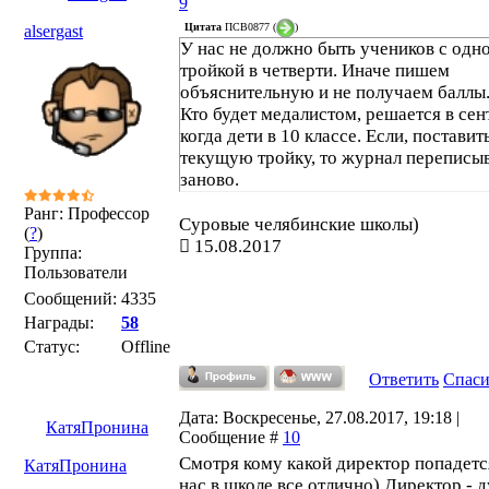
9
Цитата
ПСВ0877
(
)
alsergast
У нас не должно быть учеников с одн
тройкой в четверти. Иначе пишем
объяснительную и не получаем баллы
Кто будет медалистом, решается в сен
когда дети в 10 классе. Если, поставит
текущую тройку, то журнал переписы
заново.
Ранг: Профессор
Суровые челябинские школы)
(
?
)
15.08.2017
Группа:
Пользователи
Сообщений:
4335
Награды:
58
Статус:
Offline
Ответить
Спас
Дата: Воскресенье, 27.08.2017, 19:18 |
КатяПронина
Сообщение #
10
Смотря кому какой директор попадетс
КатяПронина
нас в школе все отлично) Директор - 