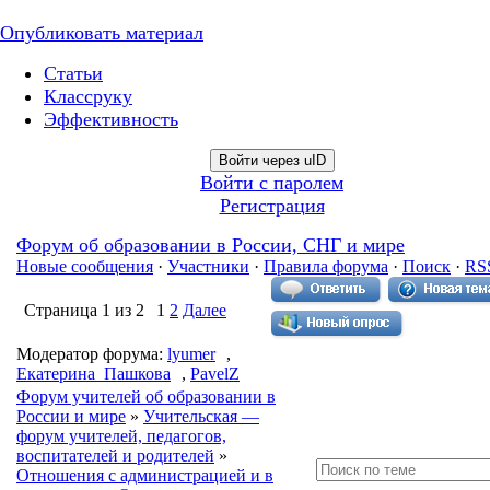
Опубликовать материал
Статьи
Классруку
Эффективность
Войти через uID
Войти с паролем
Регистрация
Форум об образовании в России, СНГ и мире
Новые сообщения
·
Участники
·
Правила форума
·
Поиск
·
RS
Страница
1
из
2
1
2
Далее
Модератор форума:
lyumer
,
Екатерина_Пашкова
,
PavelZ
Форум учителей об образовании в
России и мире
»
Учительская —
форум учителей, педагогов,
воспитателей и родителей
»
Отношения с администрацией и в