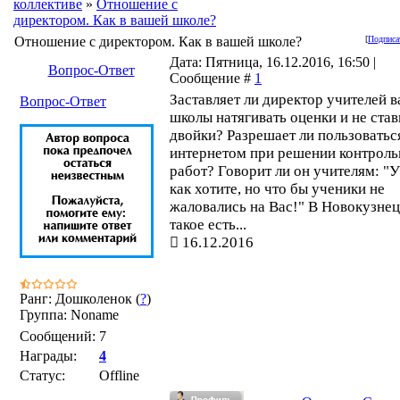
коллективе
»
Отношение с
директором. Как в вашей школе?
Отношение с директором. Как в вашей школе?
[
Подписа
Дата: Пятница, 16.12.2016, 16:50 |
Вопрос-Ответ
Сообщение #
1
Заставляет ли директор учителей 
Вопрос-Ответ
школы натягивать оценки и не став
двойки? Разрешает ли пользоватьс
интернетом при решении контрол
работ? Говорит ли он учителям: "
как хотите, но что бы ученики не
жаловались на Вас!" В Новокузнец
такое есть...
16.12.2016
Ранг: Дошколенок (
?
)
Группа: Noname
Сообщений:
7
Награды:
4
Статус:
Offline