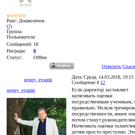
Ранг: Дошколенок
(
?
)
Группа:
Пользователи
Сообщений:
18
Награды:
0
Статус:
Offline
Ответить
Спас
Дата: Среда, 14.03.2018, 19:15 
sergey_evsutin
Сообщение #
12
Если директор заставляет
sergey_evsutin
натягивать оценки
посредственным ученикам, т
правильно. Нельзя трениров
посредственности, иначе он
потом станут руководителям
Натягивать оценки талантл
детям просто преступно. Э