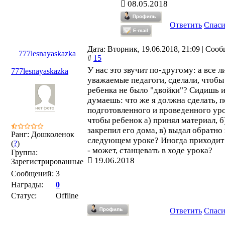
08.05.2018
Ответить
Спас
Дата: Вторник, 19.06.2018, 21:09 | Соо
777lesnayaskazka
#
15
У нас это звучит по-другому: а все л
777lesnayaskazka
уважаемые педагоги, сделали, чтобы
ребенка не было "двойки"? Сидишь 
думаешь: что же я должна сделать, 
подготовленного и проведенного уро
чтобы ребенок а) принял материал, б
закрепил его дома, в) выдал обратно
Ранг: Дошколенок
следующем уроке? Иногда приходит
(
?
)
- может, станцевать в ходе урока?
Группа:
19.06.2018
Зарегистрированные
Сообщений:
3
Награды:
0
Статус:
Offline
Ответить
Спас