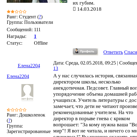
их губим.
14.03.2018
Ранг: Студент (
?
)
Группа: Пользователи
Сообщений:
111
Награды:
1
Статус:
Offline
Ответить
Спас
Дата: Среда, 02.05.2018, 09:25 | Сообще
Елена2204
13
А у нас случилась история, связанная
Елена2204
директором школы, несколько
анекдотичная. Педсовет. Главный во
упорядочение объема домашней ра
учащихся. Учитель литературы с до
замечает, что дети не читают произв
рекомендованные учителем. На что
Ранг: Дошколенок
директор в порыве гнева с криком
(
?
)
вопрошает: "За кому нужна ваша "В
Группа:
мир"! Я вот не читала, и ничего со м
Зарегистрированные
случилось!" Вы конечно скажите, чт