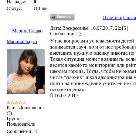
Награды:
0
Статус:
Offline
Ответить
Спас
Дата: Воскресенье, 16.07.2017, 22:15 |
МаринаГладко
Сообщение #
7
У нас вопросами успеваемости детей
МаринаГладко
занимается зауч, но и от нее требован
выставить нужную оценку никогда не 
Такая ситуация может возникать, если
ведется какой-то мониторинг или рейт
школам города. Тогда, чтобы не оказат
числе "плохих" школ администрация 
пойти на принуждение учителей не ст
плохие оценки.
16.07.2017
Ранг: Дошколенок
(
?
)
Группа:
Пользователи
Сообщений:
15