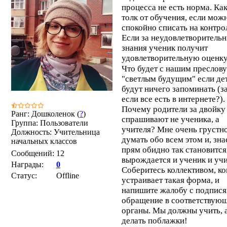
процесса не есть норма. Ка
толк от обучения, если мож
спокойно списать на контро
Если за неудовлетворитель
знания ученик получит
удовлетворительную оценк
Что будет с нашим преслов
"светлым будущим" если де
будут ничего запоминать (з
если все есть в интернете?).
Почему родители за двойку
Ранг: Дошколенок (
?
)
спрашивают не ученика, а
Группа: Пользователи
учителя? Мне очень грустн
Должность: Учительница
думать обо всем этом и, зна
начальных классов
прям обидно так становится
Сообщений:
12
вырождается и ученик и учи
Награды:
0
Соберитесь коллективом, ко
Статус:
Offline
устраивает такая форма, и
напишите жалобу с подпися
обращение в соответствую
органы. Мы должны учить, а
делать поблажки!