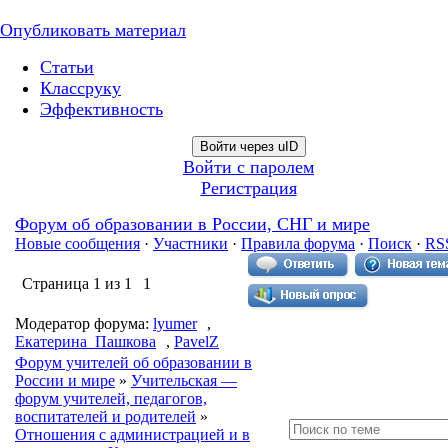
Опубликовать материал
Статьи
Классруку
Эффективность
Войти через uID
Войти с паролем
Регистрация
Форум об образовании в России, СНГ и мире
Новые сообщения
·
Участники
·
Правила форума
·
Поиск
·
RS
Страница
1
из
1
1
Модератор форума:
lyumer
,
Екатерина_Пашкова
,
PavelZ
Форум учителей об образовании в
России и мире
»
Учительская —
форум учителей, педагогов,
воспитателей и родителей
»
Отношения с администрацией и в