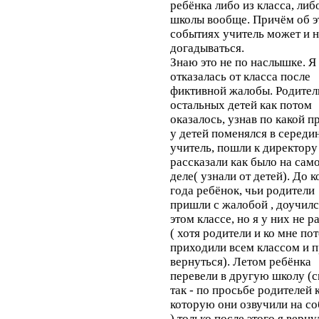
ребёнка либо из класса, либ
школы вообще. Причём об э
событиях учитель может и н
догадываться.
Знаю это не по наслышке. Я
отказалась от класса после
фиктивной жалобы. Родител
остальных детей как потом
оказалось, узнав по какой п
у детей поменялся в середи
учитель, пошли к директору
рассказали как было на сам
деле( узнали от детей). До 
года ребёнок, чьи родители
пришли с жалобой , доучилс
этом классе, но я у них не р
( хотя родители и ко мне по
приходили всем классом и 
вернуться). Летом ребёнка
перевели в другую школу (
так - по просьбе родителей 
которую они озвучили на с
),только после этого я верну