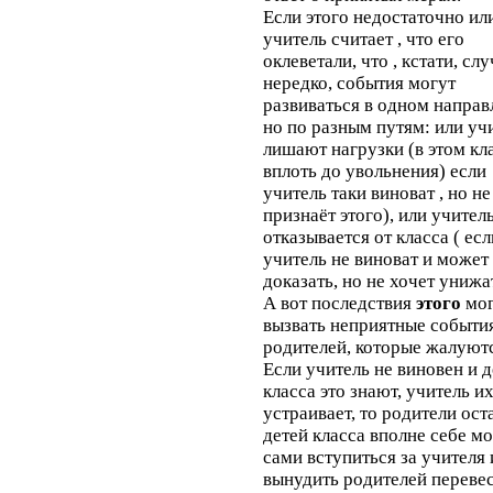
Если этого недостаточно ил
учитель считает , что его
оклеветали, что , кстати, сл
нередко, события могут
развиваться в одном направ
но по разным путям: или уч
лишают нагрузки (в этом кла
вплоть до увольнения) если
учитель таки виноват , но не
признаёт этого), или учител
отказывается от класса ( есл
учитель не виноват и может 
доказать, но не хочет унижа
А вот последствия
этого
мог
вызвать неприятные событи
родителей, которые жалуютс
Если учитель не виновен и д
класса это знают, учитель и
устраивает, то родители ос
детей класса вполне себе мо
сами вступиться за учителя 
вынудить родителей переве