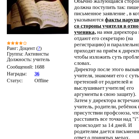
Обычно жалующаяся сторо
должна поступить так: пише
письменное заявление , в к
указываются
факты наруш
со стороны учителя в отн
ученика,
на имя директора
отдают его секретарю (на
регистрацию) и параллельн
Ранг: Доцент (
?
)
приходят на приём к директ
Группа: Активисты
чтобы изложить суть пробл
Должность: учитель
словах.
Сообщений:
1688
Директор после этого вызыв
Награды:
36
учителя, знакомит его с сут
Статус:
Offline
претензий от родителей и
выслушивает учителя( его
аргументы в свою защиту).
Затем у директора встречаю
учитель, родители, ребёнок 
присутствии профсоюза, чт
расставить все точки над "i"
происходит за 14 дней. И
родителям дается письменн
ответ о принятых мерах.