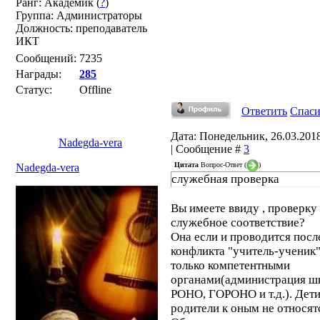
Ранг: Академик (
?
)
Группа: Администраторы
Должность: преподаватель
ИКТ
Сообщений:
7235
Награды:
285
Статус:
Offline
Ответить
Спас
Дата: Понедельник, 26.03.2018
Nadegda-vera
| Сообщение #
3
Цитата
Вопрос-Ответ
(
)
Nadegda-vera
служебная проверка
Вы имеете ввиду , проверку
служебное соответствие?
Она если и проводится посл
конфликта "учитель-ученик"
только компетентными
органами(администрация ш
РОНО, ГОРОНО и т.д.). Дети
родители к оным не относят