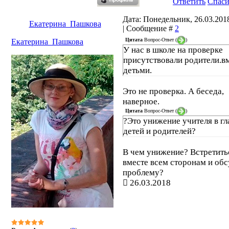
Ответить
Спас
Дата: Понедельник, 26.03.2018
Екатерина_Пашкова
| Сообщение #
2
Цитата
Вопрос-Ответ
(
)
Екатерина_Пашкова
У нас в школе на проверке
присутствовали родители.вм
детьми.
Это не проверка. А беседа,
наверное.
Цитата
Вопрос-Ответ
(
)
?Это унижение учителя в гл
детей и родителей?
В чем унижение? Встретить
вместе всем сторонам и обс
проблему?
26.03.2018