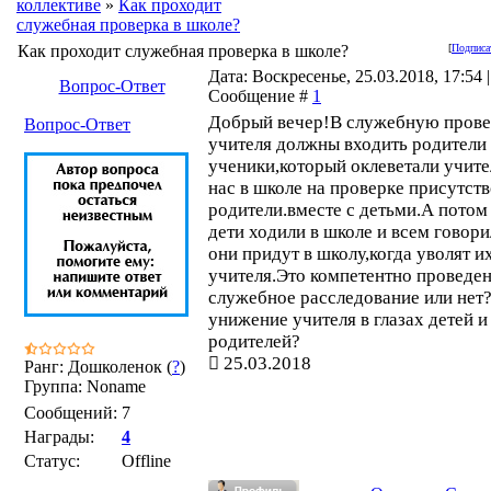
коллективе
»
Как проходит
служебная проверка в школе?
Как проходит служебная проверка в школе?
[
Подписа
Дата: Воскресенье, 25.03.2018, 17:54 |
Вопрос-Ответ
Сообщение #
1
Добрый вечер!В служебную пров
Вопрос-Ответ
учителя должны входить родители
ученики,который оклеветали учит
нас в школе на проверке присутст
родители.вместе с детьми.А потом
дети ходили в школе и всем говори
они придут в школу,когда уволят и
учителя.Это компетентно проведе
служебное расследование или нет
унижение учителя в глазах детей и
родителей?
25.03.2018
Ранг: Дошколенок (
?
)
Группа: Noname
Сообщений:
7
Награды:
4
Статус:
Offline