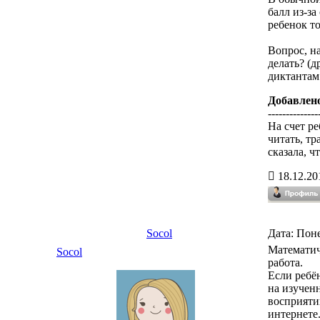
балл из-за
ребенок то
Вопрос, н
делать? (д
диктантам
Добавлен
--------------
На счет ре
читать, тр
сказала, ч
18.12.20
Socol
Дата: Поне
Математич
Socol
работа.
Если ребё
на изученн
восприятии
интернете.