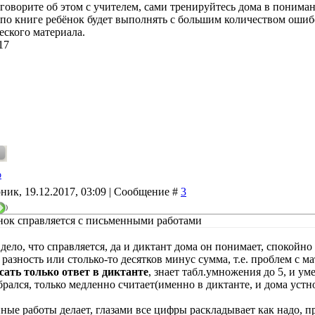
еговорите об этом с учителем, сами тренируйтесь дома в пониман
 по книге ребёнок будет выполнять с большим количеством ошиб
еского материала.
17
o
ник, 19.12.2017, 03:09 | Сообщение #
3
)
нок справляется с письменными работами
 дело, что справляется, да и диктант дома он понимает, спокойно
 разность или столько-то десятков минус сумма, т.е. проблем с
сать только ответ в диктанте
, знает табл.умножения до 5, и у
брался, только медленно считает(именно в диктанте, и дома устно)
ые работы делает, глазами все цифры раскладывает как надо, пр