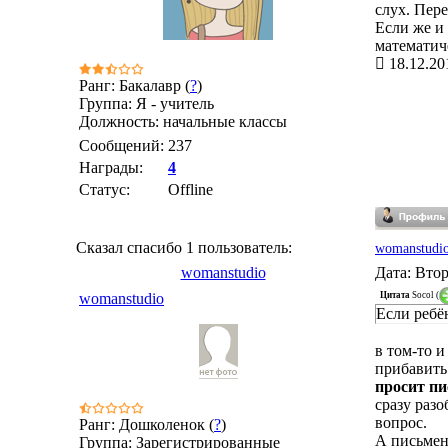
слух. Пер
Если же и
математич
18.12.20
Ранг: Бакалавр (
?
)
Группа: Я - учитель
Должность: начальные классы
Сообщений:
237
Награды:
4
Статус:
Offline
Сказал спасибо 1 пользователь:
womanstudi
womanstudio
Дата: Втор
Цитата
Socol
(
womanstudio
Если ребё
в том-то и
прибавить
просит пи
сразу разо
вопрос.
Ранг: Дошколенок (
?
)
А письменн
Группа: Зарегистрированные