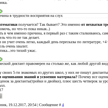
онка.
)
ичина в трудности восприятия на слух
атематики
получается? Так бывает? Это именно
от нехватки тр
мочь, но что-то пока никак..)
ь в чем именно причина, я первый раз с таким сталкиваюсь, сама
ель что-то не так делает.
и он учит очень легко, каждый день пересказы по литературе, +4
ель очень хвалит.
ика...это тихий ужас.
)
еский диктант правомерен на столько же, как любой другой вид
у своих 5-ти знакомых из других школ, у них не пишут диктант
 оценивания знаний и усвоения материала?
Почему все оценки
ценок за диктанты(тройки и двойки), плюс шесть четверок за уро
алл.
17
ник, 19.12.2017, 20:54 | Сообщение #
4