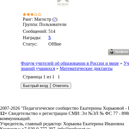
Ранг: Магистр (
?
)
Группа: Пользователи
Сообщений:
514
Награды:
5
Статус:
Offline
Форум учителей об образовании в России и мире
»
Уч
знаний учащихся
»
Математические диктанты
Страница
1
из
1
1
2007-2026 "Педагогическое сообщество Екатерины Хорьковой 
12+
Свидетельство о регистрации СМИ: Эл №ЭЛ № ФС 77 - 89883
коммуникаций.
Учредитель, главный редактор: Хорькова Екатерина Ивановна
Контакты: +7-920-0-777-397, info@pedsovet.su