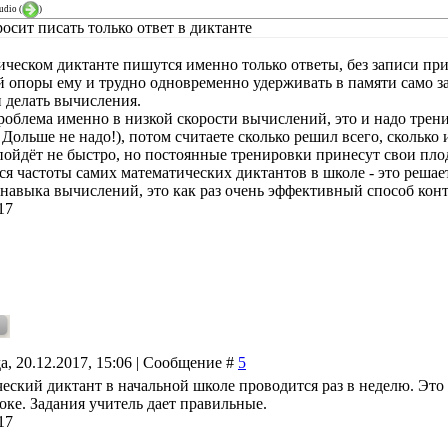
udio
(
)
осит писать только ответ в диктанте
ическом диктанте пишутся именно только ответы, без записи прим
й опоры ему и трудно одновременно удерживать в памяти само за
 и делать вычисления.
роблема именно в низкой скорости вычислений, это и надо трени
 Дольше не надо!), потом считаете сколько решил всего, сколько 
пойдёт не быстро, но постоянные тренировки принесут свои пло
ся частоты самих математических диктантов в школе - это решае
 навыка вычислений, это как раз очень эффективный способ конт
17
а, 20.12.2017, 15:06 | Сообщение #
5
еский диктант в начальной школе проводится раз в неделю. Это 
оке. Задания учитель дает правильные.
17