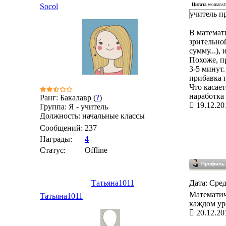
Цитата
womanst
Socol
учитель пр
В математ
зрительно
сумму...),
Похоже, п
3-5 минут.
прибавка 
Что касает
наработка
Ранг: Бакалавр (
?
)
19.12.20
Группа: Я - учитель
Должность: начальные классы
Сообщений:
237
Награды:
4
Статус:
Offline
Татьяна1011
Дата: Сред
Математич
Татьяна1011
каждом ур
20.12.20