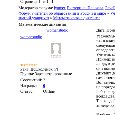
Страница
1
из
1
1
Модератор форума:
lyumer
,
Екатерина_Пашкова
,
Pavel
Форум учителей об образовании в России и мире
»
Уч
знаний учащихся
»
Математические диктанты
Математические диктанты
womanstudio
Дата: Поне
Уважаемые 
womanstudio
т.к. в кла
следующая
определен
Учитель к
Пример: к
- к двум д
они вызыв
Ранг: Дошколенок (
?
)
Диктант д
Группа: Зарегистрированные
самостоят
Сообщений:
2
Вот сейча
Награды:
0
на порядок
Статус:
Offline
Ребенок до
всегда два
Так же доб
за неделю 
В обычной 