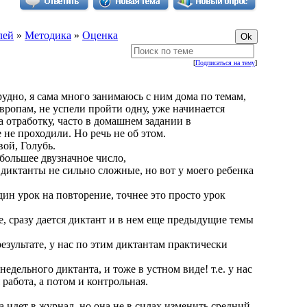
лей
»
Методика
»
Оценка
[
Подписаться на тему
]
рудно, я сама много занимаюсь с ним дома по темам,
Европам, не успели пройти одну, уже начинается
 отработку, часто в домашнем задании в
не проходили. Но речь не об этом.
ой, Голубь.
ибольшее двузначное число,
о диктанты не сильно сложные, но вот у моего ребенка
ин урок на повторение, точнее это просто урок
е, сразу дается диктант и в нем еще предыдущие темы
езультате, у нас по этим диктантам практически
дельного диктанта, и тоже в устном виде! т.е. у нас
работа, а потом и контрольная.
а идет в журнал, но она не в силах изменить средний