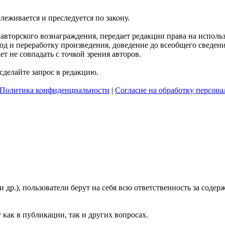
слеживается и преследуется по закону.
я авторского вознаграждения, передает редакции права на испол
д и переработку произведения, доведение до всеобщего сведения 
 не совпадать с точкой зрения авторов.
делайте запрос в редакцию.
Политика конфиденциальности
|
Согласие на обработку персон
и др.), пользователи берут на себя всю ответственность за сод
 как в публикации, так и других вопросах.