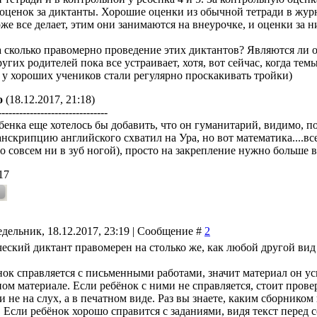
 оценок за диктанты. Хорошие оценки из обычной тетради в журн
же все делает, этим они занимаются на внеурочке, и оценки за ни
а сколько правомерно проведение этих диктантов? Являются ли
ругих родителей пока все устраивает, хотя, вот сейчас, когда те
 у хороших учеников стали регулярно проскакивать тройки)
о
(18.12.2017, 21:18)
-------------------------------
бенка еще хотелось бы добавить, что он гуманитарий, видимо, по
анскрипцию английского схватил на Ура, но вот математика....вс
то совсем ни в зуб ногой), просто на закрепление нужно больше 
17
дельник, 18.12.2017, 23:19 | Сообщение #
2
еский диктант правомерен на столько же, как любой другой вид 
нок справляется с письменными работами, значит материал он ус
ом материале. Если ребёнок с ними не справляется, стоит прове
 не на слух, а в печатном виде. Раз вы знаете, каким сборником
 Если ребёнок хорошо справится с заданиями, видя текст перед 