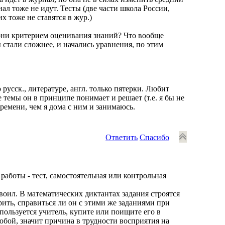
ал тоже не идут. Тесты (две части школа России,
х тоже не ставятся в жур.)
 они критерием оценивания знаний? Что вообще
мы стали сложнее, и начались уравнения, по этим
 русск., литературе, англ. только пятерки. Любит
е темы он в принципе понимает и решает (т.е. я бы не
времени, чем я дома с ним и занимаюсь.
Ответить
Спасибо
работы - тест, самостоятельная или контрольная
воил. В математических диктантах задания строятся
рить, справиться ли он с этими же заданиями при
 пользуется учитель, купите или поищите его в
собой, значит причина в трудности восприятия на