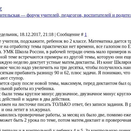
Z
ительская — форум учителей, педагогов, воспитателей и родите
дельник, 18.12.2017, 21:18 | Сообщение #
1
учителя, подскажите, ребенок во 2 классе. Математика дается т
ссе на отработку темы практически нет времени, все галопом по 
. УМК Школа России, в рабочей тетради очень мало примеров на
ной теме встречаются примеры из другой темы, которую они еще 
аждую неделю диктует устные матем.диктанты. Из книг Шкляров
акое число надо увеличить на три десятка, чтобы получилось на
есяткам прибавить разницу 90 и 62, плюс задачи. Я понимаю, чт
ают ступор.
ается сразу после новой темы, максимум, перед диктантом был од
ельной работы из учебника.
с были темы круглое минус двузначное, двузначное минус кругло
 действий и задачи в два действия.
лжен на листочке писать ТОЛЬКО ответ, без записи задания. В р
, и она летит в эл.журнал.
авились проверочные работы, за месяц их было две, помимо ежене
может быть 2 урока по теме, потом матем.диктант и проверочная 
тетради и в контрольной у ребенка 4 и 5. За контрольную оценк