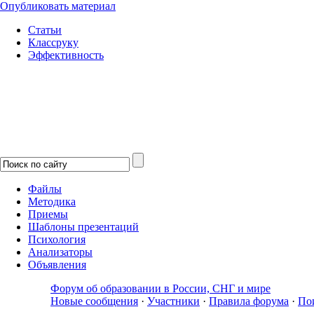
Опубликовать материал
Статьи
Классруку
Эффективность
Файлы
Методика
Приемы
Шаблоны презентаций
Психология
Анализаторы
Объявления
Форум об образовании в России, СНГ и мире
Новые сообщения
·
Участники
·
Правила форума
·
По