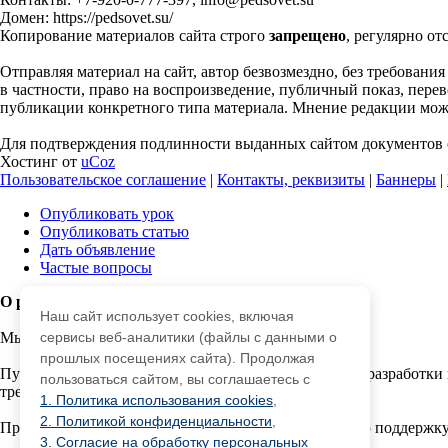
Домен: https://pedsovet.su/
Копирование материалов сайта строго
запрещено
, регулярно от
Отправляя материал на сайт, автор безвозмездно, без требовани
в частности, право на воспроизведение, публичный показ, перево
публикации конкретного типа материала. Мнение редакции может
Для подтверждения подлинности выданных сайтом документов с
Хостинг от
uCoz
Пользовательское соглашение
|
Контакты, реквизиты
|
Баннеры
|
Опубликовать урок
Опубликовать статью
Дать объявление
Частые вопросы
О работе с сайтом
Наш сайт использует cookies, включая
Мы используем cookie.
сервисы веб-аналитики (файлы с данными о
прошлых посещениях сайта). Продолжая
Публикуя материалы на сайте (комментарии, статьи, разработки 
пользоваться сайтом, вы соглашаетесь с
третьми лицами.
1. Политика использования cookies
,
2. Политикой конфиденциальности
,
При этом редакция сайта готова оказывать всяческую поддержку
3. Согласие на обработку персональных