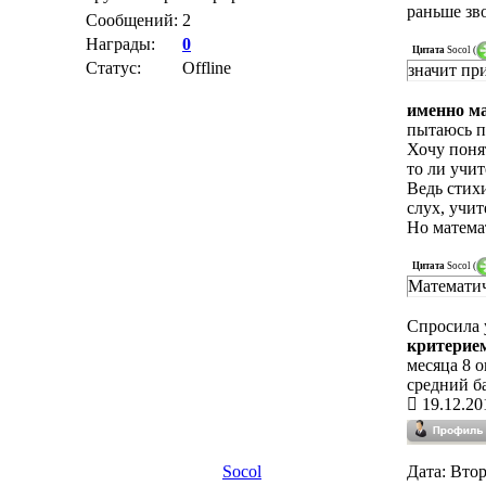
раньше зв
Сообщений:
2
Награды:
0
Цитата
Socol
(
Статус:
Offline
значит пр
именно м
пытаюсь по
Хочу понят
то ли учит
Ведь стих
слух, учит
Но математ
Цитата
Socol
(
Математич
Спросила 
критерием
месяца 8 о
средний б
19.12.20
Socol
Дата: Втор