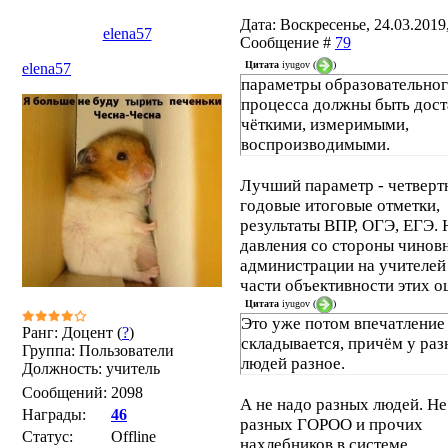
Дата: Воскресенье, 24.03.2019,
elena57
Сообщение #
79
Цитата
iyugov
(
)
elena57
параметры образовательно
процесса должны быть дос
чёткими, измеримыми,
воспроизводимыми.
Лучший параметр - четверт
годовые итоговые отметки,
результаты ВПР, ОГЭ, ЕГЭ. 
давления со стороны чинов
администрации на учителей
части объективности этих о
Цитата
iyugov
(
)
Это уже потом впечатление
Ранг: Доцент (
?
)
складывается, причём у ра
Группа: Пользователи
людей разное.
Должность: учитель
Сообщений:
2098
А не надо разных людей. Не
Награды:
46
разных ГОРОО и прочих
Статус:
Offline
нахлебников в системе