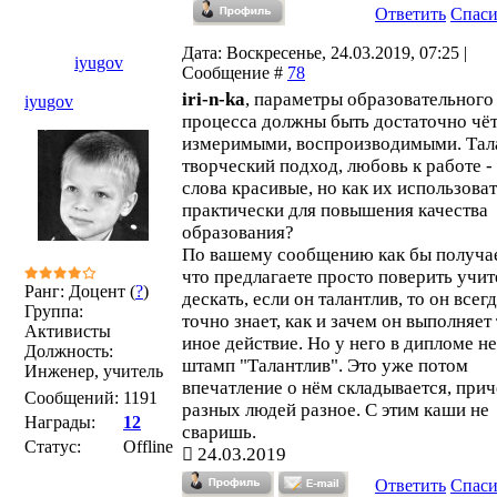
Ответить
Спас
Дата: Воскресенье, 24.03.2019, 07:25 |
iyugov
Сообщение #
78
iri-n-ka
, параметры образовательного
iyugov
процесса должны быть достаточно чё
измеримыми, воспроизводимыми. Тала
творческий подход, любовь к работе - 
слова красивые, но как их использова
практически для повышения качества
образования?
По вашему сообщению как бы получае
что предлагаете просто поверить учи
Ранг: Доцент (
?
)
дескать, если он талантлив, то он всег
Группа:
точно знает, как и зачем он выполняет
Активисты
иное действие. Но у него в дипломе не
Должность:
штамп "Талантлив". Это уже потом
Инженер, учитель
впечатление о нём складывается, прич
Сообщений:
1191
разных людей разное. С этим каши не
Награды:
12
сваришь.
Статус:
Offline
24.03.2019
Ответить
Спас