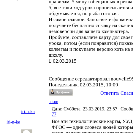
правилам. 5 минут обещанных в рекла
5, все-таки ход урока прописывается и
обдумывается, но рыба готовая.
И самое главное. Заполняете формочк
получаете бесплатно ссылку на скачи
демоверсии для вашего компьютера.
Пробуете, составляете карту для свое
урока, потом (если понравится) показ
коллегам и покупаете версию хоть на 
школу.
02.03.2015
Сообщение отредактировал
nouvelle9
Понедельник, 02.03.2015, 10:09
Ответить
Спас
adson
Дата: Суббота, 23.03.2019, 23:57 | Сооб
iri-n-ka
77
Все эти технологические карты, УУД
iri-n-ka
ФГОС — одни словеса людей которы