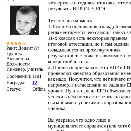
четвертные и годовые итоговые отмет
результаты ВПР, ОГЭ, ЕГЭ
Тут есть два момента.
1. Система оценивания в каждой школ
регламентируется ею самой. Только в 
11-х классах есть некоторые правила
итоговой аттестации, но и там оценки
Ранг: Доцент (
?
)
складываются из промежуточных
Группа:
результатов, т. е. тоже в зависимости о
Активисты
конкретной школы.
Должность:
2. Придётся признавать, что ВПР и Г
Инженер, учитель
проверяют качество образования имен
Сообщений:
1191
как надо. Получится, что нет ничего п
Награды:
12
например, в натаскивани на задания Е
Статус:
Offline
уроках. Ну а что, ведь ЕГЭ объективен
успехи в нём полагается считать одно
связанными с успехами в образовани
ученика.
Вы уверены, что одно лицо в
муниципалитете справится (или хотя 