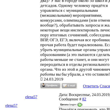
два)? У нас в городе около 50 школ и 
детсадов. Одному человеку придётся
управляться с муниципальными
(межшкольными) мероприятиями,
конкурсами, олимпиадами (или отмен
вообще?), обрабатывать запросы и жа
некоторые вещи инспектировать лично
пору итоговых сочинений, собеседова
ВПР, ОГЭ, ЕГЭ, включая все пробники,
прочая работа будет парализована. Ес
убрать муниципальные органы управл
образованиям (а это пытаются сделать)
работы меньше не станет, и они могут
переродиться в отделы регионального
органа. Что из этой и другой чиновни
работы
вы бы убрали, а что оставили
24.03.2019
Ответить
Спас
Дата: Воскресенье, 24.03.2019,
elena57
Сообщение #
82
Цитата
iyugov
(
)
elena57
Придётся признавать, что В