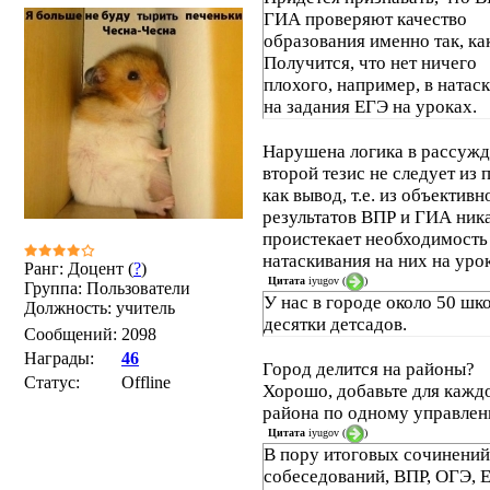
ГИА проверяют качество
образования именно так, ка
Получится, что нет ничего
плохого, например, в натас
на задания ЕГЭ на уроках.
Нарушена логика в рассужд
второй тезис не следует из 
как вывод, т.е. из объективн
результатов ВПР и ГИА ника
проистекает необходимость
натаскивания на них на уро
Ранг: Доцент (
?
)
Цитата
iyugov
(
)
Группа: Пользователи
У нас в городе около 50 шко
Должность: учитель
десятки детсадов.
Сообщений:
2098
Награды:
46
Город делится на районы?
Статус:
Offline
Хорошо, добавьте для кажд
района по одному управлен
Цитата
iyugov
(
)
В пору итоговых сочинений
собеседований, ВПР, ОГЭ, 