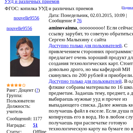
УУД и различных приемов
ФГОС: копилка УУД и различных приемов
[
Подписа
Дата: Понедельник, 02.03.2015, 10:09 |
nouvelle9556
Сообщение #
76
aminovainna
, ооооооооо! Если сейчас
nouvelle9556
ссылку зарубят, то советую обратитьс
Сергею Малыхину с сайта
. С
Доступно только для пользователей
привлечением сторонних программис
предлагает очень хороший продукт дл
создания технологических карт. Стоит
довольно дрого, но мы кафедрой МИ
скинулись по 200 рублей и приобрели.
. В о
Доступно только для пользователей
флэшке собраны материалы по 16 шк
Ранг: Доцент (
?
)
предметам. Задаешь тему, предмет, а 
Группа:
выбираешь нужные ууд и прочее из
Пользователи
выпадающего списка. Далее жмешь кн
Должность:
получаешь файл в екселе. Если душа п
учитель
копируешь его в ворд. Но в любом слу
Сообщений:
1177
получаешь при распечатке готовую
Награды:
51
технологическую карту на бумаге по 
Статус:
Offline