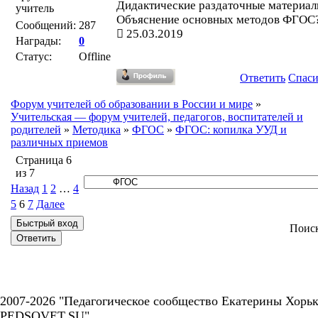
Дидактические раздаточные материа
учитель
Объяснение основных методов ФГОС
Сообщений:
287
25.03.2019
Награды:
0
Статус:
Offline
Ответить
Спас
Форум учителей об образовании в России и мире
»
Учительская — форум учителей, педагогов, воспитателей и
родителей
»
Методика
»
ФГОС
»
ФГОС: копилка УУД и
различных приемов
Страница
6
из
7
Назад
1
2
…
4
5
6
7
Далее
Поис
2007-2026 "Педагогическое сообщество Екатерины Хорьк
PEDSOVET.SU".