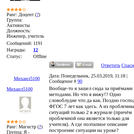
Ранг: Доцент (
?
)
Группа:
Активисты
Должность:
Инженер, учитель
Сообщений:
1191
Награды:
12
Статус:
Offline
Ответить
Спас
Дата: Понедельник, 25.03.2019, 11:18 |
Михаил5100
Сообщение #
90
Вообще-то я зашел сюда за приёмами 
Михаил5100
методами. Но что я вижу!? Одно
словоблудие что да как. Поздно госпо
ФГОС 7 лет как здесь. А из проблемн
ситуаций только 2 в журнале (причём
проблемной она является только для
учителя). А где поэтапное описание
Ранг: Магистр (
?
)
построение ситуации на уроке?
Группа: Я -