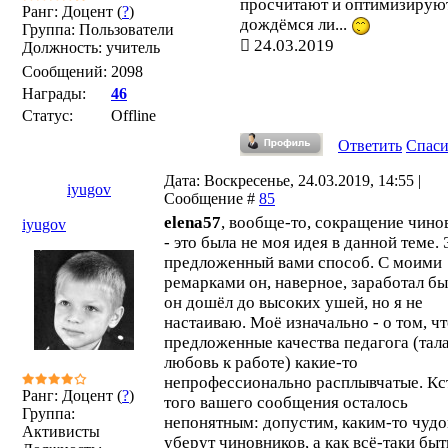
просчитают и оптимизируют
Ранг: Доцент (
?
)
дождёмся ли...
Группа: Пользователи
24.03.2019
Должность: учитель
Сообщений:
2098
Награды:
46
Статус:
Offline
Ответить
Спас
Дата: Воскресенье, 24.03.2019, 14:55 |
iyugov
Сообщение #
85
elena57
, вообще-то, сокращение чино
iyugov
- это была не моя идея в данной теме. 
предложенный вами способ. С моими
ремарками он, наверное, заработал бы
он дошёл до высоких ушей, но я не
настаиваю. Моё изначально - о том, ч
предложенные качества педагога (тала
любовь к работе) какие-то
непрофессионально расплывчатые. Кс
Ранг: Доцент (
?
)
того вашего сообщения осталось
Группа:
непонятным: допустим, каким-то чуд
Активисты
уберут чиновников, а как всё-таки быт