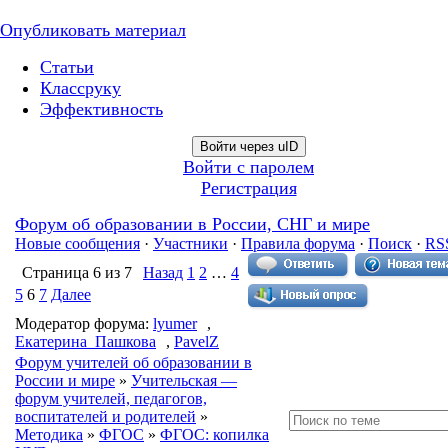
Опубликовать материал
Статьи
Классруку
Эффективность
Войти через uID
Войти с паролем
Регистрация
Форум об образовании в России, СНГ и мире
Новые сообщения
·
Участники
·
Правила форума
·
Поиск
·
RS
Страница
6
из
7
Назад
1
2
…
4
5
6
7
Далее
Модератор форума:
lyumer
,
Екатерина_Пашкова
,
PavelZ
Форум учителей об образовании в
России и мире
»
Учительская —
форум учителей, педагогов,
воспитателей и родителей
»
Методика
»
ФГОС
»
ФГОС: копилка