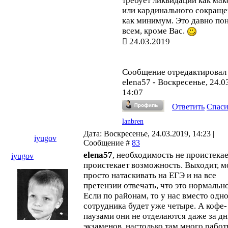
требует ликвидации как ма
или кардинального сокращ
как минимум. Это давно по
всем, кроме Вас.
24.03.2019
Сообщение отредактировал
elena57
-
Воскресенье, 24.0
14:07
Ответить
Спас
lanbren
Дата: Воскресенье, 24.03.2019, 14:23 |
iyugov
Сообщение #
83
elena57
, необходимость не проистекае
iyugov
проистекает возможность. Выходит, 
просто натаскивать на ЕГЭ и на все
претензии отвечать, что это нормально
Если по районам, то у нас вместо одн
сотрудника будет уже четыре. А кофе-
паузами они не отделаются даже за д
экзаменов, настолько там много работ