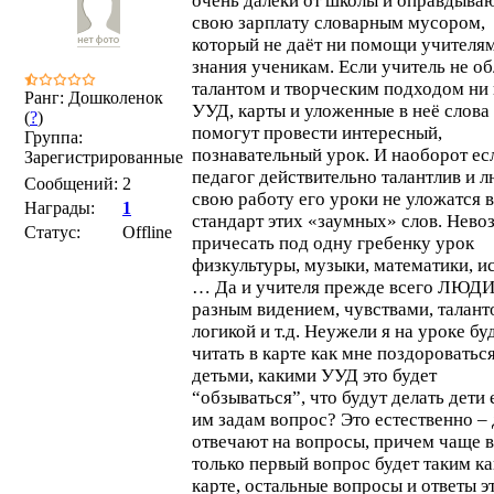
очень далеки от школы и оправдыва
свою зарплату словарным мусором,
который не даёт ни помощи учителям
знания ученикам. Если учитель не о
талантом и творческим подходом ни 
Ранг: Дошколенок
УУД, карты и уложенные в неё слова
(
?
)
помогут провести интересный,
Группа:
познавательный урок. И наоборот ес
Зарегистрированные
педагог действительно талантлив и 
Сообщений:
2
свою работу его уроки не уложатся в
Награды:
1
стандарт этих «заумных» слов. Нев
Статус:
Offline
причесать под одну гребенку урок
физкультуры, музыки, математики, и
… Да и учителя прежде всего ЛЮДИ
разным видением, чувствами, талант
логикой и т.д. Неужели я на уроке бу
читать в карте как мне поздороваться
детьми, какими УУД это будет
“обзываться”, что будут делать дети 
им задам вопрос? Это естественно – 
отвечают на вопросы, причем чаще в
только первый вопрос будет таким ка
карте, остальные вопросы и ответы э