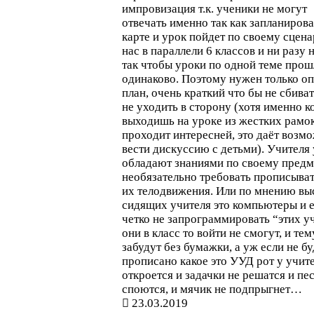
импровизация т.к. ученики не могут
отвечать именно так как запланирова
карте и урок пойдет по своему сцен
нас в параллели 6 классов и ни разу 
так чтобы уроки по одной теме прош
одинаково. Поэтому нужен только о
план, очень краткий что бы не сбиват
не уходить в сторону (хотя именно к
выходишь на уроке из жестких рамо
проходит интересней, это даёт возм
вести дискуссию с детьми). Учителя
обладают знаниями по своему предм
необязательно требовать прописыват
их телодвижения. Или по мнению вы
сидящих учителя это компьютеры и 
четко не запрограммировать “этих у
они в класс то войти не смогут, и тем
забудут без бумажки, а уж если не бу
прописано какое это УУД рот у учите
откроется и задачки не решатся и пе
споются, и мячик не подпрыгнет…
23.03.2019