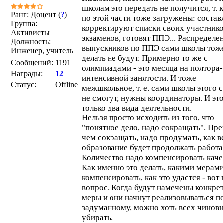
школам это передать не получится, т. к
Ранг: Доцент (
?
)
по этой части тоже загружены: состав
Группа:
корректируют списки своих участник
Активисты
экзаменов, готовят ППЭ... Распределе
Должность:
выпускников по ППЭ сами школы тож
Инженер, учитель
делать не будут. Примерно то же с
Сообщений:
1191
олимпиадами - это месяца на полтора
Награды:
12
интенсивной занятости. И тоже
Статус:
Offline
межшкольное, т. е. сами школы этого 
не смогут, нужны координаторы. И эт
только два вида деятельности.
Нельзя просто исходить из того, что
"понятное дело, надо сокращать". Пр
чем сокращать, надо продумать, как в
образование будет продолжать работа
Количество надо компенсировать каче
Как именно это делать, какими мерам
компенсировать, как это удастся - вот 
вопрос. Когда будут намечены конкре
меры и они начнут реализовываться п
задуманному, можно хоть всех чинов
убирать.