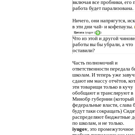
включая все пробники, его 
работа будет парализована.
Ничего, они напрягутся, ис
в эти дни чай- и кофепаузы.
Цитата
iyugov
(
)
Что из этой и другой чинов
работы вы бы убрали, а что
оставили?
Часть полномочий и
ответственности передала б
школам. И теперь уже завуч
сдают им массу отчётов, ко
эти товарищи только в кучу
обобщают и транслируют в
Минобр губернии (который
федеральные власти, слава б
будут таки сокращать) Сидя
распределяют бюджетные д
по школам, и не только.
iyugov
, это промежуточное