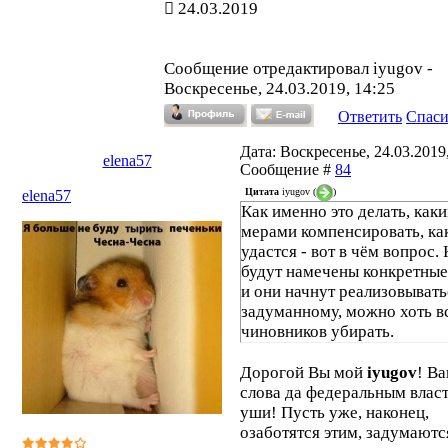
24.03.2019
Сообщение отредактировал
iyugov
-
Воскресенье, 24.03.2019, 14:25
Ответить
Спас
Дата: Воскресенье, 24.03.2019,
elena57
Сообщение #
84
Цитата
iyugov
(
)
elena57
Как именно это делать, как
мерами компенсировать, как
удастся - вот в чём вопрос.
будут намечены конкретны
и они начнут реализовывать
задуманному, можно хоть в
чиновников убирать.
Дорогой Вы мой
iyugov
! В
слова да федеральным власт
уши! Пусть уже, наконец,
озаботятся этим, задумаются