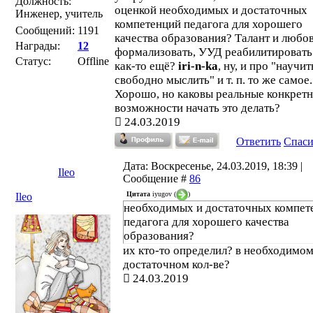
Должность:
оценкой необходимых и достаточных
Инженер, учитель
компетенций педагога для хорошего
Сообщений:
1191
качества образования? Талант и любо
Награды:
12
формализовать, УУД реабилитировать
Статус:
Offline
как-то ещё?
iri-n-ka
, ну, и про "научит
свободно мыслить" и т. п. то же самое..
Хорошо, но каковы реальные конкрет
возможности начать это делать?
24.03.2019
Ответить
Спас
Дата: Воскресенье, 24.03.2019, 18:39 |
Ileo
Сообщение #
86
Цитата
iyugov
(
)
Ileo
необходимых и достаточных компет
педагога для хорошего качества
образования?
их кто-то определил? в необходимом
достаточном кол-ве?
24.03.2019