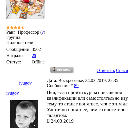
Ранг: Профессор (
?
)
Группа:
Пользователи
Сообщений:
3562
Награды:
25
Статус:
Offline
Ответить
Спас
Дата: Воскресенье, 24.03.2019, 22:35 |
iyugov
Сообщение #
89
Ileo
, если пройти курсы повышения
iyugov
квалификации или самостоятельно из
тему, то станет понятнее, чт
о
с этим де
Уж точно понятнее, чем с гипотетиче
талантом.
24.03.2019