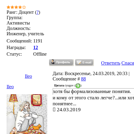
Ранг: Доцент (
?
)
Группа:
Активисты
Должность:
Инженер, учитель
Сообщений:
1191
Награды:
12
Статус:
Offline
Ответить
Спас
Дата: Воскресенье, 24.03.2019, 20:33 |
Ileo
Сообщение #
88
Цитата
iyugov
(
)
Ileo
хотя бы формализованные понятия.
и кому от этого стало легче?...или хо
понятнее...
24.03.2019