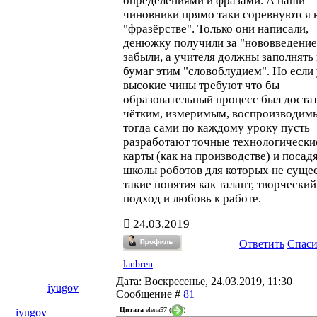
определениями и фразами. А наши
чиновники прямо таки соревнуются 
"фразёрстве". Только они написали,
денюжку получили за "нововведение
забыли, а учителя должны заполнять
бумаг этим "словоблудием". Но если
высокие чины требуют что бы
образовательный процесс был доста
чётким, измеримым, воспроизводим
тогда сами по каждому уроку пусть
разработают точные технологически
карты (как на производстве) и посадя
школы роботов для которых не суще
такие понятия как талант, творческий
подход и любовь к работе.
24.03.2019
Ответить
Спас
lanbren
Дата: Воскресенье, 24.03.2019, 11:30 |
iyugov
Сообщение #
81
Цитата
elena57
(
)
iyugov