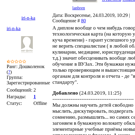
lanbren
Дата: Воскресенье, 24.03.2019, 10:29 |
iri-n-ka
Сообщение #
80
А диплом вообще о чем нибудь гово
iri-n-ka
технологическая карта (на которую 
куча времени) - гарант успешного у
не верить специалистам ( в любой об
кулинарии, медицине, юриспруденци
т.д.) значит обесценивать вообще лю
обучение в ВУЗах. Эти бумажки ну
Ранг: Дошколенок
только проверяющим и вышестоящи
(
?
)
органам для контроля и отчета - де "
Группа:
стандарту".
Зарегистрированные
Сообщений:
2
Добавлено
(24.03.2019, 11:25)
Награды:
1
---------------------------------------------
Статус:
Offline
Мы должны научить детей свободно
мыслить, дискутировать, подвергать
сомнению, размышлять... но самих с
загоняем в бумажную волокиту обкл
элементарные учебные приёмы нов