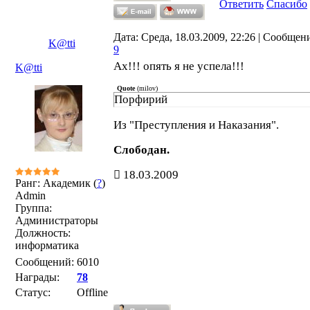
Ответить
Спасибо
Дата: Среда, 18.03.2009, 22:26 | Сообщен
K@tti
9
Ах!!! опять я не успела!!!
K@tti
Quote
(
milov
)
Порфирий
Из "Преступления и Наказания".
Слободан.
18.03.2009
Ранг: Академик (
?
)
Admin
Группа:
Администраторы
Должность:
информатика
Сообщений:
6010
Награды:
78
Статус:
Offline