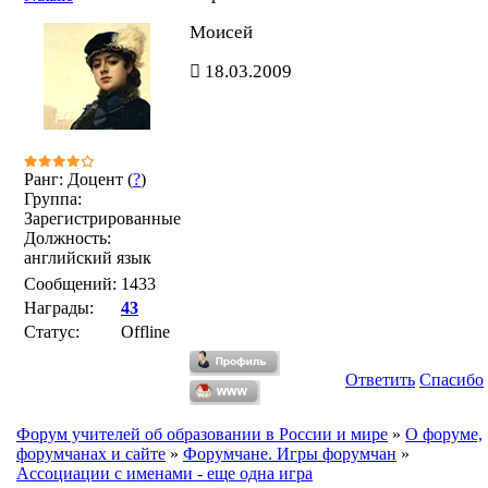
Моисей
18.03.2009
Ранг: Доцент (
?
)
Группа:
Зарегистрированные
Должность:
английский язык
Сообщений:
1433
Награды:
43
Статус:
Offline
Ответить
Спасибо
Форум учителей об образовании в России и мире
»
О форуме,
форумчанах и сайте
»
Форумчане. Игры форумчан
»
Ассоциации с именами - еще одна игра