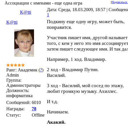
Ассоциации с именами - еще одна игра
[
Подписаться 
Дата: Среда, 18.03.2009, 18:57 | Сообщен
K@tti
1
Подкину еще одну игру, может быть,
K@tti
понравится.
Участник пишет имя, другой называет
того, с кем у него это имя ассоциирует
затем пишет следующее имя. И так дал
Например, 1 ход. Владимир.
2 ход - Владимир Путин.
Ранг: Академик (
?
)
Admin
Василий.
Группа:
Администраторы
3 ход - Василий, мой сосед по этажу,
Должность:
любит громкую музыку. Ахиллес.
информатика
И т.д.
Сообщений:
6010
Награды:
78
Начинаем.
Статус:
Offline
Акакий.