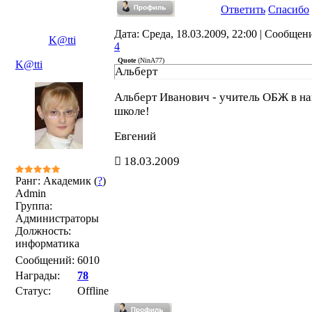
Ответить
Спасибо
Дата: Среда, 18.03.2009, 22:00 | Сообщен
K@tti
4
Quote
(
NinA77
)
K@tti
Альберт
Альберт Иванович - учитель ОБЖ в н
школе!
Евгений
18.03.2009
Ранг: Академик (
?
)
Admin
Группа:
Администраторы
Должность:
информатика
Сообщений:
6010
Награды:
78
Статус:
Offline