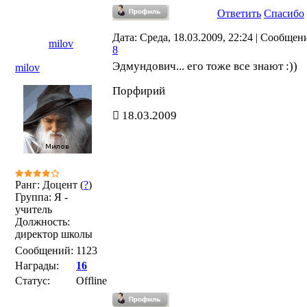
Ответить
Спасибо
Дата: Среда, 18.03.2009, 22:24 | Сообщен
milov
8
Эдмундович... его тоже все знают :))
milov
Порфирий
18.03.2009
Ранг: Доцент (
?
)
Группа: Я -
учитель
Должность:
директор школы
Сообщений:
1123
Награды:
16
Статус:
Offline