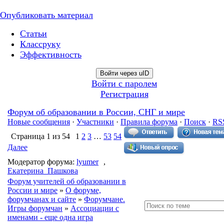
Опубликовать материал
Статьи
Классруку
Эффективность
Войти через uID
Войти с паролем
Регистрация
Форум об образовании в России, СНГ и мире
Новые сообщения
·
Участники
·
Правила форума
·
Поиск
·
RS
Страница
1
из
54
1
2
3
…
53
54
Далее
Модератор форума:
lyumer
,
Екатерина_Пашкова
Форум учителей об образовании в
России и мире
»
О форуме,
форумчанах и сайте
»
Форумчане.
Игры форумчан
»
Ассоциации с
именами - еще одна игра