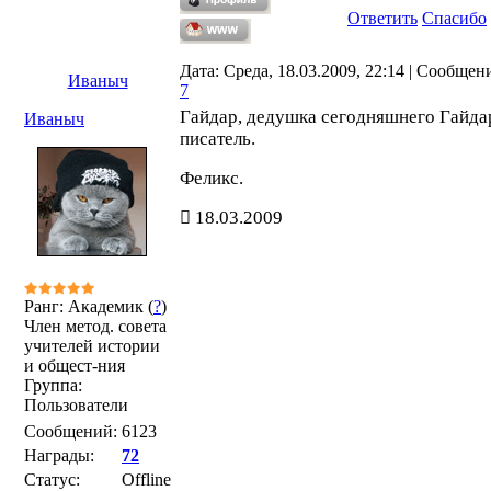
Ответить
Спасибо
Дата: Среда, 18.03.2009, 22:14 | Сообщен
Иваныч
7
Гайдар, дедушка сегодняшнего Гайда
Иваныч
писатель.
Феликс.
18.03.2009
Ранг: Академик (
?
)
Член метод. совета
учителей истории
и общест-ния
Группа:
Пользователи
Сообщений:
6123
Награды:
72
Статус:
Offline