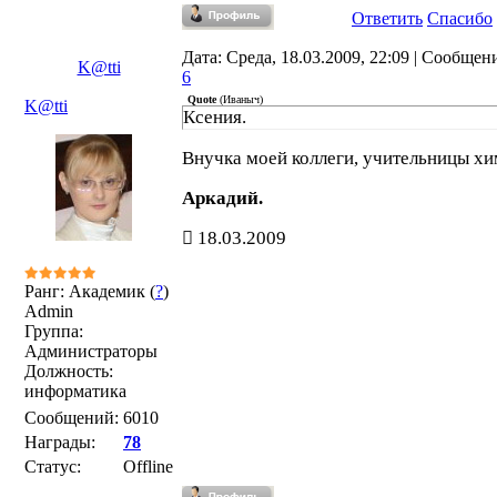
Ответить
Спасибо
Дата: Среда, 18.03.2009, 22:09 | Сообщен
K@tti
6
Quote
(
Иваныч
)
K@tti
Ксения.
Внучка моей коллеги, учительницы хи
Аркадий.
18.03.2009
Ранг: Академик (
?
)
Admin
Группа:
Администраторы
Должность:
информатика
Сообщений:
6010
Награды:
78
Статус:
Offline