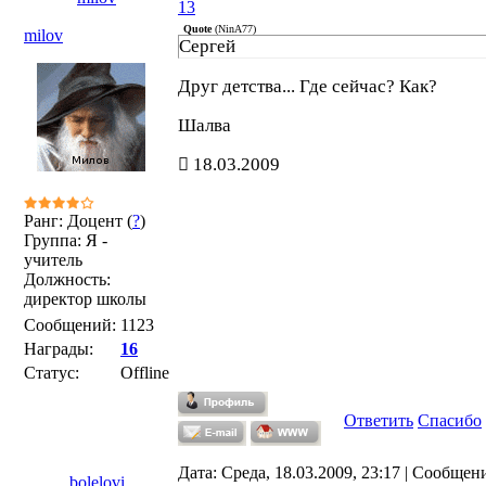
13
Quote
(
NinA77
)
milov
Сергей
Друг детства... Где сейчас? Как?
Шалва
18.03.2009
Ранг: Доцент (
?
)
Группа: Я -
учитель
Должность:
директор школы
Сообщений:
1123
Награды:
16
Статус:
Offline
Ответить
Спасибо
Дата: Среда, 18.03.2009, 23:17 | Сообщен
bolelovi