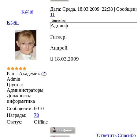
Дата: Среда, 18.03.2009, 22:38 | Сообщен
K@tti
11
Quote
(
leo
)
K@tti
Адольф
Гитлер.
Андрей.
18.03.2009
Ранг: Академик (
?
)
Admin
Группа:
Администраторы
Должность:
информатика
Сообщений:
6010
Награды:
78
Статус:
Offline
Ответить
Спасибо