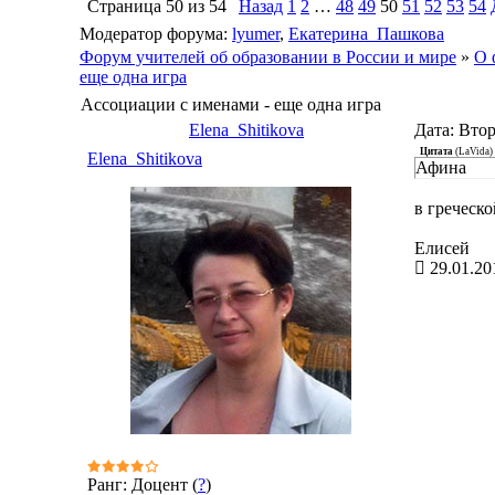
Страница
50
из
54
Назад
1
2
…
48
49
50
51
52
53
54
Модератор форума:
lyumer
,
Екатерина_Пашкова
Форум учителей об образовании в России и мире
»
О 
еще одна игра
Ассоциации с именами - еще одна игра
Elena_Shitikova
Дата: Втор
Цитата
(
LaVida
)
Elena_Shitikova
Афина
в греческ
Елисей
29.01.20
Ранг: Доцент (
?
)