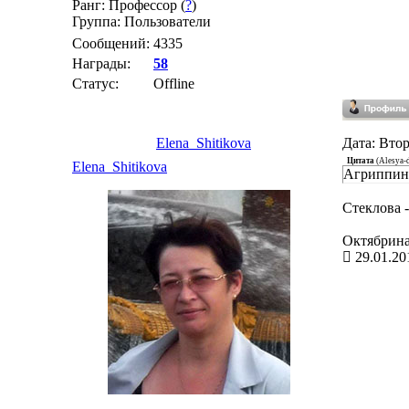
Ранг: Профессор (
?
)
Группа: Пользователи
Сообщений:
4335
Награды:
58
Статус:
Offline
Elena_Shitikova
Дата: Втор
Цитата
(
Alesya-
Elena_Shitikova
Агриппин
Стеклова -
Октябрин
29.01.20