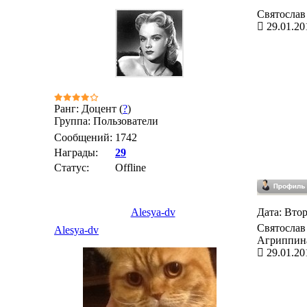
Святослав
29.01.20
Ранг: Доцент (
?
)
Группа: Пользователи
Сообщений:
1742
Награды:
29
Статус:
Offline
Alesya-dv
Дата: Втор
Святослав
Alesya-dv
Агриппин
29.01.20