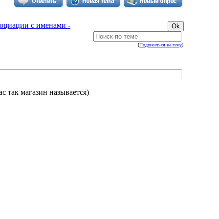
оциации с именами -
[
Подписаться на тему
]
с так магазин называется)