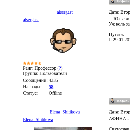
alsergast
Дата: Втор
... Юльев
alsergast
Уж коль за
Путята.
29.01.20
Ранг: Профессор (
?
)
Группа: Пользователи
Сообщений:
4335
Награды:
58
Статус:
Offline
Elena_Shitikova
Дата: Втор
АФИНА - в
Elena_Shitikova
Святослав