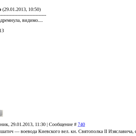
о
(29.01.2013, 10:50)
-------------------------------
здремнула, видимо....
13
ник, 29.01.2013, 11:30 | Сообщение #
740
шатич — воевода Киевского вел. кн. Святополка II Изяславич