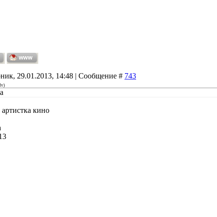
ник, 29.01.2013, 14:48 | Сообщение #
743
dv
)
а
 артистка кино
а
13