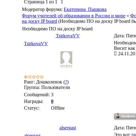
Страница
1
из
1
1
Модератор форума:
Екатерина_Пашкова
Форум учителей об образовании в России и мире
»
Фо
на доску IP board
(Необходимо ПО на доску IP board б
Необходимо ПО на доску IP board
TsirkovaVV
Дата: Пятн
Необходимо
TsirkovaVV
Висит как 
24.11.20
Ранг: Дошколенок (
?
)
Группа: Пользователи
Сообщений:
3
Награды:
0
Статус:
Offline
alsergast
Дата: Пятн
Это вот
та
alsergast