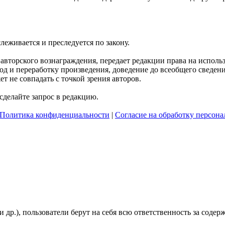
слеживается и преследуется по закону.
я авторского вознаграждения, передает редакции права на испол
д и переработку произведения, доведение до всеобщего сведения 
 не совпадать с точкой зрения авторов.
делайте запрос в редакцию.
Политика конфиденциальности
|
Согласие на обработку персон
и др.), пользователи берут на себя всю ответственность за сод