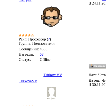
24.11.20
Ранг: Профессор (
?
)
Группа: Пользователи
Сообщений:
4335
Награды:
58
Статус:
Offline
TsirkovaVV
Дата: Четв
Да она. Чт
TsirkovaVV
30.11.20