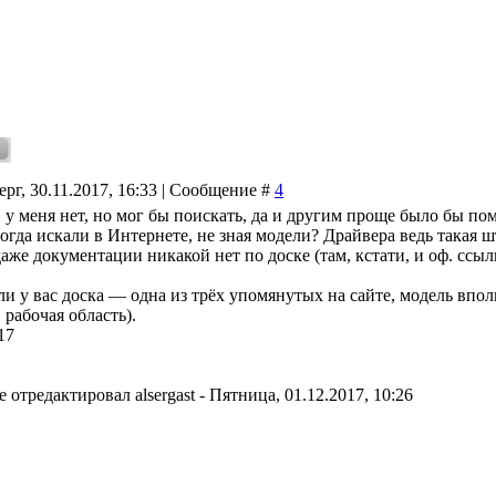
ерг, 30.11.2017, 16:33 | Сообщение #
4
 у меня нет, но мог бы поискать, да и другим проще было бы пом
тогда искали в Интернете, не зная модели? Драйвера ведь такая 
же документации никакой нет по доске (там, кстати, и оф. ссыл
сли у вас доска — одна из трёх упомянутых на сайте, модель впо
 рабочая область).
17
е отредактировал
alsergast
-
Пятница, 01.12.2017, 10:26