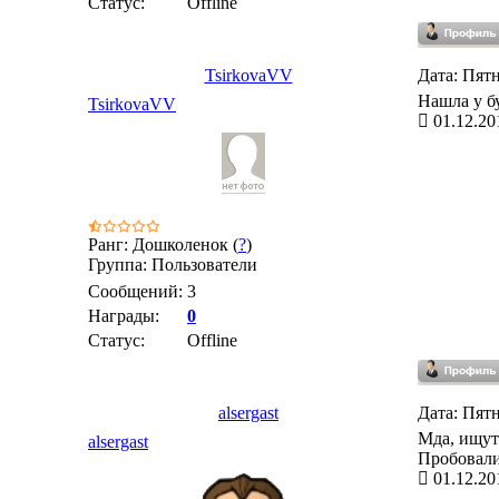
Статус:
Offline
TsirkovaVV
Дата: Пятн
Нашла у бу
TsirkovaVV
01.12.20
Ранг: Дошколенок (
?
)
Группа: Пользователи
Сообщений:
3
Награды:
0
Статус:
Offline
alsergast
Дата: Пятн
Мда, ищут 
alsergast
Пробовали
01.12.20