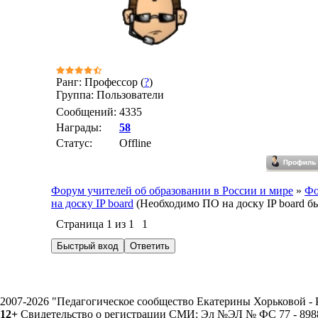
Ранг: Профессор (
?
)
Группа: Пользователи
Сообщений:
4335
Награды:
58
Статус:
Offline
Форум учителей об образовании в России и мире
»
Фо
на доску IP board
(Необходимо ПО на доску IP board б
Страница
1
из
1
1
2007-2026 "Педагогическое сообщество Екатерины Хорьковой 
12+
Свидетельство о регистрации СМИ: Эл №ЭЛ № ФС 77 - 89883