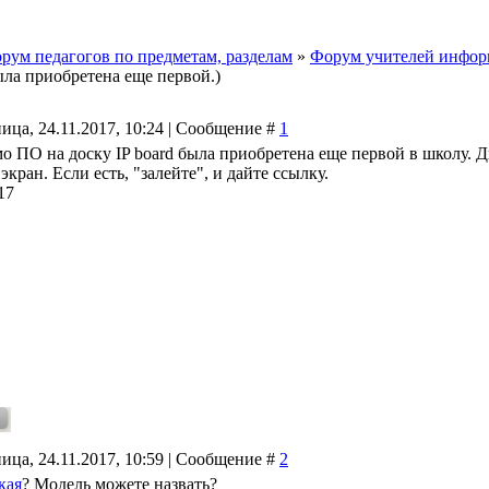
рум педагогов по предметам, разделам
»
Форум учителей инфор
ыла приобретена еще первой.)
ица, 24.11.2017, 10:24 | Сообщение #
1
 ПО на доску IP board была приобретена еще первой в школу. Ди
экран. Если есть, "залейте", и дайте ссылку.
17
ица, 24.11.2017, 10:59 | Сообщение #
2
кая
? Модель можете назвать?