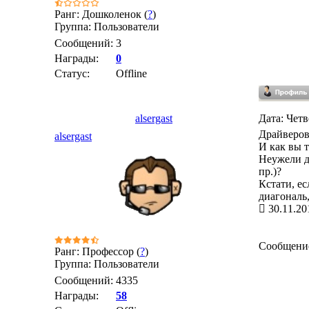
Ранг: Дошколенок (
?
)
Группа: Пользователи
Сообщений:
3
Награды:
0
Статус:
Offline
alsergast
Дата: Четв
Драйверов
alsergast
И как вы 
Неужели да
пр.)?
Кстати, е
диагональ,
30.11.20
Сообщени
Ранг: Профессор (
?
)
Группа: Пользователи
Сообщений:
4335
Награды:
58