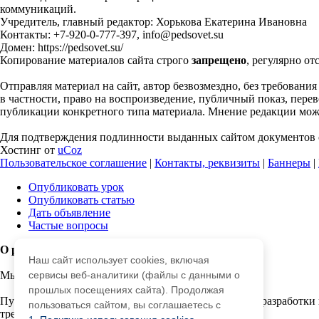
коммуникаций.
Учредитель, главный редактор: Хорькова Екатерина Ивановна
Контакты: +7-920-0-777-397, info@pedsovet.su
Домен: https://pedsovet.su/
Копирование материалов сайта строго
запрещено
, регулярно от
Отправляя материал на сайт, автор безвозмездно, без требовани
в частности, право на воспроизведение, публичный показ, перево
публикации конкретного типа материала. Мнение редакции может
Для подтверждения подлинности выданных сайтом документов с
Хостинг от
uCoz
Пользовательское соглашение
|
Контакты, реквизиты
|
Баннеры
|
Опубликовать урок
Опубликовать статью
Дать объявление
Частые вопросы
О работе с сайтом
Наш сайт использует cookies, включая
Мы используем cookie.
сервисы веб-аналитики (файлы с данными о
прошлых посещениях сайта). Продолжая
Публикуя материалы на сайте (комментарии, статьи, разработки 
пользоваться сайтом, вы соглашаетесь с
третьми лицами.