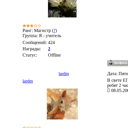
Ранг: Магистр (
?
)
Группа: Я - учитель
Сообщений:
424
Награды:
2
Статус:
Offline
lardm
Дата: Пятн
В свете ЕГ
lardm
ребят 2 ч
08.05.20