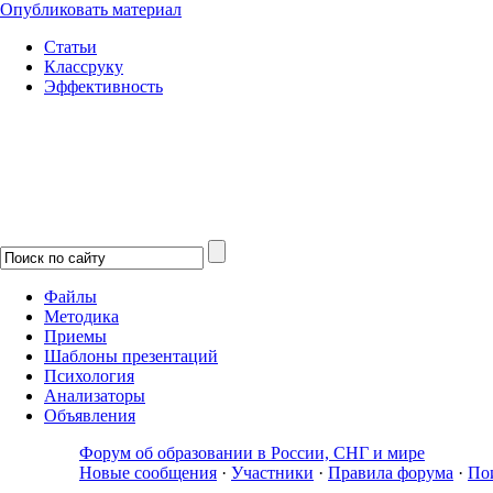
Опубликовать материал
Статьи
Классруку
Эффективность
Файлы
Методика
Приемы
Шаблоны презентаций
Психология
Анализаторы
Объявления
Форум об образовании в России, СНГ и мире
Новые сообщения
·
Участники
·
Правила форума
·
По