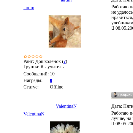
Работаю п
lardm
не удалос
нравиться
учебникам
08.05.20
Ранг: Дошколенок (
?
)
Группа: Я - учитель
Сообщений:
10
Награды:
0
Статус:
Offline
ValentinaN
Дата: Пятн
Работаю п
ValentinaN
лучше, на
08.05.20