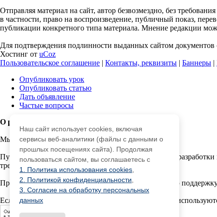
Отправляя материал на сайт, автор безвозмездно, без требовани
в частности, право на воспроизведение, публичный показ, перево
публикации конкретного типа материала. Мнение редакции может
Для подтверждения подлинности выданных сайтом документов с
Хостинг от
uCoz
Пользовательское соглашение
|
Контакты, реквизиты
|
Баннеры
|
Опубликовать урок
Опубликовать статью
Дать объявление
Частые вопросы
О работе с сайтом
Наш сайт использует cookies, включая
Мы используем cookie.
сервисы веб-аналитики (файлы с данными о
прошлых посещениях сайта). Продолжая
Публикуя материалы на сайте (комментарии, статьи, разработки 
пользоваться сайтом, вы соглашаетесь с
третьми лицами.
1. Политика использования cookies
,
2. Политикой конфиденциальности
,
При этом редакция сайта готова оказывать всяческую поддержку
3. Согласие на обработку персональных
Если вы обнаружили, что на нашем сайте незаконно используют
данных