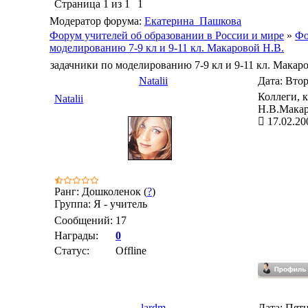
Страница
1
из
1
1
Модератор форума:
Екатерина_Пашкова
Форум учителей об образовании в России и мире
»
Фо
моделированию 7-9 кл и 9-11 кл. Макаровой Н.В.
задачники по моделированию 7-9 кл и 9-11 кл. Макар
Natalii
Дата: Втор
Коллеги, 
Natalii
Н.В.Мака
17.02.20
Ранг: Дошколенок (
?
)
Группа: Я - учитель
Сообщений:
17
Награды:
0
Статус:
Offline
lardm
Дата: Пятн