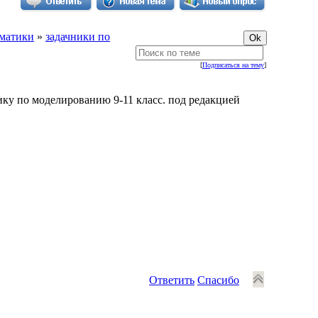
матики
»
задачники по
[
Подписаться на тему
]
нику по моделированию 9-11 класс. под редакцией
Ответить
Спасибо