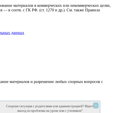
ьзование материалов в коммерческих или некоммерческих целях,
— в соотв. с ГК РФ. (ст. 1270 и др.). См. также Правила
альных данных
ержание материалов и разрешение любых спорных вопросов с
лены.
х
Спорная ситуация с родителями или администрацией? Ищете
выход из проблемы на уроке или с учеником?