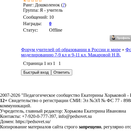
Ранг: Дошколенок (
?
)
Группа: Я - учитель
Сообщений:
10
Награды:
0
Статус:
Offline
Форум учителей об образовании в России и мире
»
Фо
моделированию 7-9 кл и 9-11 кл. Макаровой Н.В.
Страница
1
из
1
1
2007-2026 "Педагогическое сообщество Екатерины Хорьковой 
12+
Свидетельство о регистрации СМИ: Эл №ЭЛ № ФС 77 - 89883
коммуникаций.
Учредитель, главный редактор: Хорькова Екатерина Ивановна
Контакты: +7-920-0-777-397, info@pedsovet.su
Домен: https://pedsovet.su/
Копирование материалов сайта строго
запрещено
, регулярно от