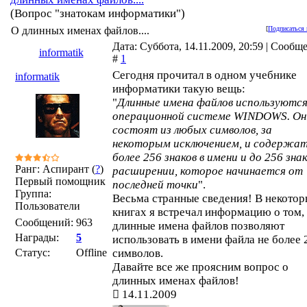
(Вопрос "знатокам информатики")
О длинных именах файлов....
[
Подписаться 
Дата: Суббота, 14.11.2009, 20:59 | Сообщ
informatik
#
1
Сегодня прочитал в одном учебнике
informatik
информатики такую вещь:
"
Длинные имена файлов используются
операционной системе WINDOWS. Он
состоят из любых символов, за
некоторым исключением, и содержат
более 256 знаков в имени и до 256 знак
Ранг: Аспирант (
?
)
расширении, которое начинается от
Первый помощник
последней точки
".
Группа:
Весьма странные сведения! В некото
Пользователи
книгах я встречал информацию о том,
Сообщений:
963
длинные имена файлов позволяют
Награды:
5
использовать в имени файла не более 
Статус:
Offline
символов.
Давайте все же проясним вопрос о
длинных именах файлов!
14.11.2009