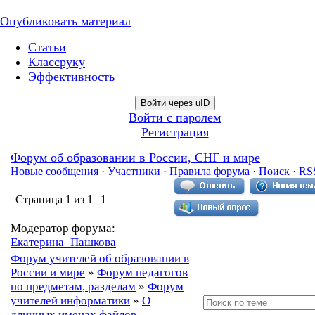
Опубликовать материал
Статьи
Классруку
Эффективность
Войти через uID
Войти с паролем
Регистрация
Форум об образовании в России, СНГ и мире
Новые сообщения
·
Участники
·
Правила форума
·
Поиск
·
RS
Страница
1
из
1
1
Модератор форума:
Екатерина_Пашкова
Форум учителей об образовании в
России и мире
»
Форум педагогов
по предметам, разделам
»
Форум
учителей информатики
»
О
длинных именах файлов....