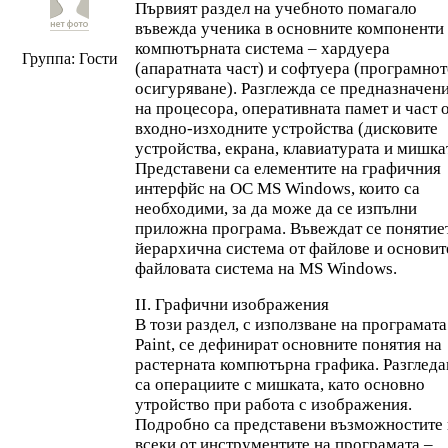
Първият раздел на учебното помагало
въвежда ученика в основните компоненти
компютърната система – хардуера
Группа: Гости
(апаратната част) и софтуера (програмно
осигуряване). Разглежда се предназначен
на процесора, оперативната памет и част 
входно-изходните устройства (дисковите
устройства, екрана, клавиатурата и мишка
Представени са елементите на графичния
интерфйс на ОС MS Windows, които са
необходими, за да може да се изпълни
приложна програма. Въвеждат се понятие
йерархична система от файлове и основит
файловата система на MS Windows.
II. Графични изображения
В този раздел, с използване на програмата
Paint, се дефинират основните понятия на
растерната компютърна графика. Разгледа
са операциите с мишката, като основно
утройство при работа с изображения.
Подробно са представени възможностите 
всеки от инструментите на програмата –