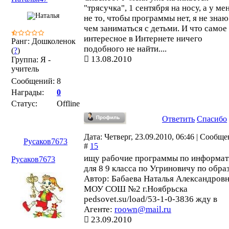
"трясучка", 1 сентября на носу, а у ме
не то, чтобы программы нет, я не знаю
чем заниматься с детьми. И что самое
интересное в Интернете ничего
Ранг: Дошколенок
подобного не найти....
(
?
)
13.08.2010
Группа: Я -
учитель
Сообщений:
8
Награды:
0
Статус:
Offline
Ответить
Спасибо
Дата: Четверг, 23.09.2010, 06:46 | Сообщ
Русаков7673
#
15
ищу рабочие программы по информат
Русаков7673
для 8 9 класса по Угриновичу по обра
Автор: Бабаева Наталья Александров
МОУ СОШ №2 г.Ноябрьска
pedsovet.su/load/53-1-0-3836 жду в
Агенте:
roown@mail.ru
23.09.2010