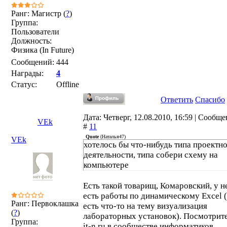
Ранг: Магистр (
?
)
Группа:
Пользователи
Должность:
Физика (In Future)
Сообщений:
444
Награды:
4
Статус:
Offline
Ответить
Спасибо
Дата: Четверг, 12.08.2010, 16:59 | Сообщ
VEk
#
11
Quote
(
Наталья47
)
VEk
хотелось бы что-нибудь типа проектн
деятельности, типа собери схему на
компьютере
Есть такой товарищ, Комаровский, у н
есть работы по динамическому Excel 
Ранг: Первоклашка
есть что-то на тему визуализация
(
?
)
лабораторных установок). Посмотрите
Группа:
it-n.ru в сообществе информатиков