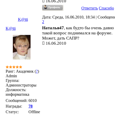
16.06.2010
Ответить
Спасибо
Дата: Среда, 16.06.2010, 18:34 | Сообщен
K@tti
2
Наталья47
, как будто бы очень давно
K@tti
такой вопрос поднимался на форуме.
Может, дать САПР?
16.06.2010
Ранг: Академик (
?
)
Admin
Группа:
Администраторы
Должность:
информатика
Сообщений:
6010
Награды:
78
Статус:
Offline