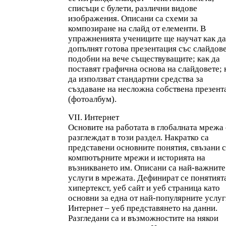
списъци с булети, различни видове
изображения. Описани са схеми за
композиране на слайд от елементи. В
упражненията учениците ще научат как да
допълнят готова презентация със слайдове
подобни на вече съществуващите; как да
поставят графична основа на слайдовете; 
да използват стандартни средства за
създаване на несложна собствена презент
(фотоалбум).
VII. Интернет
Основите на работата в глобалната мрежа 
разглеждат в този раздел. Накратко са
представени основните понятия, свъзани с
компютърните мрежи и историята на
възникването им. Описани са най-важните
услуги в мрежата. Дефинират се понятият
хипертекст, уеб сайт и уеб страница като
основни за една от най-популярните услуг
Интернет – уеб представянето на данни.
Разгледани са и възможностите на някои