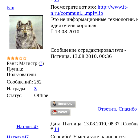
Посмотрите вот это:
http://www.it-
tvm
n.ru/communi....mpl=lib
Это не информационные технологии, 
идея очень хорошая.
13.08.2010
Сообщение отредактировал
tvm
-
Пятница, 13.08.2010, 00:36
Ранг: Магистр (
?
)
Группа:
Пользователи
Сообщений:
252
Награды:
3
Статус:
Offline
Ответить
Спасибо
Дата: Пятница, 13.08.2010, 08:37 | Сооб
Наталья47
#
14
Спасибо! У меня уже начинается
Наталья47