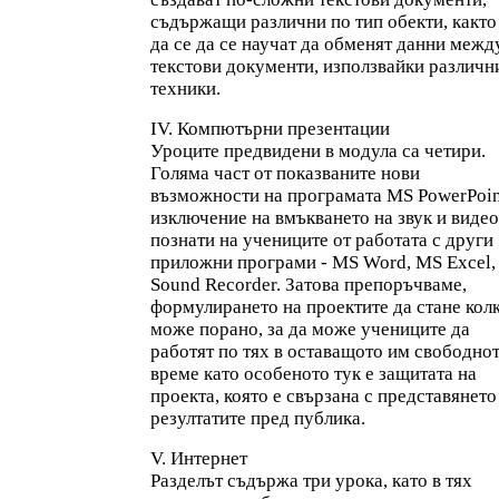
съдържащи различни по тип обекти, както
да се да се научат да обменят данни межд
текстови документи, използвайки различн
техники.
ІV. Компютърни презентации
Уроците предвидени в модула са четири.
Голяма част от показваните нови
възможности на програмата MS PowerPoin
изключение на вмъкването на звук и видео
познати на учениците от работата с други
приложни програми - MS Word, MS Excel,
Sound Recorder. Затова препоръчваме,
формулирането на проектите да стане кол
може по­рано, за да може учениците да
работят по тях в оставащото им свободно
време като особеното тук е защитата на
проекта, която е свързана с представянето
резултатите пред публика.
V. Интернет
Разделът съдържа три урока, като в тях