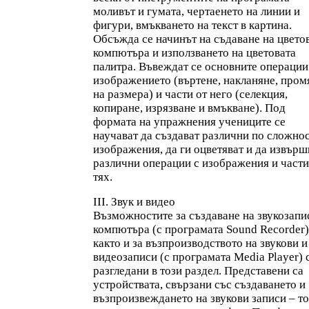
моливът и гумата, чертаенето на линии и
фигури, вмъкването на текст в картина.
Обсъжда се начинът на съдаване на цветов
компютъра и използването на цветовата
палитра. Въвеждат се основните операции
изображението (въртене, накланяне, пром
на размера) и части от него (селекция,
копиране, изрязване и вмъкване). Под
формата на упражнения учениците се
научават да създават различни по сложно
изображения, да ги оцветяват и да извърш
различни операции с изображения и части
тях.
III. Звук и видео
Възможностите за създаване на звукозапи
компютъра (с програмата Sound Recorder)
както и за възпроизводството на звукови и
видеозаписи (с програмата Media Player) 
разгледани в този раздел. Представени са
устройствата, свързани със създаването и
възпроизвеждането на звукови записи – т