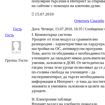
популярни търсачки в Интернет за открив
на сайтове с помощта на ключови думи.
15.07.2010
Ответить
Спасибо
Гость
Дата: Четверг, 15.07.2010, 16:35 | Сообщение
I. Компютърна система
Гость
Уроците от този модул са сравнително
разнородни - характеристики на хардуера
настройки на ОС, антивирусни програми.
Това, което ги обединява е необходимостт
учениците да овладеят някои допълнителн
Группа: Гости
умения, заложени в ДОИ. От методическа
гледна точка тези уроци позволяват да се 
по-голяма свобода на учениците - да
експериментират, да търсят необходимата
информация в Интернет - и така да постиг
знанията и уменията заложени в целите на
уроците.
II. Електронни таблици
Вторият раздел на учебното помагало