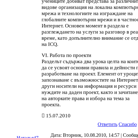
учениците добиват представа за различни
видове организация на локална компютър
мрежа и технологиите на изграждане на
глобалните компютърни мрежи и в частно
Интернет. Основен момент в раздела е
разглеждането на услуги за разговор в ре
време, като допълнително внимание се от
на ICQ.
VI. Работа по проекти
Разделът съдържа два урока целта на коит
да се усвоят основни правила и дейности 
разработване на проект. Елемент от уроци
запознаване с възможностите на Интернет
други носители на информация и ресурси 
нуждите на даден проект, както и зачитан
на авторките права и избора на тема за
проекта.
15.07.2010
Ответить
Спасибо
Дата: Вторник, 10.08.2010, 14:57 | Сооб
Наталья47