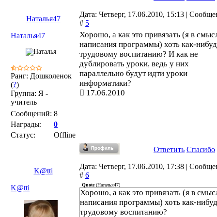
Дата: Четверг, 17.06.2010, 15:13 | Сообщ
Наталья47
#
5
Хорошо, а как это привязать (я в смыс
Наталья47
написания программы) хоть как-нибуд
трудовому воспитанию? И как не
дублировать уроки, ведь у них
параллельно будут идти уроки
Ранг: Дошколенок
информатики?
(
?
)
17.06.2010
Группа: Я -
учитель
Сообщений:
8
Награды:
0
Статус:
Offline
Ответить
Спасибо
Дата: Четверг, 17.06.2010, 17:38 | Сообщ
K@tti
#
6
Quote
(
Наталья47
)
K@tti
Хорошо, а как это привязать (я в смыс
написания программы) хоть как-нибуд
трудовому воспитанию?