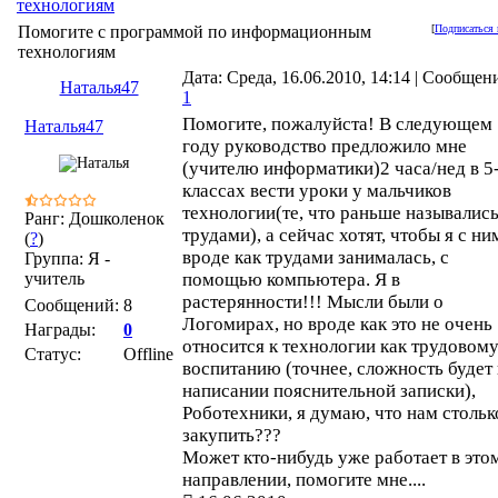
технологиям
Помогите с программой по информационным
[
Подписаться 
технологиям
Дата: Среда, 16.06.2010, 14:14 | Сообщен
Наталья47
1
Помогите, пожалуйста! В следующем
Наталья47
году руководство предложило мне
(учителю информатики)2 часа/нед в 5
классах вести уроки у мальчиков
технологии(те, что раньше называлис
Ранг: Дошколенок
трудами), а сейчас хотят, чтобы я с ни
(
?
)
вроде как трудами занималась, с
Группа: Я -
учитель
помощью компьютера. Я в
растерянности!!! Мысли были о
Сообщений:
8
Логомирах, но вроде как это не очень
Награды:
0
относится к технологии как трудовом
Статус:
Offline
воспитанию (точнее, сложность будет 
написании пояснительной записки),
Роботехники, я думаю, что нам стольк
закупить???
Может кто-нибудь уже работает в это
направлении, помогите мне....