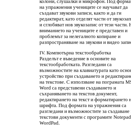
колони, слушалки и микрофон. Под форма
на упражнения учениците се научават да
създават звукови записи, както и да ги
редактират, като отделят части от звукоза
и сглобяват нов звукозапис от тези части. 
вниманието на учениците е представен и
проблемът за нелегалното копиране и
разпространяване на звукови и видео запи
ІV. Компютърна текстообработка
Разделът е въведение в основите на
текстообработката. Разгледани са
възможностите на клавиатурата като осно
устройство при създаването и редактиран
на текстове. С използване на пограмата M
Word са представени създаването и
съхраняването на текстов документ,
редактирането на текст и форматирането 
шрифта. Под формата на упражнения са
разгледани и възможностите за създаване
текстови документи с програмите Notepad
WordPad.