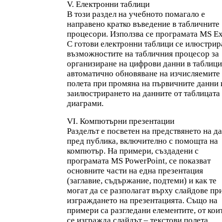
V. Електронни таблици
В този раздел на учебното помагало е
направено кратко въведение в табличните
процесори. Използва се програмата MS Ex
С готови електронни таблици се илюстрир
възможностите на табличния процесор за
организиране на цифрови данни в таблици,
автоматично обновяване на изчисляемите
полета при промяна на първичните данни 
заилюстрирането на данните от таблицата
диаграми.
VI. Компютърни презентации
Разделът е посветен на предствянето на д
пред публика, включително с помощта на
компютър. На примери, създадени с
програмата MS PowerPoint, се показват
основните части на една презентация
(заглавие, съдържание, подтеми) и как те
могат да се разполагат върху слайдове пр
изграждането на презентацията. Също на
примери са разгледани елементите, от кои
се изгражда слайдът – текстови полета,