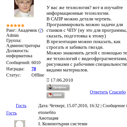
У вас же технология? вот и изучайте
информационные технологии.
В САПР можно детали чертить.
Программировать можно задачи для
станков с ЧПУ (ну это для программы,
Ранг: Академик (
?
)
Admin
сказать, подготовка к этому)
Группа:
В презентации можно показать, как
Администраторы
строгать и забивать гвозди.
Должность:
Можно знакомить детей с помощью т
информатика
же технологий с видеофрграгментами
Сообщений:
6010
рисунками с рабочими специальностя
Награды:
78
видами материалов.
Статус:
Offline
17.06.2010
Ответить
Спасибо
Гость
Дата: Четверг, 15.07.2010, 16:32 | Сообщение
etone6to
Гость
Анотация
I. Компютърни системи