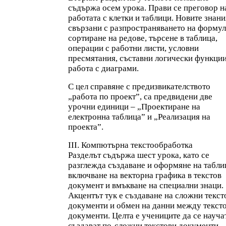
съдържа осем урока. Прави се преговор н
работата с клетки и таблици. Новите знани
свързани с разпространяването на формул
сортиране на редове, търсене в таблица,
операции с работни листи, условни
пресмятания, съставни логически функции
работа с диаграми.
С цел справяне с предизвикателството
„работа по проект”, са предвидени две
урочни единици – „Проектиране на
електронна таблица” и „Реализация на
проекта”.
III. Компютърна текстообработка
Разделът съдържа шест урока, като се
разглежда създаване и оформяне на табли
включване на векторна графика в текстов
документ и вмъкване на специални знаци.
Акцентът тук е създаване на сложни текст
документи и обмен на данни между текст
документи. Целта е учениците да се науча
създават по-сложни текстови документи,