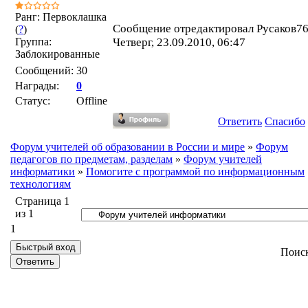
Ранг: Первоклашка
Сообщение отредактировал
Русаков7
(
?
)
Группа:
Четверг, 23.09.2010, 06:47
Заблокированные
Сообщений:
30
Награды:
0
Статус:
Offline
Ответить
Спасибо
Форум учителей об образовании в России и мире
»
Форум
педагогов по предметам, разделам
»
Форум учителей
информатики
»
Помогите с программой по информационным
технологиям
Страница
1
из
1
1
Поис