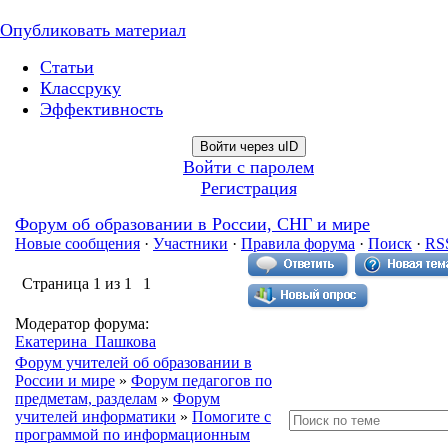
Опубликовать материал
Статьи
Классруку
Эффективность
Войти через uID
Войти с паролем
Регистрация
Форум об образовании в России, СНГ и мире
Новые сообщения
·
Участники
·
Правила форума
·
Поиск
·
RS
Страница
1
из
1
1
Модератор форума:
Екатерина_Пашкова
Форум учителей об образовании в
России и мире
»
Форум педагогов по
предметам, разделам
»
Форум
учителей информатики
»
Помогите с
программой по информационным