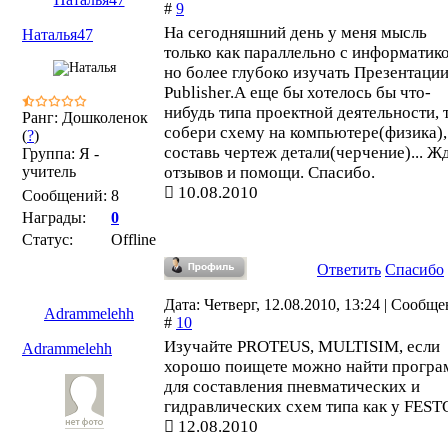
#
9
На сегодняшний день у меня мысль
Наталья47
только как параллельно с информатико
но более глубоко изучать Презентации
Publisher.А еще бы хотелось бы что-
нибудь типа проектной деятельности, 
Ранг: Дошколенок
собери схему на компьютере(физика),
(
?
)
составь чертеж детали(черчение)... Ж
Группа: Я -
учитель
отзывов и помощи. Спасибо.
10.08.2010
Сообщений:
8
Награды:
0
Статус:
Offline
Ответить
Спасибо
Дата: Четверг, 12.08.2010, 13:24 | Сообщ
Adrammelehh
#
10
Изучайте PROTEUS, MULTISIM, если
Adrammelehh
хорошо поищете можно найти прогр
для составления пневматических и
гидравлических схем типа как у FEST
12.08.2010